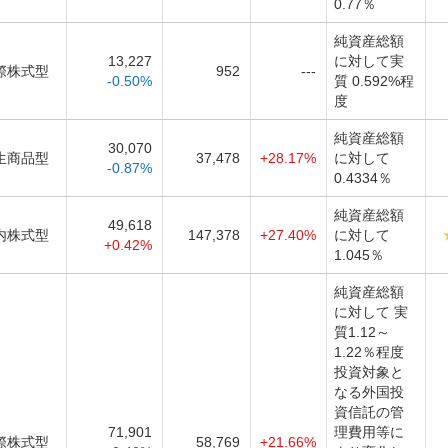
0.77％
純資産総額
13,227
に対して実
際株式型
952
---
-0.50%
質 0.592%程
度
純資産総額
30,070
生商品型
37,478
+28.17%
に対して
-0.87%
0.4334％
純資産総額
49,618
内株式型
147,378
+27.40%
に対して
+0.42%
1.045％
純資産総額
に対して 実
質1.12～
1.22％程度
投資対象と
なる外国投
資信託の管
71,901
理費用等に
際株式型
58,769
+21.66%