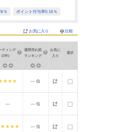
26％
ポイント付与率0.16％
お気に入り
比較
ーティング
週間売れ筋
お気に
選択
(3年)
ランキング
入り
★★★★
---
位
---
---
位
★★★★★
---
位