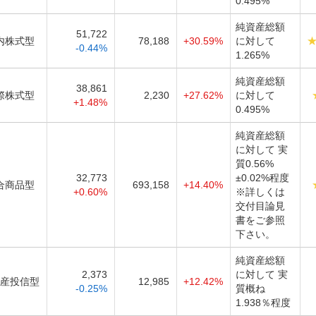
0.495%
純資産総額
51,722
内株式型
78,188
+30.59%
に対して
-0.44%
1.265%
純資産総額
38,861
際株式型
2,230
+27.62%
に対して
+1.48%
0.495%
純資産総額
に対して 実
質0.56%
32,773
±0.02%程度
合商品型
693,158
+14.40%
+0.60%
※詳しくは
交付目論見
書をご参照
下さい。
純資産総額
2,373
に対して 実
産投信型
12,985
+12.42%
-0.25%
質概ね
1.938％程度