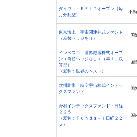
ダイワＪ－ＲＥＩＴオープン（毎
不動
月分配型）
東京海上・宇宙関連株式ファンド
国
（為替ヘッジあり）
インベスコ 世界厳選株式オープ
ン＜為替ヘッジなし＞（年１回決
国
算型）
（愛称：世界のベスト）
欧州防衛・航空宇宙株式インデッ
国
クスファンド
野村インデックスファンド・日経
２２５
国
（愛称：Ｆｕｎｄｓ－ｉ日経２２
５）