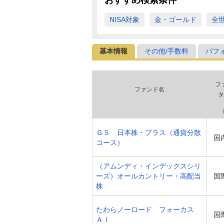
NISA対象
金・ゴールド
全
基本情報
その他/手数料
パフ
フ
ファンド名
タ
ＧＳ 日本株・プラス（通貨分散
国
コース）
（アムンディ・インデックスシリ
ーズ）オールカントリー・高配当
国
株
たわらノーロード フォーカス
国
ＡＩ