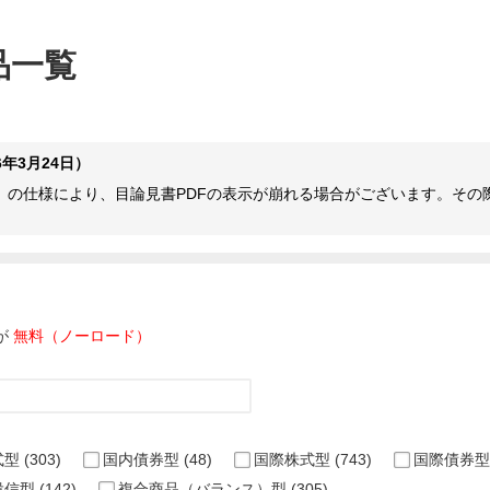
品一覧
年3月24日）
ome等）の仕様により、目論見書PDFの表示が崩れる場合がございます。
が
無料（ノーロード）
式型
(303)
国内債券型
(48)
国際株式型
(743)
国際債券型
投信型
(142)
複合商品（バランス）型
(305)