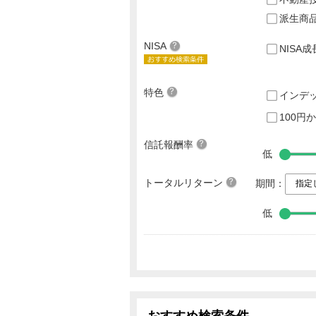
派生商
NISA
NISA
特色
インデ
100円
信託報酬率
低
トータルリターン
期間：
低
おすすめ検索条件