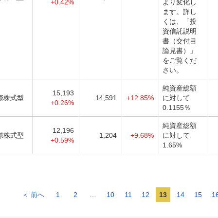
+0.42%
より変化し
ます。詳し
くは、「投
資信託説明
書（交付目
論見書）」
をご覧くだ
さい。
純資産総額
15,193
際株式型
14,591
+12.85%
に対して
+0.26%
0.1155％
純資産総額
12,196
際株式型
1,204
+9.68%
に対して
+0.59%
1.65%
＜ 前へ
1
2
…
10
11
12
13
14
15
1