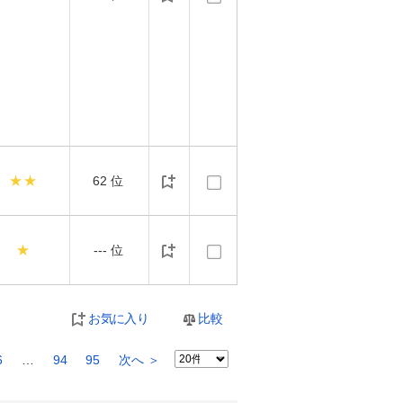
★★
62
位
★
---
位
お気に入り
比較
6
…
94
95
次へ ＞