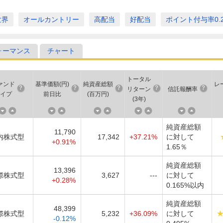
世界
オールカントリー
高配当
好配当
ポイント付与率0.
ォーマンス
チャート
トータル
ァンド
基準価額(円)
純資産総額
レ
リターン
信託報酬率
イプ
前日比
(百万円)
(
3年
)
純資産総額
11,790
内株式型
17,342
+37.21%
に対して
+0.91%
1.65％
純資産総額
13,396
際株式型
3,627
---
に対して
+0.28%
0.165%以内
純資産総額
48,399
際株式型
5,232
+36.09%
に対して
-0.12%