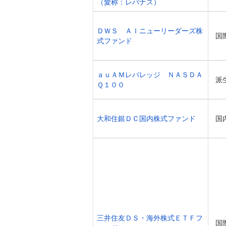
（愛称：レバナス）
ＤＷＳ ＡＩニューリーダーズ株
国
式ファンド
ａｕＡＭレバレッジ ＮＡＳＤＡ
派
Ｑ１００
大和住銀ＤＣ国内株式ファンド
国
三井住友ＤＳ・海外株式ＥＴＦフ
国