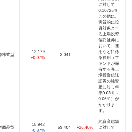
に対して
0.10725％
この他に、
実質的に投
資対象とす
る上場投資
信託証券に
おいて、運
12,179
用などに係
際株式型
3,041
---
+0.07%
る費用（フ
ァンドが保
有する各上
場投資信託
証券の純資
産に対し年
率0.03％～
0.06％）が
かかりま
す。
純資産総額
15,942
生商品型
59,404
+26.40%
に対して
-0.87%