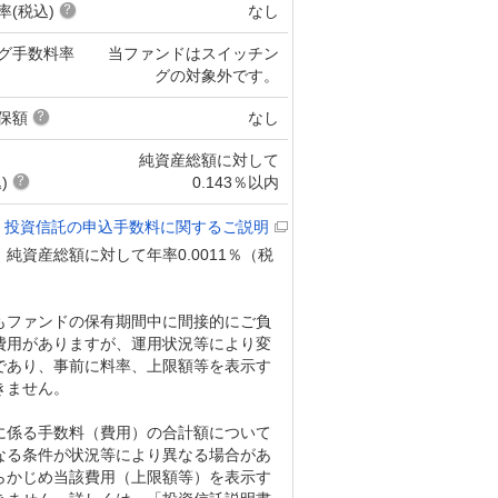
率(税込)
なし
グ手数料率
当ファンドはスイッチン
グの対象外です。
保額
なし
純資産総額に対して
)
0.143％以内
投資信託の申込手数料に関するご説明
純資産総額に対して年率0.0011％（税
もファンドの保有期間中に間接的にご負
費用がありますが、運用状況等により変
であり、事前に料率、上限額等を表示す
きません。
に係る手数料（費用）の合計額について
なる条件が状況等により異なる場合があ
らかじめ当該費用（上限額等）を表示す