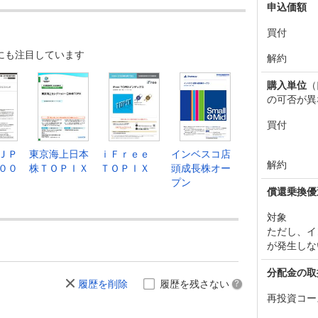
申込価額
買付
にも注目しています
解約
購入単位
（
の可否が異
買付
ＪＰ
東京海上日本
ｉＦｒｅｅ
インベスコ店
解約
００
株ＴＯＰＩＸ
ＴＯＰＩＸ
頭成長株オー
プン
償還乗換優
対象
ただし、イ
が発生しな
分配金の取
履歴を削除
履歴を残さない
再投資コー