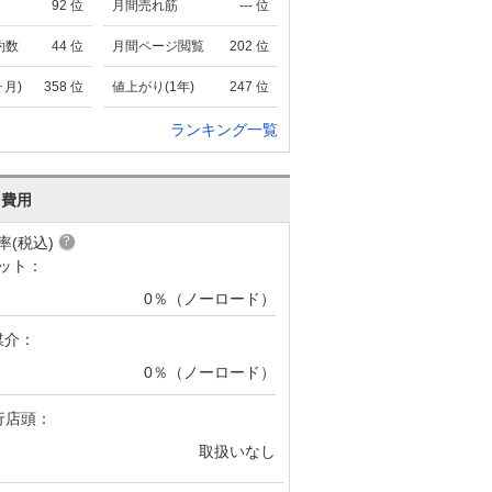
92
位
月間売れ筋
---
位
約数
44
位
月間ページ閲覧
202
位
ヶ月)
358
位
値上がり(1年)
247
位
ランキング一覧
･費用
率(税込)
ット：
0％（ノーロード）
媒介：
0％（ノーロード）
行店頭：
取扱いなし