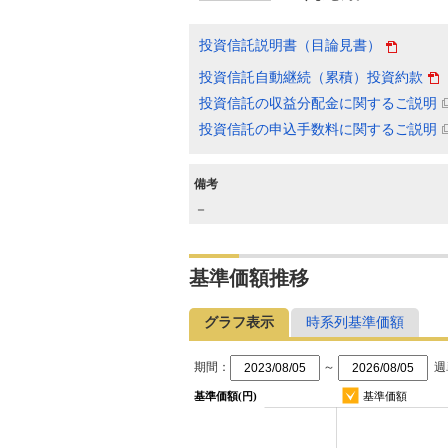
投資信託説明書（目論見書）
投資信託自動継続（累積）投資約款
投資信託の収益分配金に関するご説明
投資信託の申込手数料に関するご説明
備考
－
基準価額推移
グラフ表示
時系列基準価額
期間：
～
週
基準価額(円)
基準価額