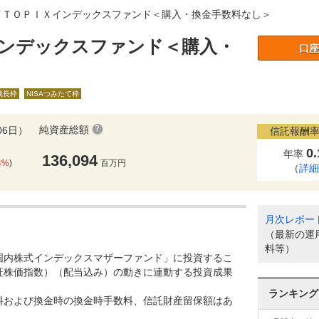
イＴＯＰＩＸインデックスファンド＜購入・換金手数料なし＞
ンデックスファンド＜購入・
口座
A成長枠
NISAつみたて枠
純資産総額
06日）
信託報酬率
0
年率
136,094
4%
)
百万円
（
詳
月次レポー
（最新の運
料等）
国内株式インデックスマザーファンド」に投資するこ
東証株価指数）（配当込み）の動きに連動する投資成果
ランキング
料および換金時の換金時手数料、信託財産留保額はあ