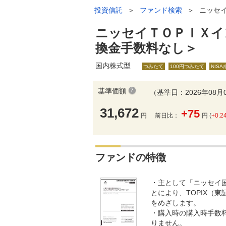
投資信託
＞
ファンド検索
＞
ニッセ
ニッセイＴＯＰＩＸイ
換金手数料なし＞
国内株式型
つみたて
100円つみたて
NIS
基準価額
（基準日：2026年08月
31,672
+75
円
前日比：
円 (
+0.2
ファンドの特徴
・主として「ニッセイ
とにより、TOPIX（
をめざします。
・購入時の購入時手数
りません。