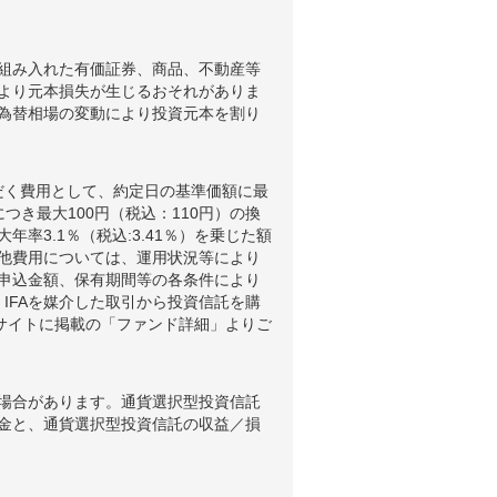
組み入れた有価証券、商品、不動産等
より元本損失が生じるおそれがありま
為替相場の変動により投資元本を割り
だく費用として、約定日の基準価額に最
つき最大100円（税込：110円）の換
3.1％（税込:3.41％）を乗じた額
他費用については、運用状況等により
申込金額、保有期間等の各条件により
IFAを媒介した取引から投資信託を購
ブサイトに掲載の「ファンド詳細」よりご
場合があります。通貨選択型投資信託
金と、通貨選択型投資信託の収益／損