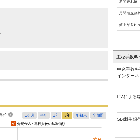
週間売れ筋
月間積立契
値上がり(6
主な手数料
申込手数料
インターネ
IFAによる
単位
SBI新生銀
分配金込・再投資後の基準価額