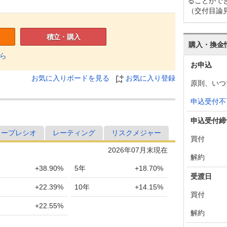
ることがで
（交付目論
積立・購入
購入・換金
ら
お申込
お気に入りボードを見る
お気に入り登録
原則、いつ
申込受付不
申込受付締
ャープレシオ
レーティング
リスクメジャー
買付
2026年07月末現在
解約
+38.90%
5年
+18.70%
受渡日
+22.39%
10年
+14.15%
買付
+22.55%
解約