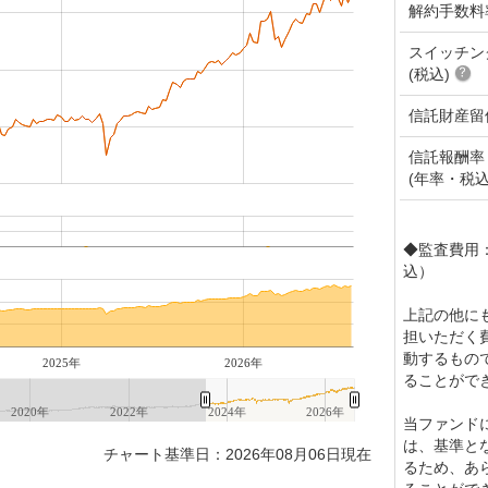
解約手数料
スイッチン
(税込)
信託財産留
信託報酬率
(年率・税込
◆監査費用：
込）
上記の他に
担いただく
動するもの
2025年
2026年
ることがで
2020年
2022年
2024年
2026年
当ファンド
は、基準と
チャート基準日：2026年08月06日現在
るため、あ