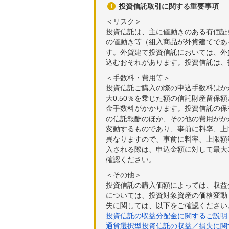
投資信託取引に関する重要事項
＜リスク＞
投資信託は、主に値動きのある有価証
の値動き等（組入商品が外貨建てであ
す。外貨建て投資信託においては、外
込むおそれがあります。投資信託は、
＜手数料・費用等＞
投資信託ご購入の際の申込手数料はか
大0.50％を乗じた額の信託財産留保
金手数料がかかります。投資信託の保有
の信託報酬のほか、その他の費用がか
変動するものであり、事前に料率、上
異なりますので、事前に料率、上限額
入される際は、申込金額に対して最大3
確認ください。
＜その他＞
投資信託の購入価額によっては、収益
については、投資対象資産の価格変動
失に関しては、以下をご確認ください
投資信託の収益分配金に関するご説明
通貨選択型投資信託の収益／損失に関