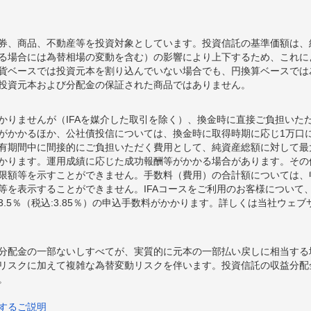
券、商品、不動産等を投資対象としています。投資信託の基準価額は、
る場合には為替相場の変動を含む）の影響により上下するため、これに
貨ベースでは投資元本を割り込んでいない場合でも、円換算ベースでは
投資元本および分配金の保証された商品ではありません。
かりませんが（IFAを媒介した取引を除く）、換金時に直接ご負担いた
額がかかるほか、公社債投信については、換金時に取得時期に応じ1万口に
期間中に間接的にご負担いただく費用として、純資産総額に対して最大年率
かります。運用成績に応じた成功報酬等がかかる場合があります。その
限額等を示すことができません。手数料（費用）の合計額については、
等を表示することができません。IFAコースをご利用のお客様について、
.5％（税込:3.85％）の申込手数料がかかります。詳しくは当社ウェ
分配金の一部ないしすべてが、実質的に元本の一部払い戻しに相当する
リスクに加えて複雑な為替変動リスクを伴います。投資信託の収益分配
。
するご説明