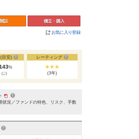
開設
積立・購入
お気に入り登録
(目安)
レーティング
.143
★★★
%
(3年)
細
）
ト
用状況／ファンドの特色、リスク、手数