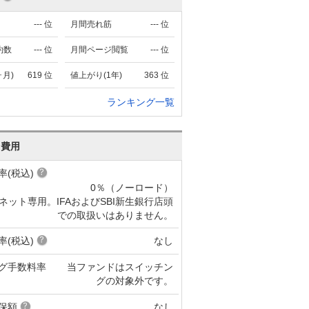
---
位
月間売れ筋
---
位
約数
---
位
月間ページ閲覧
---
位
ヶ月)
619
位
値上がり(1年)
363
位
ランキング一覧
･費用
率(税込)
0％（ノーロード）
ネット専用。IFAおよびSBI新生銀行店頭
での取扱いはありません。
率(税込)
なし
グ手数料率
当ファンドはスイッチン
グの対象外です。
保額
なし