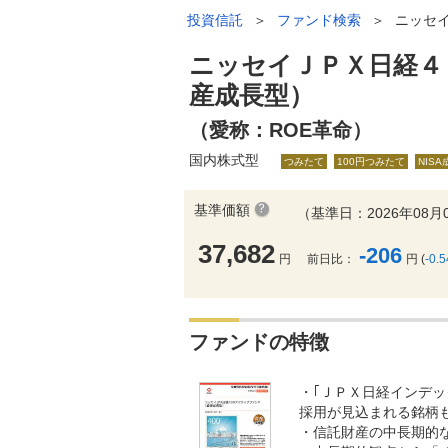
投資信託
＞
ファンド検索
＞
ニッセ
ニッセイＪＰＸ日経４
産成長型）
（愛称：ROE革命）
国内株式型
つみたて
100円つみたて
NIS
基準価額
（基準日：2026年08月
37,682
-206
円
前日比：
円 (
-0.
ファンドの特徴
・｢ＪＰＸ日経インデ
採用が見込まれる銘柄
・信託財産の中長期的