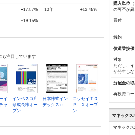
購入単位
（
の可否が異
+17.87%
10年
+13.45%
買付
+19.15%
解約
償還乗換優
にも注目しています
対象
ただし、イ
が発生しな
分配金の取
再投資コー
ーイ
インベスコ店
日本株式イン
ニッセイＴＯ
チャ
頭成長株オー
デックスｅ
ＰＩＸオープ
プン
ン
マネックス
マネックス