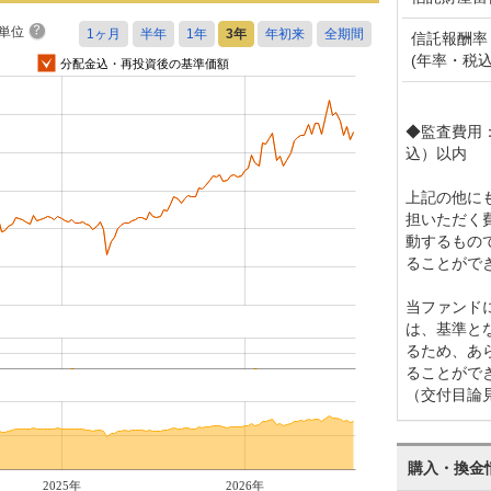
単位
信託報酬率
(年率・税込
分配金込・再投資後の基準価額
◆監査費用：
込）以内
上記の他に
担いただく
動するもの
ることがで
当ファンド
は、基準と
るため、あ
ることがで
（交付目論
購入・換金
2025年
2026年