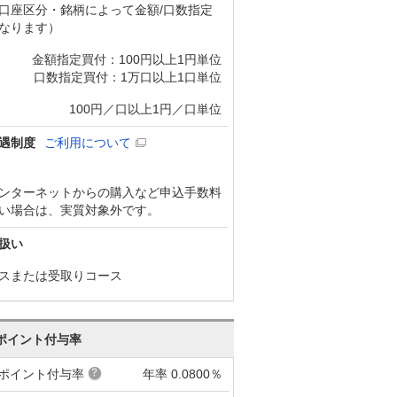
口座区分・銘柄によって金額/口数指定
なります）
金額指定買付：100円以上1円単位
口数指定買付：1万口以上1口単位
100円／口以上1円／口単位
遇制度
ご利用について
ンターネットからの購入など申込手数料
い場合は、実質対象外です。
扱い
スまたは受取りコース
ポイント付与率
ポイント付与率
年率 0.0800％