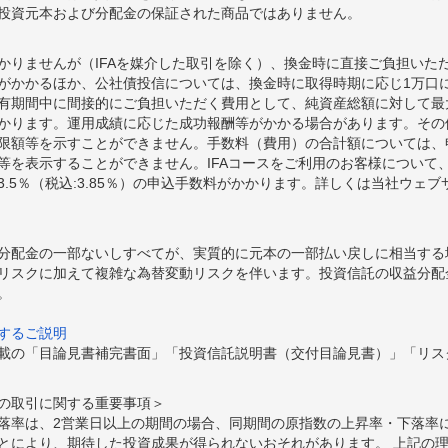
投資元本および分配金の保証された商品ではありません。
かりませんが（IFAを媒介した取引を除く）、換金時に直接ご負担いた
額がかかるほか、公社債投信については、換金時に取得時期に応じ1万口に
期間中に間接的にご負担いただく費用として、純資産総額に対して最大年率
かります。運用成績に応じた成功報酬等がかかる場合があります。その
限額等を示すことができません。手数料（費用）の合計額については、
等を表示することができません。IFAコースをご利用のお客様について、
.5％（税込:3.85％）の申込手数料がかかります。詳しくは当社ウェ
分配金の一部ないしすべてが、実質的に元本の一部払い戻しに相当する
リスクに加えて複雑な為替変動リスクを伴います。投資信託の収益分配
。
するご説明
載の「目論見書補完書面」「投資信託説明書（交付目論見書）」「リス
の取引に関する重要事項＞
落率は、2営業日以上の期間の場合、同期間の原指数の上昇率・下落率
とにより、期待した投資成果が得られないおそれがあります。 上記の