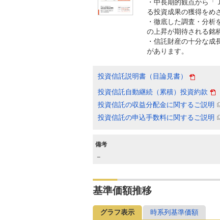
・中長期的観点から「
る投資成果の獲得をめ
・徹底した調査・分析
の上昇が期待される銘
・信託財産の十分な成
があります。
投資信託説明書（目論見書）
投資信託自動継続（累積）投資約款
投資信託の収益分配金に関するご説明
投資信託の申込手数料に関するご説明
備考
－
基準価額推移
グラフ表示
時系列基準価額