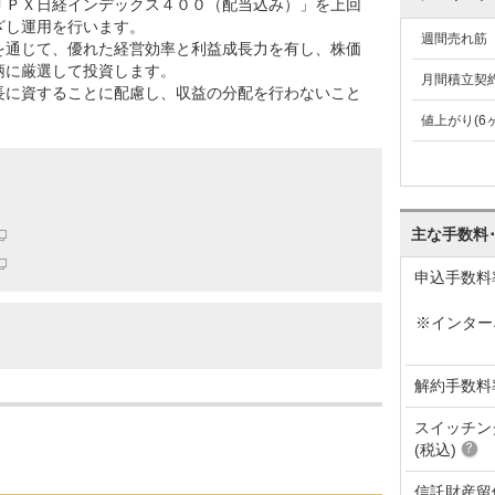
ＪＰＸ日経インデックス４００（配当込み）」を上回
ざし運用を行います。
週間売れ筋
を通じて、優れた経営効率と利益成長力を有し、株価
柄に厳選して投資します。
月間積立契
長に資することに配慮し、収益の分配を行わないこと
値上がり(6
主な手数料
申込手数料
※インター
解約手数料
スイッチン
(税込)
信託財産留