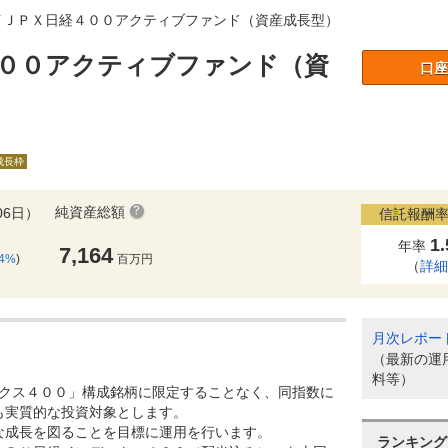
イＪＰＸ日経４００アクティブファンド（資産成長型）
００アクティブファンド（資
口座
A成長枠
純資産総額
06日）
信託報酬率
1
年率
7,164
54%
)
百万円
（
詳
月次レポー
（最新の運
料等）
ックス４００」構成銘柄に限定することなく、同指数に
も実質的な投資対象とします。
な成長を図ることを目標に運用を行います。
ランキング