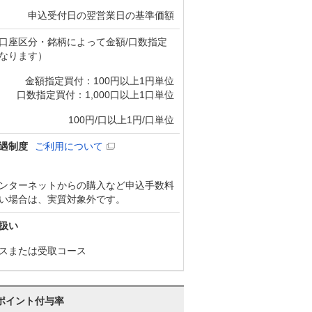
申込受付日の翌営業日の基準価額
口座区分・銘柄によって金額/口数指定
なります）
金額指定買付：100円以上1円単位
口数指定買付：1,000口以上1口単位
100円/口以上1円/口単位
遇制度
ご利用について
ンターネットからの購入など申込手数料
い場合は、実質対象外です。
扱い
スまたは受取コース
ポイント付与率