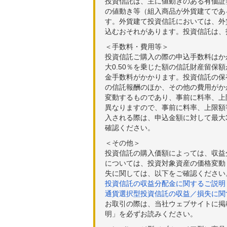
投資信託は、主に値動きのある有価証
の値動き等（組入商品が外貨建てであ
す。外貨建て投資信託においては、外
込むおそれがあります。投資信託は、
＜手数料・費用等＞
投資信託ご購入の際の申込手数料はか
大0.50％を乗じた額の信託財産留保
金手数料がかかります。投資信託の保有
の信託報酬のほか、その他の費用がか
変動するものであり、事前に料率、上
異なりますので、事前に料率、上限額
入される際は、申込金額に対して最大3
確認ください。
＜その他＞
投資信託の購入価額によっては、収益
については、投資対象資産の価格変動
失に関しては、以下をご確認ください
投資信託の収益分配金に関するご説明
通貨選択型投資信託の収益／損失に関
お取引の際は、当社ウェブサイトに掲
明」を必ずお読みください。