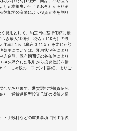
組み入れた有価証券、商品、不動産等
より元本損失が生じるおそれがありま
為替相場の変動により投資元本を割り
だく費用として、約定日の基準価額に最
つき最大100円（税込：110円）の換
3.1％（税込:3.41％）を乗じた額
他費用については、運用状況等により
申込金額、保有期間等の各条件により
IFAを媒介した取引から投資信託を購
ブサイトに掲載の「ファンド詳細」よりご
場合があります。通貨選択型投資信託
金と、通貨選択型投資信託の収益／損
ク・手数料などの重要事項に関する説