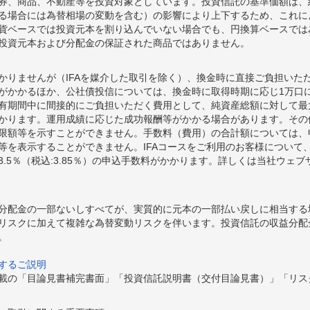
券、商品、不動産等を投資対象としています。投資信託の基準価額は、
る場合には為替相場の変動を含む）の影響により上下するため、これに
貨ベースでは投資元本を割り込んでいない場合でも、円換算ベースでは
投資元本および分配金の保証された商品ではありません。
かりませんが（IFAを媒介した取引を除く）、換金時に直接ご負担いた
額がかかるほか、公社債投信については、換金時に取得時期に応じ1万口に
期間中に間接的にご負担いただく費用として、純資産総額に対して最大年率
かります。運用成績に応じた成功報酬等がかかる場合があります。その
限額等を示すことができません。手数料（費用）の合計額については、
等を表示することができません。IFAコースをご利用のお客様について、
.5％（税込:3.85％）の申込手数料がかかります。詳しくは当社ウェ
分配金の一部ないしすべてが、実質的に元本の一部払い戻しに相当する
リスクに加えて複雑な為替変動リスクを伴います。投資信託の収益分配
。
するご説明
載の「目論見書補完書面」「投資信託説明書（交付目論見書）」「リス