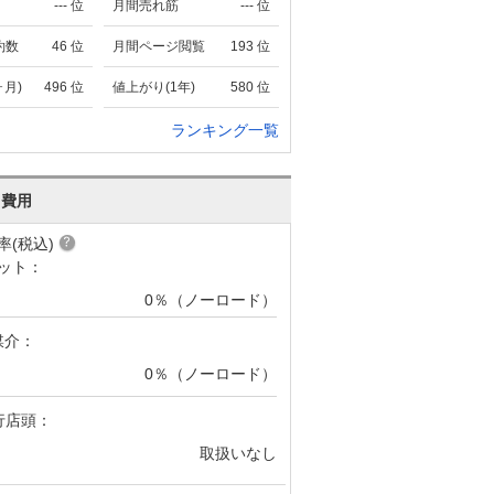
---
位
月間売れ筋
---
位
約数
46
位
月間ページ閲覧
193
位
ヶ月)
496
位
値上がり(1年)
580
位
ランキング一覧
･費用
率(税込)
ット：
0％（ノーロード）
媒介：
0％（ノーロード）
行店頭：
取扱いなし