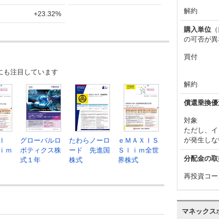
解約
+23.32%
購入単位
（
の可否が異
買付
にも注目しています
解約
償還乗換優
対象
ただし、イ
が発生しな
Ｉ
グローバルロ
たわらノーロ
ｅＭＡＸＩＳ
ｉｍ
ボティクス株
ード 先進国
Ｓｌｉｍ全世
分配金の取
式１年
株式
界株式
再投資コー
マネックス