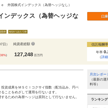
ｅｅ 外国株式インデックス（為替ヘッジなし）
インデックス（為替ヘッジな
口座
A成長枠
NISAつみたて枠
純資産総額
07日）
信託報酬率
0
年率
127,248
.38%
)
百万円
（
詳
月次レポー
（最新の運
料等）
、投資成果をＭＳＣＩコクサイ指数（配当込み、円ベ
せることをめざして運用を行ないます。
避するための為替ヘッジは原則として行ないません。
ランキング