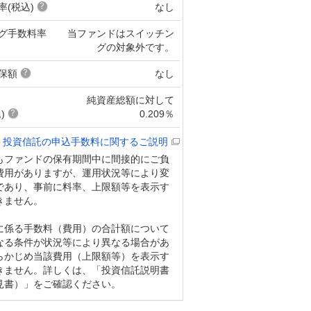
率(税込)
なし
グ手数料率
当ファンドはスイッチン
グの対象外です。
保額
なし
純資産総額に対して
)
0.209％
投資信託の申込手数料に関するご説明
もファンドの保有期間中に間接的にご負
費用がありますが、運用状況等により変
であり、事前に料率、上限額等を表示す
きません。
に係る手数料（費用）の合計額について
なる条件が状況等により異なる場合があ
らかじめ当該費用（上限額等）を表示す
きません。詳しくは、「投資信託説明書
見書）」をご確認ください。