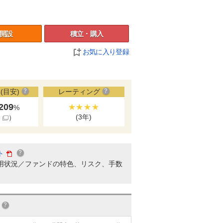
開設
積立・購入
お気に入り登録
(目安)
レーティング
.209
★★★★
%
(3年)
細
）
ト
用状況／ファンドの特色、リスク、手数