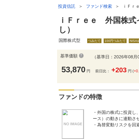
投資信託
＞
ファンド検索
＞
ｉＦｒ
ｉＦｒｅｅ 外国株式
し）
国際株式型
つみたて
100円つみたて
NIS
基準価額
（基準日：2026年08月
53,870
+203
円
前日比：
円 (
+0
ファンドの特徴
・外国の株式に投資し
ース）の動きに連動さ
・為替変動リスクを回