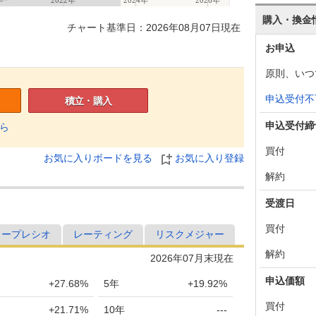
購入・換金
チャート基準日：2026年08月07日現在
お申込
原則、いつ
申込受付不
積立・購入
申込受付締
ら
買付
お気に入りボードを見る
お気に入り登録
解約
受渡日
買付
ャープレシオ
レーティング
リスクメジャー
解約
2026年07月末現在
申込価額
+27.68%
5年
+19.92%
買付
+21.71%
10年
---