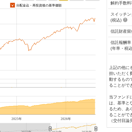
解約手数料
分配金込・再投資後の基準価額
スイッチン
(税込)
信託財産留
信託報酬率
(年率・税込
上記の他に
担いただく
動するもの
ることがで
当ファンド
は、基準と
るため、あ
ることがで
2025年
2026年
（交付目論
年
2022年
2024年
2026年