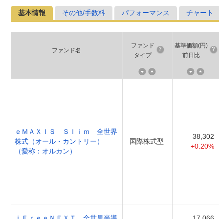
基本情報
その他/手数料
パフォーマンス
チャート
ファンド
基準価額(円)
ファンド名
タイプ
前日比
ｅＭＡＸＩＳ Ｓｌｉｍ 全世界
38,302
株式（オール・カントリー）
国際株式型
+0.20%
（愛称：オルカン）
ｉＦｒｅｅＮＥＸＴ 全世界半導
17,066