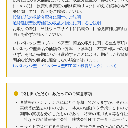
投資信託の購入価額によっては、収益分配金の一部ないしすべ
については、投資対象資産の価格変動リスクに加えて複雑な為
失に関しては、以下をご確認ください。
投資信託の収益分配金に関するご説明
通貨選択型投資信託の収益／損失に関するご説明
お取引の際は、当社ウェブサイトに掲載の「目論見書補完書面
明」を必ずお読みください。
＜レバレッジ型（ブル・ベア型）商品の取引に関する重要事項
レバレッジ型商品の価額の上昇率・下落率は、2営業日以上の
せず、それが長期にわたり継続することにより、期待した投資成
間的な投資の目的に適合しない場合があります。
レバレッジ型・インバース型ETF等の投資リスクについて
ご利用いただくにあたってのご留意事項
各情報のメンテナンスには万全を期しておりますが、その正
実績等は過去のものであり、将来の値動きを予想するもので
期間の実績を分析したものであり、将来の運用成果等を保証
当社ならびに情報提供会社（株式会社NTTデータ・エービ
当サイトで提供する各情報は、お客様ご自身のためにのみご