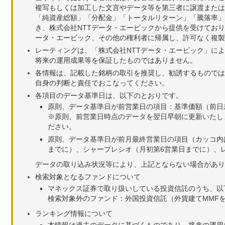
複写もしくは加工した文言やデータ等を第三者に譲渡または
「純資産総額」「分配金」「トータルリターン」「騰落率」
き、株式会社NTTデータ・エービックから提供を受けてお
ータ・エービック、その他の権利者に帰属し、許可なく複製
レーティングは、「株式会社NTTデータ・エービック」に
将来の運用成果等を保証したものではありません。
各情報は、記載した銘柄の取引を推奨し、勧誘するものでは
自身の判断と責任でおこなってください。
各項目のデータ基準日は、以下のとおりです。
原則、データ基準日が前営業日の項目：基準価額（前日
※原則、前営業日時点のデータを翌日早朝に更新いたし
ださい。
原則、データ基準日が前月最終営業日の項目（カッコ内
までに）、シャープレシオ（月初第6営業日までに）、レ
データの取り込み状況等により、上記とならない場合があり
検索対象となるファンドについて
マネックス証券で取り扱いしている投資信託のうち、以
検索対象外のファンド：外国投資信託（外貨建てMMF
ランキング情報について
本情報は過去のデータに基づくものであり、将来の運用