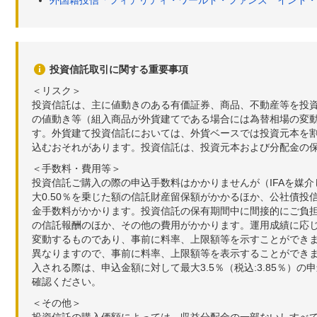
外国籍投信「フィデリティ・ワールド・ファンズ インド・
投資信託取引に関する重要事項
＜リスク＞
投資信託は、主に値動きのある有価証券、商品、不動産等を投
の値動き等（組入商品が外貨建てである場合には為替相場の変
す。外貨建て投資信託においては、外貨ベースでは投資元本を
込むおそれがあります。投資信託は、投資元本および分配金の
＜手数料・費用等＞
投資信託ご購入の際の申込手数料はかかりませんが（IFAを媒
大0.50％を乗じた額の信託財産留保額がかかるほか、公社債投
金手数料がかかります。投資信託の保有期間中に間接的にご負担い
の信託報酬のほか、その他の費用がかかります。運用成績に応
変動するものであり、事前に料率、上限額等を示すことができ
異なりますので、事前に料率、上限額等を表示することができませ
入される際は、申込金額に対して最大3.5％（税込:3.85％
確認ください。
＜その他＞