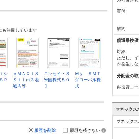
買付
解約
にも注目しています
償還乗換優
対象
ただし、イ
が発生しな
ｉシ
ｅＭＡＸＩＳ
ニッセイ・Ｓ
Ｍｙ ＳＭＴ
分配金の取
ＳＰ
Ｓｌｉｍ３地
米国株式５０
グローバル株
域均等
０
式
再投資コー
マネックス
マネックス
履歴を削除
履歴を残さない