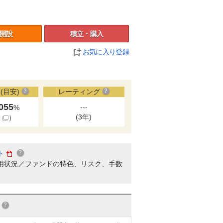
開設
積立・購入
お気に入り登録
(目安)
レーティング
.055
---
%
(3年)
細
）
ト
用状況／ファンドの特色、リスク、手数