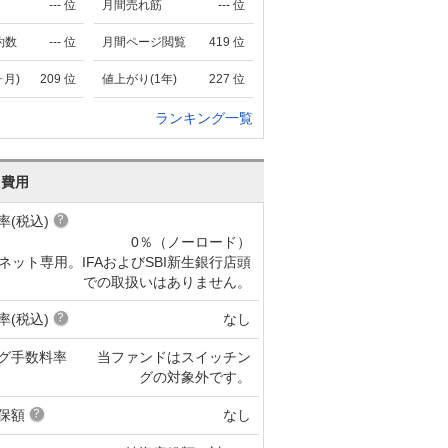
---
位
月間売れ筋
---
位
約数
---
位
月間ページ閲覧
419
位
ヶ月)
209
位
値上がり(1年)
227
位
ランキング一覧
･費用
率(税込)
0％（ノーロード）
ネット専用。IFAおよびSBI新生銀行店頭
での取扱いはありません。
率(税込)
なし
グ手数料率
当ファンドはスイッチン
グの対象外です。
保額
なし