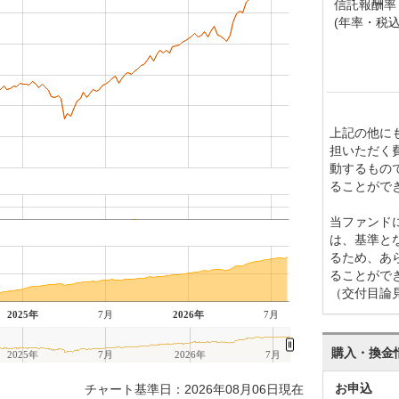
信託報酬率
(年率・税込
上記の他に
担いただく
動するもの
ることがで
当ファンド
は、基準と
るため、あ
ることがで
（交付目論
2025年
7月
2026年
7月
購入・換金
2025年
7月
2026年
7月
お申込
チャート基準日：2026年08月06日現在