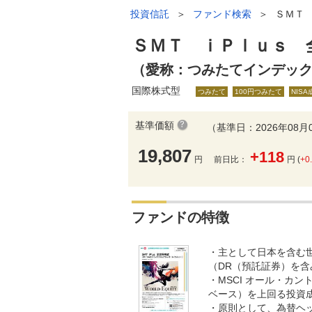
投資信託
＞
ファンド検索
＞
ＳＭＴ
ＳＭＴ ｉＰｌｕｓ 
（愛称：つみたてインデッ
国際株式型
つみたて
100円つみたて
NIS
基準価額
（基準日：2026年08月
19,807
+118
円
前日比：
円 (
+0
ファンドの特徴
・主として日本を含む
（DR（預託証券）を
・MSCI オール・カ
ベース）を上回る投資
・原則として、為替ヘ