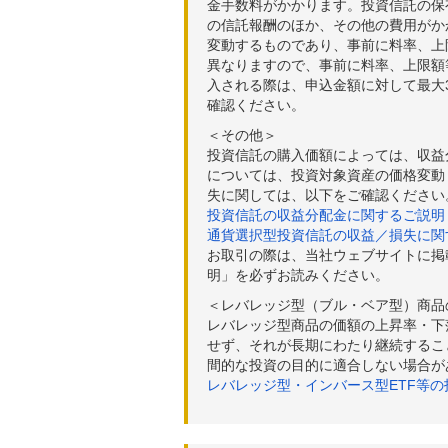
金手数料がかかります。投資信託の保有
の信託報酬のほか、その他の費用がか
変動するものであり、事前に料率、上
異なりますので、事前に料率、上限額
入される際は、申込金額に対して最大3
確認ください。
＜その他＞
投資信託の購入価額によっては、収益
については、投資対象資産の価格変動
失に関しては、以下をご確認ください
投資信託の収益分配金に関するご説明
通貨選択型投資信託の収益／損失に関
お取引の際は、当社ウェブサイトに掲
明」を必ずお読みください。
＜レバレッジ型（ブル・ベア型）商品
レバレッジ型商品の価額の上昇率・下
せず、それが長期にわたり継続するこ
間的な投資の目的に適合しない場合が
レバレッジ型・インバース型ETF等