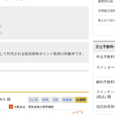
週間売れ筋
月間積立契
値上がり(6
主な手数料
して付与される投信保有ポイント取得の対象外です。
申込手数料
※インター
解約手数料
スイッチン
(税込)
単位
信託財産留
分配金込・再投資後の基準価額