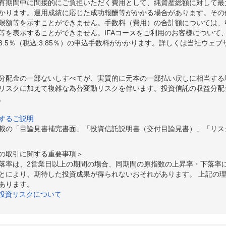
期間中に間接的にご負担いただく費用として、純資産総額に対して最大年率
かります。運用成績に応じた成功報酬等がかかる場合があります。その
限額等を示すことができません。手数料（費用）の合計額については、
等を表示することができません。IFAコースをご利用のお客様について、
.5％（税込:3.85％）の申込手数料がかかります。詳しくは当社ウェ
分配金の一部ないしすべてが、実質的に元本の一部払い戻しに相当する
リスクに加えて複雑な為替変動リスクを伴います。投資信託の収益分配
。
するご説明
載の「目論見書補完書面」「投資信託説明書（交付目論見書）」「リス
の取引に関する重要事項＞
落率は、2営業日以上の期間の場合、同期間の原指数の上昇率・下落率
とにより、期待した投資成果が得られないおそれがあります。 上記の
あります。
の投資リスクについて