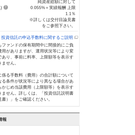
純資産総額に対して
)
0.055%＋実績報酬 上限
1.1％
※詳しくは交付目論見書
をご参照下さい。
投資信託の申込手数料に関するご説明
もファンドの保有期間中に間接的にご負
費用がありますが、運用状況等により変
であり、事前に料率、上限額等を表示す
きません。
に係る手数料（費用）の合計額について
なる条件が状況等により異なる場合があ
らかじめ当該費用（上限額等）を表示す
きません。詳しくは、「投資信託説明書
見書）」をご確認ください。
情報