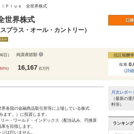
 ｉＰｌｕｓ 全世界株式
全世界株式
口座
クスプラス・オール・カントリー）
A成長枠
純資産総額
06日）
信託報酬率
0
年率
16,167
.60%
)
百万円
（
詳
月次レポー
（最新の運
料等）
世界各国の金融商品取引所等に上場している株式
含みます。）に投資します。
ントリー・ワールド・インデックス（配当込み、円換算
ランキング
成果を目指します。
ッジは行いません。