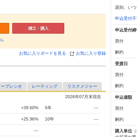
原則、いつ
申込受付不
積立・購入
申込受付締
ら
買付
解約
お気に入りボードを見る
お気に入り登録
受渡日
買付
解約
ャープレシオ
レーティング
リスクメジャー
2026年07月末現在
申込価額
+39.60%
5年
---
買付
+25.96%
10年
---
解約
---
購入単位
（
の可否が異