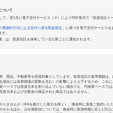
について
として、翌1月に電子交付サービス（※）によりPDF形式で「投資信託ト
の電磁的方法による交付に係る取扱規定
」に基づき電子交付サービスを
ます。
書」は、投資信託を保有している口座ごとに通知されます。
券、商品、不動産等を投資対象としています。投資信託の基準価額は、
る場合には為替相場の変動を含む）の影響により上下するため、これに
貨ベースでは投資元本を割り込んでいない場合でも、円換算ベースでは
投資元本および分配金の保証された商品ではありません。
かりませんが（IFAを媒介した取引を除く）、換金時に直接ご負担いた
額がかかるほか、公社債投信については、換金時に取得時期に応じ1万口に