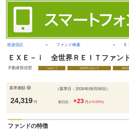
投資信託
＞
ファンド検索
＞
Ｅ
ＥＸＥ－ｉ 全世界ＲＥＩＴファン
不動産投信型
つみたて
100円つみたて
NIS
基準価額
（基準日：2026年08月06日）
24,319
+23
円
前日比：
円 (
+0.09%
)
ファンドの特徴