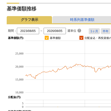
基準価額推移
グラフ表示
時系列基準価額
期間：
～
週単位
基準価額(円)
基準価額
分配金込・再投資後
25,000
20,000
15,000
10,000
分配金(円)
5
0