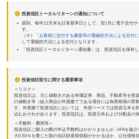
投資信託トータルリターンの通知について
原則、毎年12月末を計算基準日として、翌1月に電子交付
す。
（※）「
お客様に交付する書面等の電磁的方法による交付に
して電磁的方法による交付となります。
「投資信託トータルリターン通知書」は、投資信託を保有し
投資信託取引に関する重要事項
＜リスク＞
投資信託は、主に値動きのある有価証券、商品、不動産等を投
の値動き等（組入商品が外貨建てである場合には為替相場の変
す。外貨建て投資信託においては、外貨ベースでは投資元本を
込むおそれがあります。投資信託は、投資元本および分配金の
＜手数料・費用等＞
投資信託ご購入の際の申込手数料はかかりませんが（IFAを媒
大0.50％を乗じた額の信託財産留保額がかかるほか、公社債投