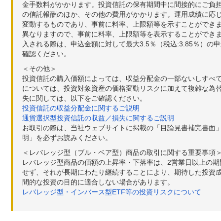
金手数料がかかります。投資信託の保有期間中に間接的にご負担い
の信託報酬のほか、その他の費用がかかります。運用成績に応
変動するものであり、事前に料率、上限額等を示すことができ
異なりますので、事前に料率、上限額等を表示することができませ
入される際は、申込金額に対して最大3.5％（税込:3.85％
確認ください。
＜その他＞
投資信託の購入価額によっては、収益分配金の一部ないしすべ
については、投資対象資産の価格変動リスクに加えて複雑な為
失に関しては、以下をご確認ください。
投資信託の収益分配金に関するご説明
通貨選択型投資信託の収益／損失に関するご説明
お取引の際は、当社ウェブサイトに掲載の「目論見書補完書面
明」を必ずお読みください。
＜レバレッジ型（ブル・ベア型）商品の取引に関する重要事項
レバレッジ型商品の価額の上昇率・下落率は、2営業日以上の
せず、それが長期にわたり継続することにより、期待した投資成
間的な投資の目的に適合しない場合があります。
レバレッジ型・インバース型ETF等の投資リスクについて