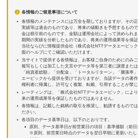
各情報のご留意事項について
各情報のメンテナンスには万全を期しておりますが、その正
実績等は過去のものであり、将来の値動きを予想するもので
金は税引前のものです。金額は運用会社によって決められま
期間の実績を分析したものであり、将来の運用成果等を保証
当社ならびに情報提供会社（株式会社NTTデータエービッ
面のヘルプにてご確認いただけます。
当サイトで提供する各情報は、お客様ご自身のためにのみご
複写もしくは加工した文言やデータ等を第三者に譲渡または
「純資産総額」「分配金」「トータルリターン」「騰落率」
エービックから提供を受けておりますが、当該データの著作
権利者に帰属し、許可なく複製、転載、引用することが禁じ
レーティングは、「株式会社NTTデータエービック」によ
来の運用成果等を保証したものではありません。
各情報は、記載した銘柄の取引を推奨し、勧誘するものでは
ださい。
各項目のデータ基準日は、以下のとおりです。
原則、データ基準日が前営業日の項目：基準価額（前日
※原則、前営業日時点のデータを翌日早朝に更新いたし