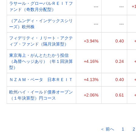
ラサール・グローバルＲＥＩＴフ
---
---
+
ァンド（奇数月分配型）
（アムンディ・インデックスシリ
---
---
ーズ）欧州株
フィデリティ・Ｊリート・アクテ
+3.94%
0.40
ィブ・ファンド（隔月決算型）
東京海上・がんとたたかう投信
（為替ヘッジあり）（年１回決算
+4.16%
0.24
型）
ＮＺＡＭ・ベータ 日本ＲＥＩＴ
+4.13%
0.40
欧州ハイ・イールド債券オープン
+2.06%
0.61
（１年決算型）円コース
＜ 前へ
1
2