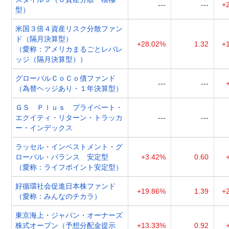
---
---
+
型）
米国３倍４資産リスク分散ファン
ド（隔月決算型）
+28.02%
1.32
+
（愛称：アメリカまるごとレバレ
ッジ（隔月決算型））
グローバルＣｏＣｏ債ファンド
---
---
（為替ヘッジあり・１年決算型）
ＧＳ Ｐｌｕｓ プライベート・
エクイティ・リターン・トラッカ
---
---
ー・インデックス
ラッセル・インベストメント・グ
ローバル・バランス 安定型
+3.42%
0.60
（愛称：ライフポイント安定型）
好循環社会促進日本株ファンド
+19.86%
1.39
+
（愛称：みんなのチカラ）
東京海上・ジャパン・オーナーズ
株式オープン（予想分配金提示
+13.33%
0.92