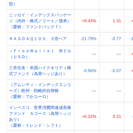
型）
ニッセイ・インデックスパッケー
ジ（内外・株式／リート／債券）
+9.43%
1.31
（愛称：ファンドパック７）
ＮＡＳＤＡＱ１００ ３倍ベア
-21.79%
-0.77
-
ｉＦｒｅｅＷａｌｌｅｔ 米ドル
---
---
（ＵＳＤ）
三井住友・米国ハイクオリティ株
-0.56%
-0.07
式ファンド（為替ヘッジあり）
（アムンディ・インデックスシリ
ーズ）欧州・戦略的自律株
---
---
（愛称：でかユーロ）
インベスコ 世界消費関連成長株
ファンド Ａコース（為替ヘッジ
+6.22%
0.21
あり）
（愛称：トレンド・シフト）