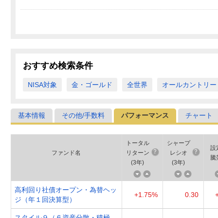
おすすめ検索条件
NISA対象
金・ゴールド
全世界
オールカントリー
基本情報
その他/手数料
パフォーマンス
チャート
トータル
シャープ
設
ファンド名
リターン
レシオ
騰
(
3年
)
(
3年
)
高利回り社債オープン・為替ヘッ
+1.75%
0.30
ジ（年１回決算型）
スタイル９（６資産分散・積極