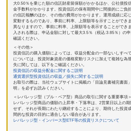
大0.50％を乗じた額の信託財産留保額がかかるほか、公社債投
金手数料がかかります。投資信託の保有期間中に間接的にご負担い
の信託報酬のほか、その他の費用がかかります。運用成績に応
変動するものであり、事前に料率、上限額等を示すことができ
異なりますので、事前に料率、上限額等を表示することができませ
入される際は、申込金額に対して最大3.5％（税込:3.85％
確認ください。
＜その他＞
投資信託の購入価額によっては、収益分配金の一部ないしすべ
については、投資対象資産の価格変動リスクに加えて複雑な為
失に関しては、以下をご確認ください。
投資信託の収益分配金に関するご説明
通貨選択型投資信託の収益／損失に関するご説明
お取引の際は、当社ウェブサイトに掲載の「目論見書補完書面
明」を必ずお読みください。
＜レバレッジ型（ブル・ベア型）商品の取引に関する重要事項
レバレッジ型商品の価額の上昇率・下落率は、2営業日以上の
せず、それが長期にわたり継続することにより、期待した投資成
間的な投資の目的に適合しない場合があります。
レバレッジ型・インバース型ETF等の投資リスクについて