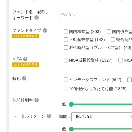
ファンド名、愛称、
キーワード
ファンドタイプ
国内株式型
(303)
国内債券
不動産投信型
(142)
複合商
派生商品型（ブル・ベア型）
(40)
NISA
NISA成長投資枠
(1327)
NI
特色
インデックスファンド
(502)
100円からつみたて可能
(1825)
信託報酬率
低
トータルリターン
期間：
低