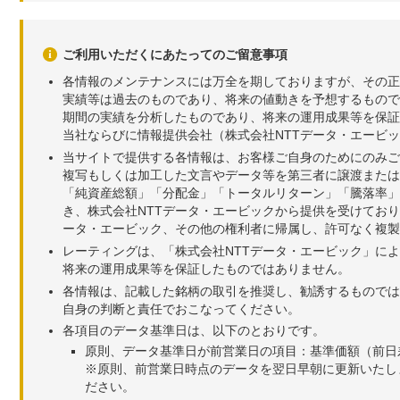
ご利用いただくにあたってのご留意事項
各情報のメンテナンスには万全を期しておりますが、その正
実績等は過去のものであり、将来の値動きを予想するもので
期間の実績を分析したものであり、将来の運用成果等を保証
当社ならびに情報提供会社（株式会社NTTデータ・エービ
当サイトで提供する各情報は、お客様ご自身のためにのみご
複写もしくは加工した文言やデータ等を第三者に譲渡または
「純資産総額」「分配金」「トータルリターン」「騰落率」
き、株式会社NTTデータ・エービックから提供を受けてお
ータ・エービック、その他の権利者に帰属し、許可なく複製
レーティングは、「株式会社NTTデータ・エービック」に
将来の運用成果等を保証したものではありません。
各情報は、記載した銘柄の取引を推奨し、勧誘するものでは
自身の判断と責任でおこなってください。
各項目のデータ基準日は、以下のとおりです。
原則、データ基準日が前営業日の項目：基準価額（前日
※原則、前営業日時点のデータを翌日早朝に更新いたし
ださい。