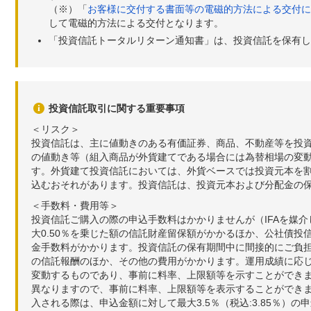
（※）「
お客様に交付する書面等の電磁的方法による交付に
して電磁的方法による交付となります。
「投資信託トータルリターン通知書」は、投資信託を保有し
投資信託取引に関する重要事項
＜リスク＞
投資信託は、主に値動きのある有価証券、商品、不動産等を投
の値動き等（組入商品が外貨建てである場合には為替相場の変
す。外貨建て投資信託においては、外貨ベースでは投資元本を
込むおそれがあります。投資信託は、投資元本および分配金の
＜手数料・費用等＞
投資信託ご購入の際の申込手数料はかかりませんが（IFAを媒
大0.50％を乗じた額の信託財産留保額がかかるほか、公社債投
金手数料がかかります。投資信託の保有期間中に間接的にご負担い
の信託報酬のほか、その他の費用がかかります。運用成績に応
変動するものであり、事前に料率、上限額等を示すことができ
異なりますので、事前に料率、上限額等を表示することができませ
入される際は、申込金額に対して最大3.5％（税込:3.85％