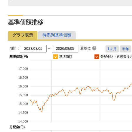
－
基準価額推移
グラフ表示
時系列基準価額
期間：
～
週単位
基準価額(円)
基準価額
分配金込・再投資後
17,000
16,500
16,000
15,500
15,000
14,500
14,000
分配金(円)