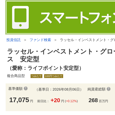
投資信託
＞
ファンド検索
＞
ラッセル・インベストメント・グ
ラッセル・インベストメント・グロ
ス 安定型
（愛称：ライフポイント安定型）
複合商品型
つみたて
100円つみたて
基準価額
純資産総額
（基準日：2026年08月06日）
17,075
+20
268
円
前日比：
円 (
+0.12%
)
百万円