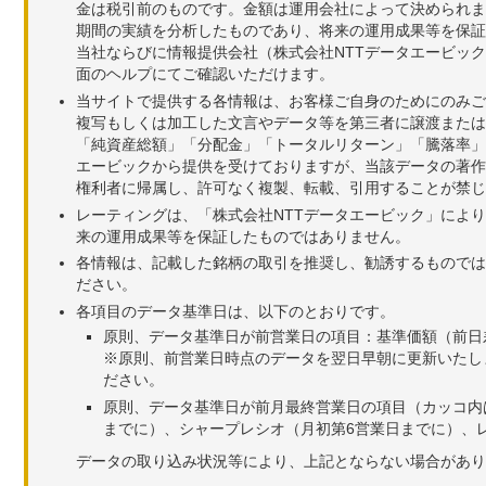
金は税引前のものです。金額は運用会社によって決められま
期間の実績を分析したものであり、将来の運用成果等を保証
当社ならびに情報提供会社（株式会社NTTデータエービッ
面のヘルプにてご確認いただけます。
当サイトで提供する各情報は、お客様ご自身のためにのみご
複写もしくは加工した文言やデータ等を第三者に譲渡または
「純資産総額」「分配金」「トータルリターン」「騰落率」
エービックから提供を受けておりますが、当該データの著作
権利者に帰属し、許可なく複製、転載、引用することが禁じ
レーティングは、「株式会社NTTデータエービック」によ
来の運用成果等を保証したものではありません。
各情報は、記載した銘柄の取引を推奨し、勧誘するものでは
ださい。
各項目のデータ基準日は、以下のとおりです。
原則、データ基準日が前営業日の項目：基準価額（前日
※原則、前営業日時点のデータを翌日早朝に更新いたし
ださい。
原則、データ基準日が前月最終営業日の項目（カッコ内
までに）、シャープレシオ（月初第6営業日までに）、レ
データの取り込み状況等により、上記とならない場合があり