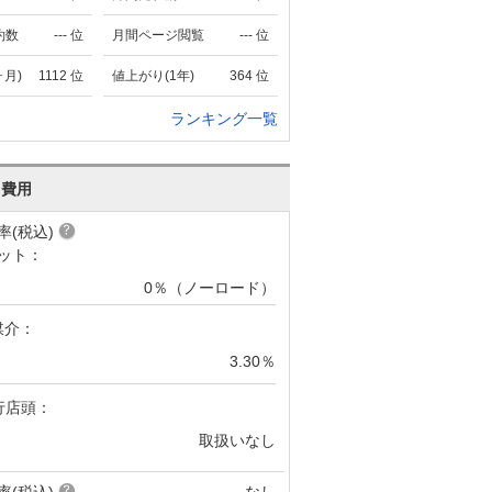
約数
---
位
月間ページ閲覧
---
位
ヶ月)
1112
位
値上がり(1年)
364
位
ランキング一覧
･費用
率(税込)
ット：
0％（ノーロード）
媒介：
3.30％
行店頭：
取扱いなし
率(税込)
なし