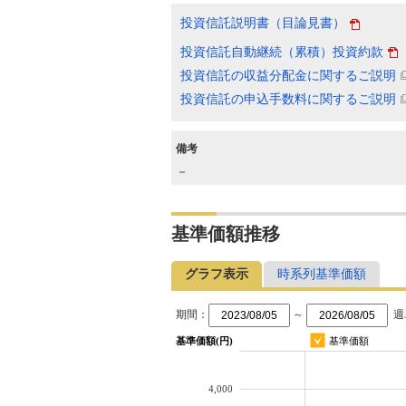
投資信託説明書（目論見書）
投資信託自動継続（累積）投資約款
投資信託の収益分配金に関するご説明
投資信託の申込手数料に関するご説明
備考
－
基準価額推移
グラフ表示
時系列基準価額
期間：
～
週
基準価額(円)
基準価額
4,000