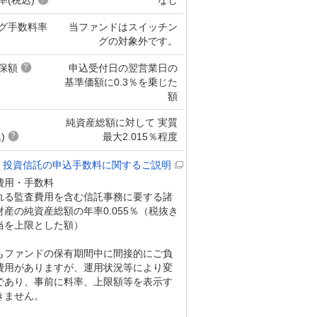
グ手数料率
当ファンドはスイッチン
グの対象外です。
保額
申込受付日の翌営業日の
基準価額に0.3％を乗じた
額
純資産総額に対して 実質
)
最大2.015％程度
投資信託の申込手数料に関するご説明
費用・手数料
れる監査費用を含む信託事務に要する諸
産の純資産総額の年率0.055％（税抜き
相当を上限とした額）
もファンドの保有期間中に間接的にご負
費用がありますが、運用状況等により変
であり、事前に料率、上限額等を表示す
きません。