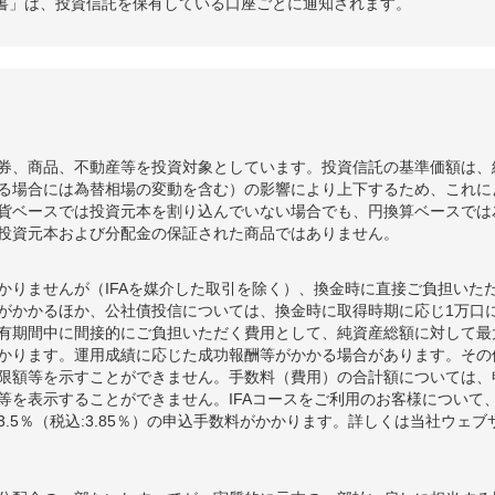
書」は、投資信託を保有している口座ごとに通知されます。
券、商品、不動産等を投資対象としています。投資信託の基準価額は、
る場合には為替相場の変動を含む）の影響により上下するため、これに
貨ベースでは投資元本を割り込んでいない場合でも、円換算ベースでは
投資元本および分配金の保証された商品ではありません。
かりませんが（IFAを媒介した取引を除く）、換金時に直接ご負担いた
額がかかるほか、公社債投信については、換金時に取得時期に応じ1万口に
期間中に間接的にご負担いただく費用として、純資産総額に対して最大年率
かります。運用成績に応じた成功報酬等がかかる場合があります。その
限額等を示すことができません。手数料（費用）の合計額については、
等を表示することができません。IFAコースをご利用のお客様について、
.5％（税込:3.85％）の申込手数料がかかります。詳しくは当社ウェ