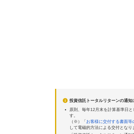
投資信託トータルリターンの通知
原則、毎年12月末を計算基準日
す。
（※）「
お客様に交付する書面等
して電磁的方法による交付となり