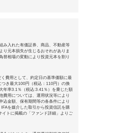
組み入れた有価証券、商品、不動産等
より元本損失が生じるおそれがありま
為替相場の変動により投資元本を割り
だく費用として、約定日の基準価額に最
つき最大100円（税込：110円）の換
3.1％（税込:3.41％）を乗じた額
他費用については、運用状況等により
申込金額、保有期間等の各条件により
IFAを媒介した取引から投資信託を購
ブサイトに掲載の「ファンド詳細」よりご