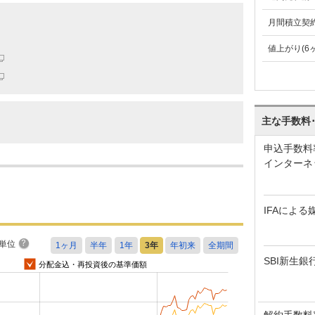
月間積立契
値上がり(6
主な手数料
申込手数料
インターネ
IFAによる
単位
SBI新生銀
分配金込・再投資後の基準価額
解約手数料