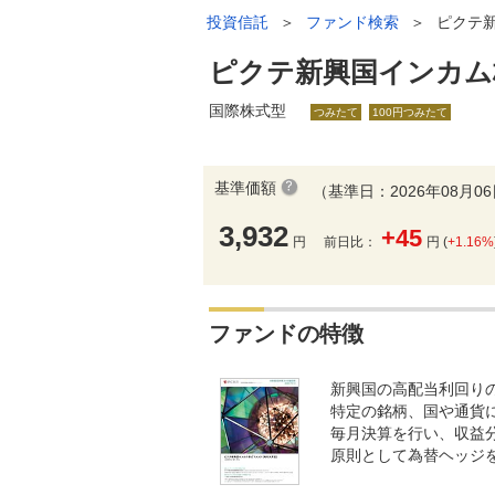
投資信託
＞
ファンド検索
＞
ピクテ
ピクテ新興国インカム
国際株式型
つみたて
100円つみたて
基準価額
（基準日：2026年08月0
3,932
+45
円
前日比：
円 (
+1.16%
ファンドの特徴
新興国の高配当利回り
特定の銘柄、国や通貨
毎月決算を行い、収益
原則として為替ヘッジ