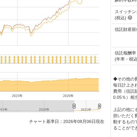
スイッチン
(税込)
信託財産留
信託報酬率
(年率・税込
◆その他の
毎日計上さ
費用（信託財
2025年
2026年
0.05％）
上記の他に
015年
2020年
2025年
担いただく
チャート基準日：2026年08月06日現在
動するもの
ることがで