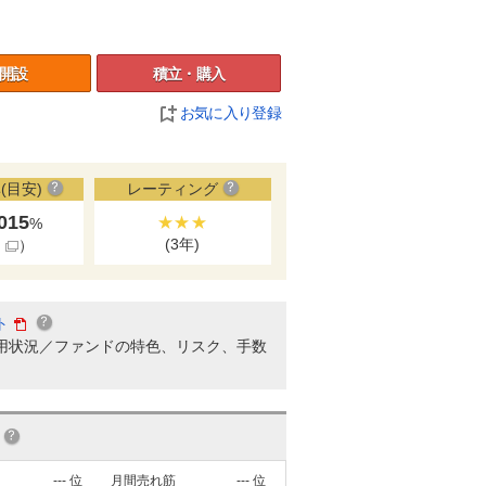
開設
積立・購入
お気に入り登録
(目安)
レーティング
.015
★★★
%
(3年)
細
）
ト
用状況／ファンドの特色、リスク、手数
---
位
月間売れ筋
---
位