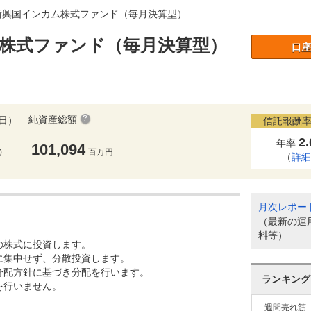
新興国インカム株式ファンド（毎月決算型）
株式ファンド（毎月決算型）
口座
純資産総額
6日）
信託報酬率
2
年率
101,094
)
百万円
（
詳
月次レポー
（最新の運
料等）
の株式に投資します。
に集中せず、分散投資します。
分配方針に基づき分配を行います。
ランキング
を行いません。
週間売れ筋