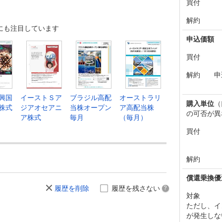
買付
解約
にも注目しています
申込価額
買付
解約
申
興国
イーストＳア
ブラジル高配
オーストラリ
購入単位
（
株式
ジアオセアニ
当株オープン
ア高配当株
の可否が異
ア株式
毎月
（毎月）
買付
解約
償還乗換優
履歴を削除
履歴を残さない
対象
ただし、イ
が発生しな