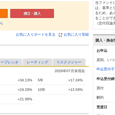
当ファンド
は、基準と
るため、あ
積立・購入
ることがで
（交付目論
ら
お気に入りボードを見る
お気に入り登録
購入・換金
お申込
原則、いつ
ャープレシオ
レーティング
リスクメジャー
申込受付不
2026年07月末現在
申込受付締
+34.13%
5年
+17.24%
買付
+24.29%
10年
+13.59%
解約
+21.99%
受渡日