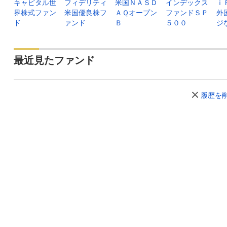
キャピタル世
フィデリティ
米国ＮＡＳＤ
インデックス
ｉ
界株式ファン
米国優良株フ
ＡＱオープン
ファンドＳＰ
外
ド
ァンド
Ｂ
５００
ジ
最近見たファンド
履歴を