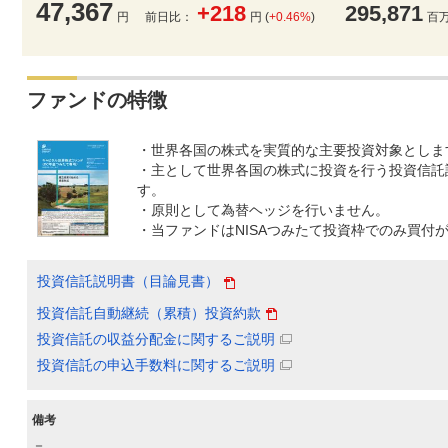
47,367
+218
295,871
円
前日比：
円 (
+0.46%
)
百
ファンドの特徴
・世界各国の株式を実質的な主要投資対象としま
・主として世界各国の株式に投資を行う投資信託
す。
・原則として為替ヘッジを行いません。
・当ファンドはNISAつみたて投資枠でのみ買付
投資信託説明書（目論見書）
投資信託自動継続（累積）投資約款
投資信託の収益分配金に関するご説明
投資信託の申込手数料に関するご説明
備考
－