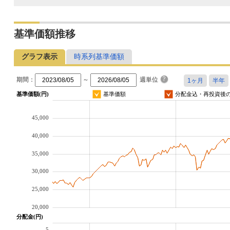
基準価額推移
グラフ表示
時系列基準価額
期間：
～
週単位
基準価額(円)
基準価額
分配金込・再投資後
45,000
40,000
35,000
30,000
25,000
20,000
分配金(円)
5