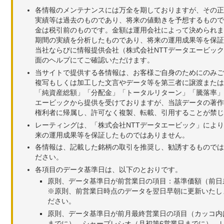
各情報のメンテナンスには万全を期しておりますが、その正
実績等は過去のものであり、将来の値動きを予想するもので
金は税引前のものです。金額は運用会社によって決められま
期間の実績を分析したものであり、将来の運用成果等を保証
当社ならびに情報提供会社（株式会社NTTデータエービッ
面のヘルプにてご確認いただけます。
当サイトで提供する各情報は、お客様ご自身のためにのみご
複写もしくは加工した文言やデータ等を第三者に譲渡または
「純資産総額」「分配金」「トータルリターン」「騰落率」
エービックから提供を受けておりますが、当該データの著作
権利者に帰属し、許可なく複製、転載、引用することが禁じ
レーティングは、「株式会社NTTデータエービック」によ
来の運用成果等を保証したものではありません。
各情報は、記載した銘柄の取引を推奨し、勧誘するものでは
ださい。
各項目のデータ基準日は、以下のとおりです。
原則、データ基準日が前営業日の項目：基準価額（前日
※原則、前営業日時点のデータを翌日早朝に更新いたし
ださい。
原則、データ基準日が前月最終営業日の項目（カッコ内
までに）、シャープレシオ（月初第6営業日までに）、レ