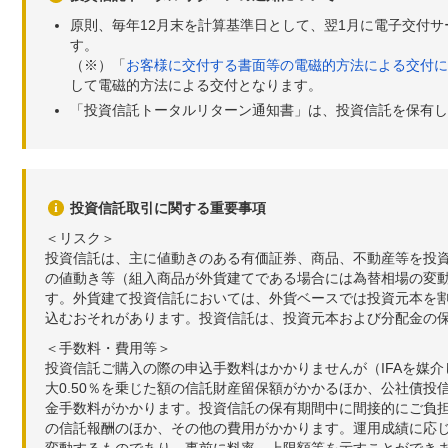
原則、毎年12月末を計算基準日として、翌1月に電子交付
す。
（※）「
お客様に交付する書面等の電磁的方法による交付に
して電磁的方法による交付となります。
「投資信託トータルリターン通知書」は、投資信託を保有し
投資信託取引に関する重要事項
＜リスク＞
投資信託は、主に値動きのある有価証券、商品、不動産等を投
の値動き等（組入商品が外貨建てである場合には為替相場の変
す。外貨建て投資信託においては、外貨ベースでは投資元本を
込むおそれがあります。投資信託は、投資元本および分配金の
＜手数料・費用等＞
投資信託ご購入の際の申込手数料はかかりませんが（IFAを媒
大0.50％を乗じた額の信託財産留保額がかかるほか、公社債投
金手数料がかかります。投資信託の保有期間中に間接的にご負担い
の信託報酬のほか、その他の費用がかかります。運用成績に応
変動するものであり、事前に料率、上限額等を示すことができ