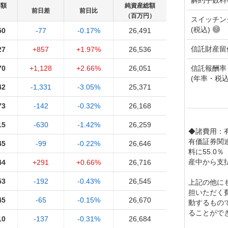
価額
純資産総額
前日差
前日比
）
（百万円）
スイッチン
(税込)
50
-77
-0.17%
26,491
信託財産留
27
+857
+1.97%
26,536
信託報酬率
70
+1,128
+2.66%
26,051
(年率・税込
42
-1,331
-3.05%
25,371
73
-142
-0.32%
26,168
15
-630
-1.42%
26,259
◆諸費用：
有価証券関
45
-99
-0.22%
26,646
料に55.0
産中から支
44
+291
+0.66%
26,716
53
-192
-0.43%
26,545
上記の他に
担いただく
45
-65
-0.15%
26,670
動するもの
ることがで
10
-137
-0.31%
26,684