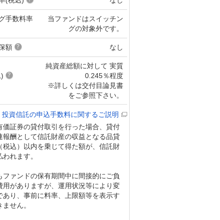
グ手数料率
当ファンドはスイッチン
グの対象外です。
保額
なし
純資産総額に対して 実質
)
0.245％程度
※詳しくは交付目論見書
をご参照下さい。
投資信託の申込手数料に関するご説明
有価証券の貸付取引を行った場合、貸付
連報酬として信託財産の収益となる品貸
％（税込）以内を乗じて得た額が、信託財
払われます。
もファンドの保有期間中に間接的にご負
費用がありますが、運用状況等により変
であり、事前に料率、上限額等を表示す
きません。