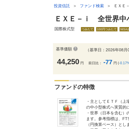
投資信託
＞
ファンド検索
＞
ＥＸＥ
ＥＸＥ－ｉ 全世界中
国際株式型
つみたて
100円つみたて
NIS
基準価額
（基準日：2026年08月
44,250
-77
円
前日比：
円 (
-0.17
ファンドの特徴
・主としてＥＴＦ（上
の中小型株式へ実質的
・世界（日本を含む）
ます。参考指標は、FT
（円換算ベース）とし