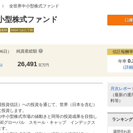
－ｉ 全世界中小型株式ファンド
小型株式ファンド
口座
A成長枠
NISAつみたて枠
純資産総額
06日）
信託報酬率
0
年率
26,491
%
)
百万円
（
詳
月次レポー
（最新の運
料等）
場投資信託）への投資を通じて、世界（日本を含む）
に投資します。
の中小型株式市場の値動きと同等の投資成果を目指し
ランキング
SEグローバル スモール・キャップ インデックス
ます。
週間売れ筋