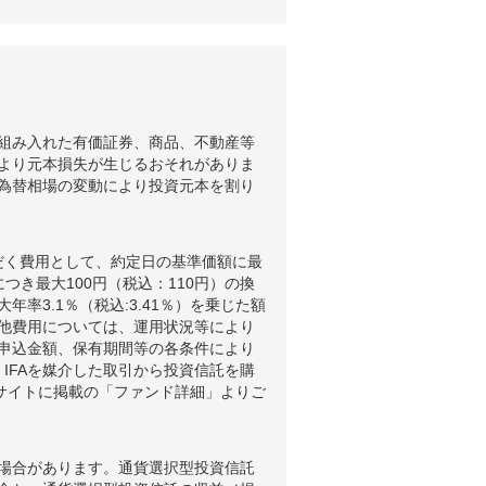
組み入れた有価証券、商品、不動産等
より元本損失が生じるおそれがありま
為替相場の変動により投資元本を割り
だく費用として、約定日の基準価額に最
つき最大100円（税込：110円）の換
3.1％（税込:3.41％）を乗じた額
他費用については、運用状況等により
申込金額、保有期間等の各条件により
IFAを媒介した取引から投資信託を購
ブサイトに掲載の「ファンド詳細」よりご
場合があります。通貨選択型投資信託