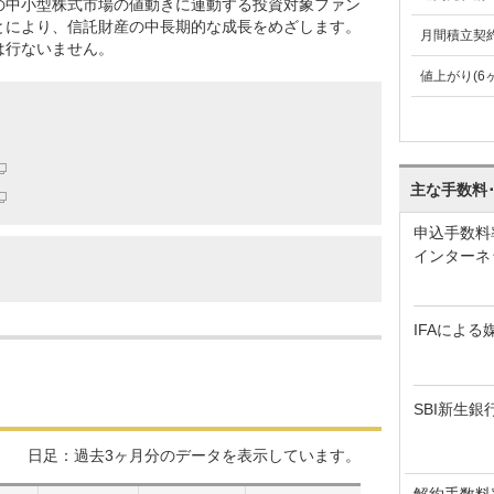
の中小型株式市場の値動きに連動する投資対象ファン
とにより、信託財産の中長期的な成長をめざします。
月間積立契
は行ないません。
値上がり(6
主な手数料
申込手数料
インターネ
IFAによる
SBI新生銀
日足：過去3ヶ月分のデータを表示しています。
解約手数料