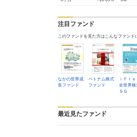
2026年07月03日
44,5
2026年07月02日
45,1
注目ファンド
2026年07月01日
45,3
このファンドを見た方はこんなファンド
2026年06月30日
44,9
2026年06月29日
44,5
2026年06月26日
44,6
2026年06月25日
44,3
なかの世界成
ベトナム株式
ｉＦｒ
2026年06月24日
44,0
長ファンド
ファンド
全世界株
ＳＧ
2026年06月23日
44,7
2026年06月22日
44,6
最近見たファンド
2026年06月19日
44,5
2026年06月18日
43,9