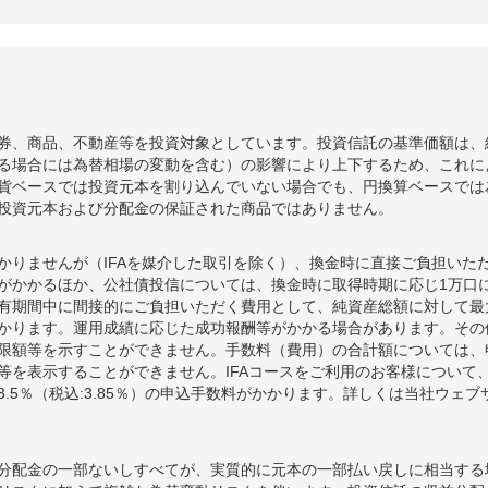
91
+13
+0.03%
25,448
78
-396
-0.93%
25,429
74
+66
+0.16%
25,669
08
+178
+0.42%
25,624
券、商品、不動産等を投資対象としています。投資信託の基準価額は、
る場合には為替相場の変動を含む）の影響により上下するため、これに
30
-215
-0.51%
25,562
貨ベースでは投資元本を割り込んでいない場合でも、円換算ベースでは
45
+683
+1.63%
25,680
投資元本および分配金の保証された商品ではありません。
かりませんが（IFAを媒介した取引を除く）、換金時に直接ご負担いた
額がかかるほか、公社債投信については、換金時に取得時期に応じ1万口に
期間中に間接的にご負担いただく費用として、純資産総額に対して最大年率
かります。運用成績に応じた成功報酬等がかかる場合があります。その
限額等を示すことができません。手数料（費用）の合計額については、
等を表示することができません。IFAコースをご利用のお客様について、
.5％（税込:3.85％）の申込手数料がかかります。詳しくは当社ウェ
分配金の一部ないしすべてが、実質的に元本の一部払い戻しに相当する