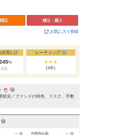
開設
積立・購入
お気に入り登録
(目安)
レーティング
.245
★★★
%
(3年)
細
）
ト
用状況／ファンドの特色、リスク、手数
---
位
月間売れ筋
---
位