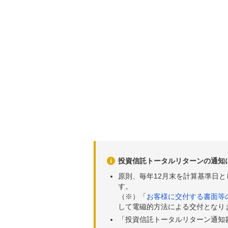
2026年06月01日
43,4
2026年05月29日
43,5
2026年05月28日
43,3
2026年05月27日
43,4
2026年05月26日
42,7
2026年05月25日
42,7
2026年05月22日
42,5
2026年05月21日
42,2
2026年05月20日
41,5
投資信託トータルリターンの通知
2026年05月19日
41,9
原則、毎年12月末を計算基準日
す。
2026年05月18日
41,9
（※）「
お客様に交付する書面等
して電磁的方法による交付となり
2026年05月15日
42,5
「投資信託トータルリターン通知