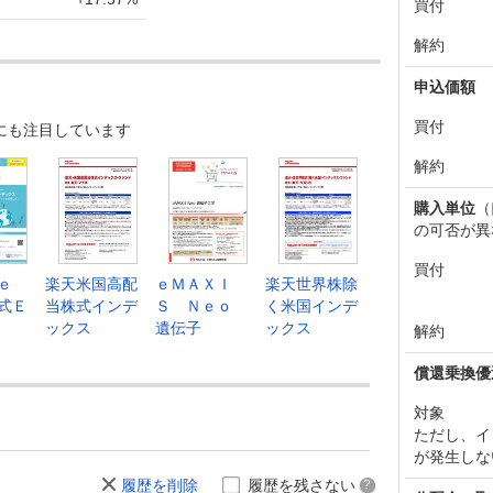
買付
95
-527
-1.17%
26,688
解約
22
-225
-0.50%
26,999
申込価額
47
+366
+0.81%
27,136
買付
にも注目しています
81
+433
+0.97%
26,945
解約
48
-69
-0.15%
26,685
購入単位
（
17
+289
+0.65%
26,735
の可否が異
28
+270
+0.61%
26,568
買付
ｅｅ
楽天米国高配
ｅＭＡＸＩ
楽天世界株除
58
-678
-1.52%
26,403
式Ｅ
当株式インデ
Ｓ Ｎｅｏ
く米国インデ
ックス
遺伝子
ックス
解約
36
+66
+0.15%
26,854
償還乗換優
70
+117
+0.26%
26,815
対象
53
+641
+1.46%
26,752
ただし、イ
が発生しな
12
-370
-0.84%
26,381
履歴を削除
履歴を残さない