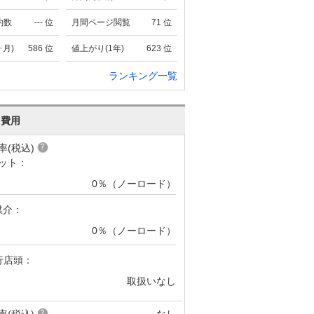
約数
---
位
月間ページ閲覧
71
位
ヶ月)
586
位
値上がり(1年)
623
位
ランキング一覧
･費用
率(税込)
ット：
0％（ノーロード）
媒介：
0％（ノーロード）
行店頭：
取扱いなし
率(税込)
なし