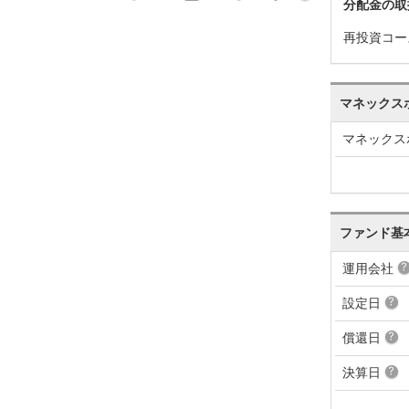
分配金の取
82
-178
-0.40%
26,613
再投資コー
60
+550
+1.25%
26,737
10
+333
+0.76%
26,352
マネックス
77
+1,030
+2.42%
26,141
マネックス
47
-537
-1.25%
25,522
84
+203
+0.47%
25,844
81
+117
+0.27%
25,768
ファンド基
64
-1,136
-2.59%
25,723
運用会社
00
+462
+1.06%
26,430
設定日
38
-422
-0.96%
26,188
償還日
60
+341
+0.78%
26,453
決算日
19
+78
+0.18%
26,257