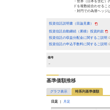
・世界（日本を含む）
ドを複数組合わせるこ
・対円での為替ヘッジ
投資信託説明書（目論見書）
投資信託自動継続（累積）投資約款
投資信託の収益分配金に関するご説明
投資信託の申込手数料に関するご説明
備考
－
基準価額推移
グラフ表示
時系列基準価額
日足
|
月足