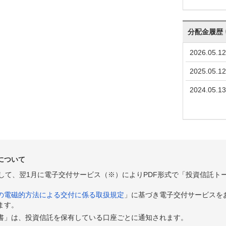
41
-77
-0.18%
26,241
18
+127
+0.29%
26,293
分配金履歴
91
-94
-0.22%
26,216
2026.05.12
85
+748
+1.75%
26,284
2025.05.12
37
+29
+0.07%
25,832
2024.05.13
08
+200
+0.47%
25,821
08
+271
+0.64%
25,683
37
+703
+1.69%
25,465
34
-465
-1.11%
25,039
について
99
+60
+0.14%
25,326
として、翌1月に電子交付サービス（※）によりPDF形式で「投資信託ト
39
-625
-1.47%
25,289
の電磁的方法による交付に係る取扱規定
」に基づき電子交付サービスを
ます。
64
+373
+0.88%
25,676
書」は、投資信託を保有している口座ごとに通知されます。