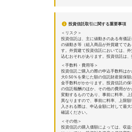
2026年05月14日
42,1
2026年05月13日
42,1
2026年05月12日
42,5
投資信託取引に関する重要事項
＜リスク＞
2026年05月11日
42,5
投資信託は、主に値動きのある有価証
の値動き等（組入商品が外貨建てであ
2026年05月08日
42,3
す。外貨建て投資信託においては、外
2026年05月07日
42,5
込むおそれがあります。投資信託は、
＜手数料・費用等＞
投資信託ご購入の際の申込手数料はか
大0.50％を乗じた額の信託財産留保
金手数料がかかります。投資信託の保有
の信託報酬のほか、その他の費用がか
変動するものであり、事前に料率、上
異なりますので、事前に料率、上限額
入される際は、申込金額に対して最大3
確認ください。
＜その他＞
投資信託の購入価額によっては、収益