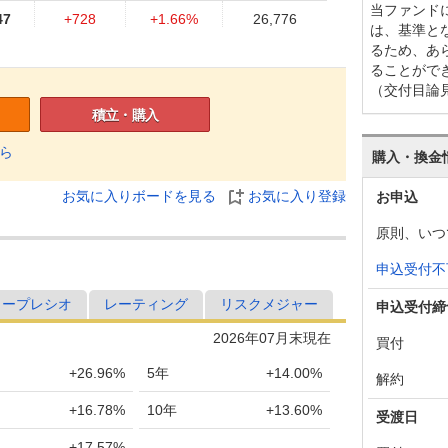
当ファンド
47
+728
+1.66%
26,776
は、基準と
るため、あ
19
-638
-1.43%
26,346
ることがで
（交付目論
57
-86
-0.19%
26,727
積立・購入
43
+159
+0.36%
26,721
ら
購入・換金
84
+129
+0.29%
26,641
お気に入りボードを見る
お気に入り登録
お申込
55
-353
-0.79%
26,571
原則、いつ
08
+85
+0.19%
26,764
申込受付不
23
+373
+0.84%
26,715
ャープレシオ
レーティング
リスクメジャー
申込受付締
50
-344
-0.77%
26,483
2026年07月末現在
買付
94
-566
-1.25%
26,681
+26.96%
5年
+14.00%
解約
60
+481
+1.08%
27,033
+16.78%
10年
+13.60%
受渡日
79
+84
+0.19%
26,745
+17.57%