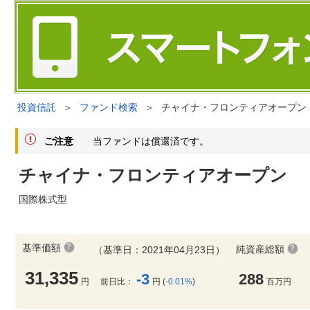
投資信託
＞
ファンド検索
＞
チャイナ・フロンティアオープン
ご注意
当ファンドは償還済です。
チャイナ・フロンティアオープン
国際株式型
基準価額
純資産総額
（基準日：2021年04月23日）
31,335
-3
288
円
前日比：
円 (
-0.01%
)
百万円