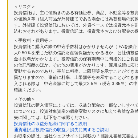
＜リスク＞
投資信託は、主に値動きのある有価証券、商品、不動産等を投
の値動き等（組入商品が外貨建てである場合には為替相場の変
す。外貨建て投資信託においては、外貨ベースでは投資元本を
込むおそれがあります。投資信託は、投資元本および分配金の
＜手数料・費用等＞
投資信託ご購入の際の申込手数料はかかりませんが（IFAを媒
大0.50％を乗じた額の信託財産留保額がかかるほか、公社債投
金手数料がかかります。投資信託の保有期間中に間接的にご負担い
の信託報酬のほか、その他の費用がかかります。運用成績に応
変動するものであり、事前に料率、上限額等を示すことができ
異なりますので、事前に料率、上限額等を表示することができませ
入される際は、申込金額に対して最大3.5％（税込:3.85％
確認ください。
＜その他＞
投資信託の購入価額によっては、収益分配金の一部ないしすべ
については、投資対象資産の価格変動リスクに加えて複雑な為
失に関しては、以下をご確認ください。
投資信託の収益分配金に関するご説明
通貨選択型投資信託の収益／損失に関するご説明
お取引の際は、当社ウェブサイトに掲載の「目論見書補完書面