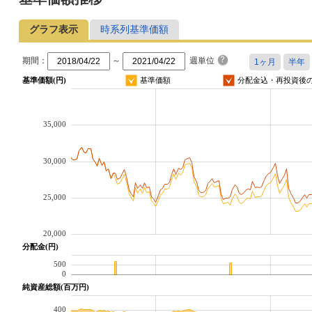
グラフ表示
時系列基準価額
期間：
～
週単位
基準価額(円)
基準価額
分配金込・再投資後
35,000
30,000
25,000
20,000
分配金(円)
500
0
純資産総額(百万円)
400