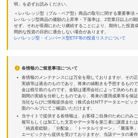
明」を必ずお読みください。
＜レバレッジ型（ブル・ベア型）商品の取引に関する重要事項
レバレッジ型商品の価額の上昇率・下落率は、2営業日以上の
せず、それが長期にわたり継続することにより、期待した投資成
間的な投資の目的に適合しない場合があります。
レバレッジ型・インバース型ETF等の投資リスクについて
各情報のご留意事項について
各情報のメンテナンスには万全を期しておりますが、その正
実績等は過去のものであり、将来の値動きを予想するもので
金は税引前のものです。金額は運用会社によって決められま
期間の実績を分析したものであり、将来の運用成果等を保証
当社ならびに情報提供会社（株式会社NTTデータエービッ
面のヘルプにてご確認いただけます。
当サイトで提供する各情報は、お客様ご自身のためにのみご
複写もしくは加工した文言やデータ等を第三者に譲渡または
「純資産総額」「分配金」「トータルリターン」「騰落率」
エービックから提供を受けておりますが、当該データの著作