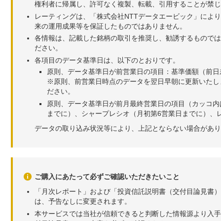
権利者に帰属し、許可なく複製、転載、引用することが禁じ
レーティングは、「株式会社NTTデータエービック」によ
来の運用成果等を保証したものではありません。
各情報は、記載した銘柄の取引を推奨し、勧誘するものでは
ださい。
各項目のデータ基準日は、以下のとおりです。
原則、データ基準日が前営業日の項目：基準価額（前日
※原則、前営業日時点のデータを翌日早朝に更新いたし
ださい。
原則、データ基準日が前月最終営業日の項目（カッコ内
までに）、シャープレシオ（月初第6営業日までに）、レ
データの取り込み状況等により、上記とならない場合があり
ご購入にあたって必ずご確認いただきたいこと
「月次レポート」および「投資信託説明書（交付目論見書）
は、予告なしに変更されます。
本サービスでは当社が信頼できると判断した情報源より入手