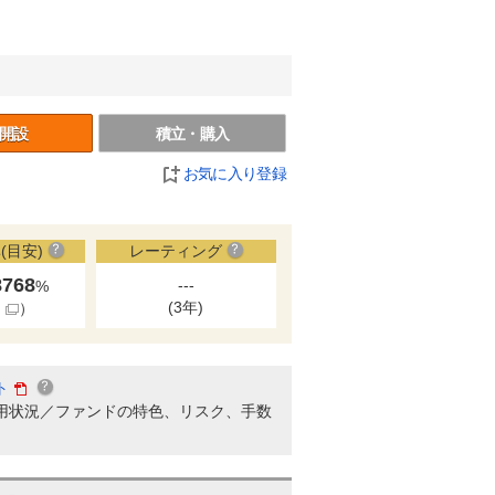
開設
積立・購入
お気に入り登録
(目安)
レーティング
8768
---
%
(3年)
細
）
ト
用状況／ファンドの特色、リスク、手数