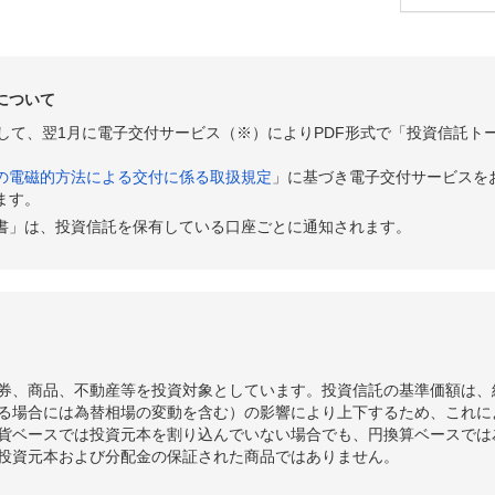
541
+49
+0.52%
101
492
+12
+0.13%
101
について
480
+16
+0.17%
100
として、翌1月に電子交付サービス（※）によりPDF形式で「投資信託ト
464
+23
+0.24%
100
の電磁的方法による交付に係る取扱規定
」に基づき電子交付サービスを
441
-1
-0.01%
100
ます。
書」は、投資信託を保有している口座ごとに通知されます。
442
0
0.00%
100
442
-43
-0.45%
100
485
-56
-0.59%
101
541
-52
-0.54%
101
券、商品、不動産等を投資対象としています。投資信託の基準価額は、
593
-24
-0.25%
102
る場合には為替相場の変動を含む）の影響により上下するため、これに
貨ベースでは投資元本を割り込んでいない場合でも、円換算ベースでは
617
-40
-0.41%
102
投資元本および分配金の保証された商品ではありません。
657
-38
-0.39%
102