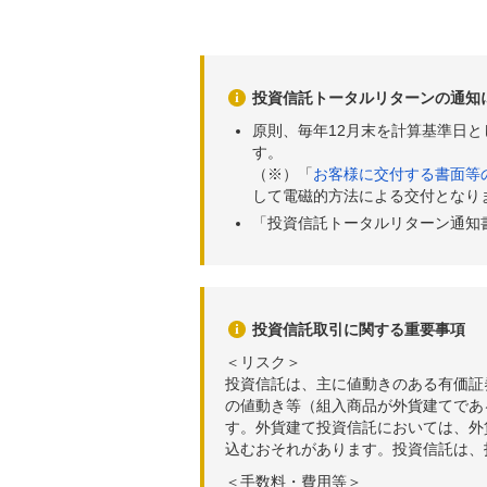
2019年01月08日
9,
2019年01月07日
9,
投資信託トータルリターンの通知
2019年01月04日
9,
原則、毎年12月末を計算基準日
す。
2018年12月28日
9,
（※）「
お客様に交付する書面等
2018年12月27日
9,
して電磁的方法による交付となり
「投資信託トータルリターン通知
2018年12月26日
9,
2018年12月25日
9,
2018年12月21日
9,
投資信託取引に関する重要事項
2018年12月20日
9,
＜リスク＞
投資信託は、主に値動きのある有価証
2018年12月19日
9,
の値動き等（組入商品が外貨建てであ
す。外貨建て投資信託においては、外
2018年12月18日
9,
込むおそれがあります。投資信託は、
2018年12月17日
9,
＜手数料・費用等＞