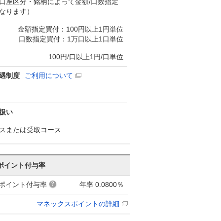
口座区分・銘柄によって金額/口数指定
なります）
金額指定買付：100円以上1円単位
口数指定買付：1万口以上1口単位
100円/口以上1円/口単位
遇制度
ご利用について
扱い
スまたは受取コース
ポイント付与率
ポイント付与率
年率 0.0800％
マネックスポイントの詳細