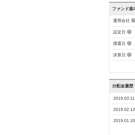
ファンド基
674
+69
+0.72%
102
運用会社
605
+2
+0.02%
101
設定日
603
-50
-0.52%
101
償還日
653
0
0.00%
102
653
+59
+0.61%
102
決算日
594
+23
+0.24%
101
571
+6
+0.06%
101
分配金履歴
565
-14
-0.15%
101
2019.03.11
579
+12
+0.13%
101
2019.02.12
567
+6
+0.06%
102
2019.01.10
561
-3
-0.03%
101
564
+23
+0.24%
101