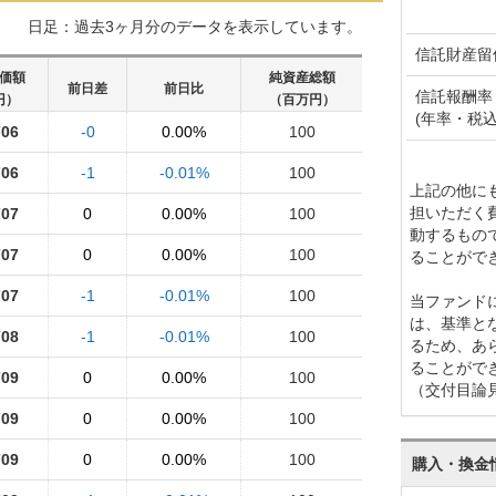
日足：過去3ヶ月分のデータを表示しています。
信託財産留
価額
純資産総額
前日差
前日比
信託報酬率
円）
（百万円）
(年率・税込
706
-0
0.00%
100
706
-1
-0.01%
100
上記の他に
担いただく
707
0
0.00%
100
動するもの
707
0
0.00%
100
ることがで
707
-1
-0.01%
100
当ファンド
は、基準と
708
-1
-0.01%
100
るため、あ
ることがで
709
0
0.00%
100
（交付目論
709
0
0.00%
100
709
0
0.00%
100
購入・換金