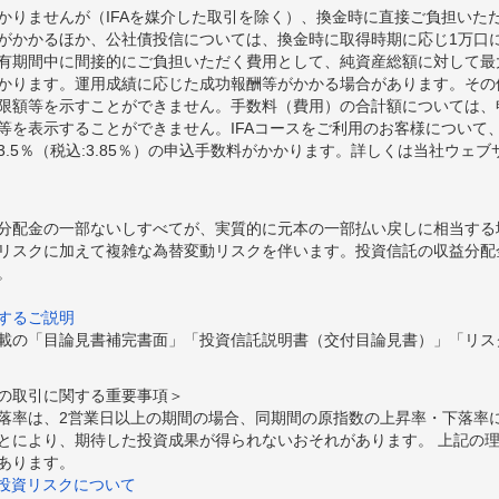
かりませんが（IFAを媒介した取引を除く）、換金時に直接ご負担いた
額がかかるほか、公社債投信については、換金時に取得時期に応じ1万口に
期間中に間接的にご負担いただく費用として、純資産総額に対して最大年率
かります。運用成績に応じた成功報酬等がかかる場合があります。その
限額等を示すことができません。手数料（費用）の合計額については、
等を表示することができません。IFAコースをご利用のお客様について、
.5％（税込:3.85％）の申込手数料がかかります。詳しくは当社ウェ
分配金の一部ないしすべてが、実質的に元本の一部払い戻しに相当する
リスクに加えて複雑な為替変動リスクを伴います。投資信託の収益分配
。
するご説明
載の「目論見書補完書面」「投資信託説明書（交付目論見書）」「リス
の取引に関する重要事項＞
落率は、2営業日以上の期間の場合、同期間の原指数の上昇率・下落率
とにより、期待した投資成果が得られないおそれがあります。 上記の
あります。
の投資リスクについて