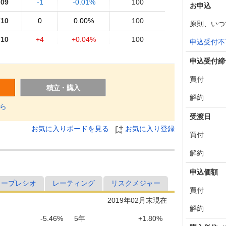
709
-1
-0.01%
100
お申込
710
0
0.00%
100
原則、いつ
710
+4
+0.04%
100
申込受付不
706
-1
-0.01%
100
申込受付締
707
-1
-0.01%
101
買付
積立・購入
708
-2
-0.02%
101
解約
ら
710
-2
-0.02%
101
受渡日
お気に入りボードを見る
お気に入り登録
712
-2
-0.02%
101
買付
714
-1
-0.01%
101
解約
715
0
0.00%
101
申込価額
ャープレシオ
レーティング
リスクメジャー
715
0
0.00%
101
買付
2019年02月末現在
715
-1
-0.01%
101
解約
-5.46%
5年
+1.80%