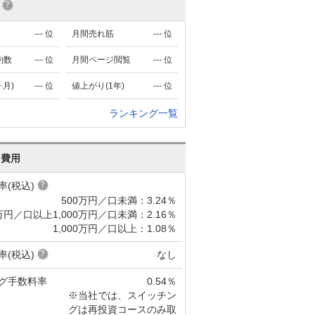
---
位
月間売れ筋
---
位
約数
---
位
月間ページ閲覧
---
位
ヶ月)
---
位
値上がり(1年)
---
位
ランキング一覧
･費用
率(税込)
500万円／口未満：3.24％
万円／口以上1,000万円／口未満：2.16％
1,000万円／口以上：1.08％
率(税込)
なし
グ手数料率
0.54％
※当社では、スイッチン
グは再投資コースのみ取