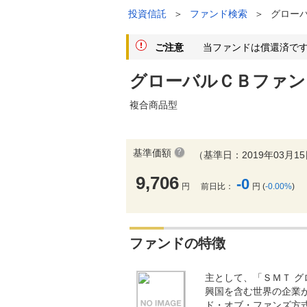
投資信託
＞
ファンド検索
＞
グロー
ご注意
当ファンドは償還済です
グローバルＣＢファン
複合商品型
基準価額
（基準日：2019年03月1
9,706
-0
円
前日比：
円 (
-0.00%
)
ファンドの特徴
主として、「ＳＭＴ 
興国を含む世界の企業
ド・オブ・ファンズ方