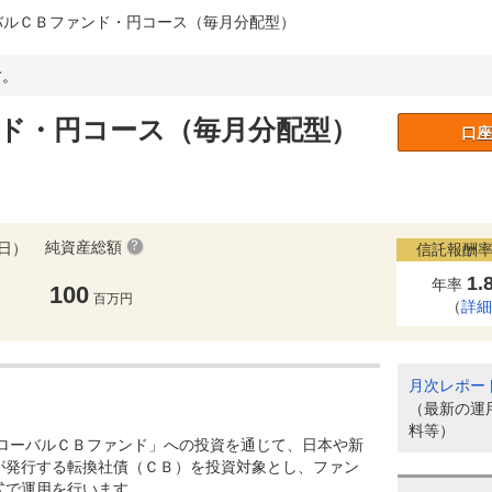
バルＣＢファンド・円コース（毎月分配型）
。
ド・円コース（毎月分配型）
口座
純資産総額
5日）
信託報酬率
1.
年率
100
百万円
（
詳
月次レポー
（最新の運
料等）
グローバルＣＢファンド」への投資を通じて、日本や新
が発行する転換社債（ＣＢ）を投資対象とし、ファン
式で運用を行います。