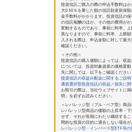
投資信託ご購入の際の申込手数料はか
大0.50％を乗じた額の信託財産留保
金手数料がかかります。投資信託の保有
の信託報酬のほか、その他の費用がか
変動するものであり、事前に料率、上
異なりますので、事前に料率、上限額
入される際は、申込金額に対して最大3
確認ください。
＜その他＞
投資信託の購入価額によっては、収益
については、投資対象資産の価格変動
失に関しては、以下をご確認ください
投資信託の収益分配金に関するご説明
通貨選択型投資信託の収益／損失に関
お取引の際は、当社ウェブサイトに掲
明」を必ずお読みください。
＜レバレッジ型（ブル・ベア型）商品
レバレッジ型商品の価額の上昇率・下
せず、それが長期にわたり継続するこ
間的な投資の目的に適合しない場合が
レバレッジ型・インバース型ETF等