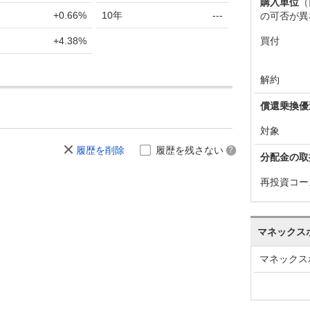
716
+3
+0.03%
102
購入単位
（
+0.66%
10年
---
の可否が異
713
+1
+0.01%
101
買付
+4.38%
712
-66
-0.67%
101
778
-44
-0.45%
102
解約
822
+22
+0.22%
103
償還乗換優
800
+6
+0.06%
102
対象
履歴を削除
履歴を残さない
794
0
0.00%
102
分配金の取
794
+32
+0.33%
103
再投資コー
762
+27
+0.28%
103
735
+32
+0.33%
103
マネックス
703
-9
-0.09%
102
マネックス
712
-19
-0.20%
102
731
+57
+0.59%
102