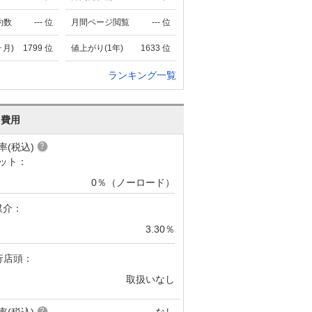
約数
---
位
月間ページ閲覧
---
位
ヶ月)
1799
位
値上がり(1年)
1633
位
ランキング一覧
･費用
率(税込)
ット：
0％（ノーロード）
媒介：
3.30％
行店頭：
取扱いなし
率(税込)
なし