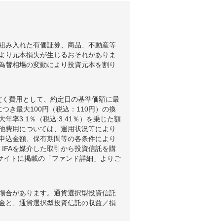
組み入れた有価証券、商品、不動産等
より元本損失が生じるおそれがありま
為替相場の変動により投資元本を割り
だく費用として、約定日の基準価額に最
つき最大100円（税込：110円）の換
3.1％（税込:3.41％）を乗じた額
他費用については、運用状況等により
申込金額、保有期間等の各条件により
IFAを媒介した取引から投資信託を購
ブサイトに掲載の「ファンド詳細」よりご
場合があります。通貨選択型投資信託
金と、通貨選択型投資信託の収益／損