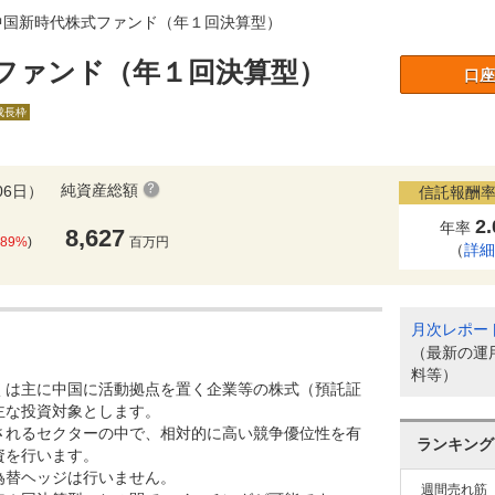
中国新時代株式ファンド（年１回決算型）
ファンド（年１回決算型）
口座
A成長枠
純資産総額
06日）
信託報酬率
2
年率
8,627
.89%
)
百万円
（
詳
月次レポー
（最新の運
料等）
くは主に中国に活動拠点を置く企業等の株式（預託証
主な投資対象とします。
されるセクターの中で、相対的に高い競争優位性を有
ランキング
資を行います。
為替ヘッジは行いません。
週間売れ筋