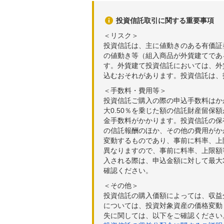
2026年05月13日
15,
投資信託取引に関する重要事項
2026年05月12日
15,
＜リスク＞
投資信託は、主に値動きのある有価証
2026年05月11日
15,
の値動き等（組入商品が外貨建てであ
す。外貨建て投資信託においては、外
2026年05月08日
15,
込むおそれがあります。投資信託は、
2026年05月07日
14,
＜手数料・費用等＞
投資信託ご購入の際の申込手数料はか
大0.50％を乗じた額の信託財産留保
金手数料がかかります。投資信託の保有
の信託報酬のほか、その他の費用がか
変動するものであり、事前に料率、上
異なりますので、事前に料率、上限額
入される際は、申込金額に対して最大3
確認ください。
＜その他＞
投資信託の購入価額によっては、収益
については、投資対象資産の価格変動
失に関しては、以下をご確認ください