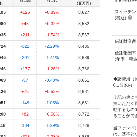
前日差
前日比
円）
（百万円）
スイッチン
105
+125
+0.89%
8,627
(税込)
980
+45
+0.32%
8,552
935
+211
+1.54%
8,567
信託財産留
724
-321
-2.29%
8,435
信託報酬率
045
-201
-1.41%
8,639
(年率・税込
246
+177
+1.26%
8,766
◆諸費用（
069
-57
-0.40%
8,661
0.1％以内
126
+75
+0.53%
8,681
上記の他に
051
-149
-1.05%
8,651
担いただく
動するもの
200
+82
+0.58%
8,772
ることがで
118
-184
-1.29%
8,728
当ファンド
は、基準と
302
+325
+2.33%
8,858