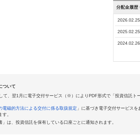
分配金履歴
445
-212
-1.45%
9,394
657
+148
+1.02%
9,543
2026.02.25
509
-101
-0.69%
9,450
2025.02.25
610
+9
+0.06%
9,516
2024.02.26
601
+20
+0.14%
9,511
581
-112
-0.76%
9,501
693
+15
+0.10%
9,576
について
678
-88
-0.60%
9,565
として、翌1月に電子交付サービス（※）によりPDF形式で「投資信託ト
766
-279
-1.85%
9,624
の電磁的方法による交付に係る取扱規定
」に基づき電子交付サービスを
045
-201
-1.32%
9,837
ます。
書」は、投資信託を保有している口座ごとに通知されます。
246
+63
+0.41%
9,968
183
+182
+1.21%
9,929