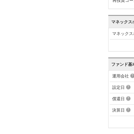
再投資コー
228
+143
+1.02%
9,111
085
+71
+0.51%
9,027
マネックス
014
-25
-0.18%
9,003
マネックス
039
-11
-0.08%
9,025
050
+32
+0.23%
9,048
018
-280
-1.96%
9,049
ファンド基
298
-124
-0.86%
9,253
運用会社
422
-277
-1.88%
9,337
設定日
699
+9
+0.06%
9,535
償還日
690
+282
+1.96%
9,533
決算日
408
-3
-0.02%
9,343
411
-34
-0.24%
9,355