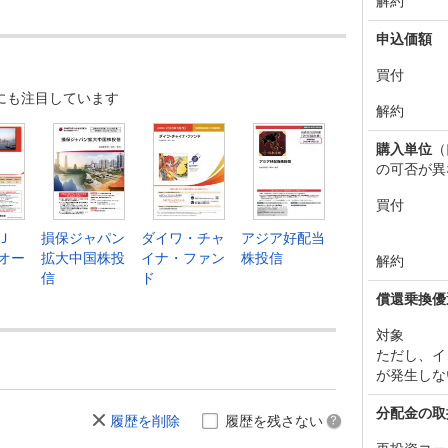
解約
769
-7
-0.05%
8,703
申込価額
776
+180
+1.32%
8,717
買付
にも注目しています
596
+433
+3.29%
8,607
解約
163
-371
-2.74%
8,334
購入単位
（
の可否が異
534
-19
-0.14%
8,582
買付
553
-350
-2.52%
8,628
ＦＪ
損保ジャパン
ダイワ・チャ
アジア好配当
903
+2
+0.01%
8,851
オー
拡大中国株投
イナ・ファン
株投信
解約
信
ド
901
+2
+0.01%
8,868
償還乗換優
899
+33
+0.24%
8,867
対象
ただし、イ
866
-143
-1.02%
8,862
が発生しな
009
-88
-0.62%
8,948
分配金の取
履歴を削除
履歴を残さない
097
-131
-0.92%
9,018