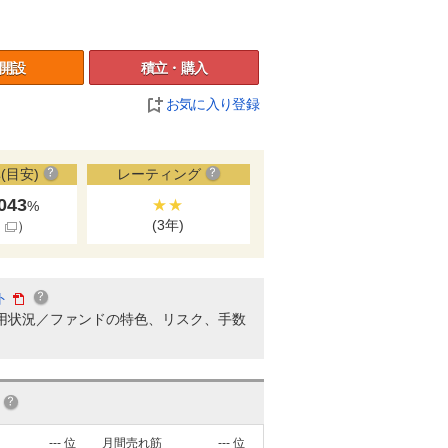
開設
積立・購入
お気に入り登録
(目安)
レーティング
.043
★★
%
(3年)
細
）
ト
用状況／ファンドの特色、リスク、手数
---
位
月間売れ筋
---
位