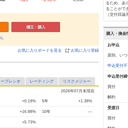
るため、あ
ることがで
977
-101
-0.72%
8,661
（交付目論
078
+55
+0.39%
8,725
積立・購入
023
+182
+1.31%
8,698
購入・換金
ら
841
+143
+1.04%
8,582
お申込
お気に入りボードを見る
お気に入り登録
698
-96
-0.70%
8,521
原則、いつ
794
-127
-0.91%
8,589
申込受付不
921
+116
+0.84%
8,669
申込受付締
ャープレシオ
レーティング
リスクメジャー
805
+131
+0.96%
8,599
買付
2026年07月末現在
674
-64
-0.47%
8,521
解約
+0.19%
5年
+1.38%
738
+120
+0.88%
8,649
受渡日
+16.88%
10年
---
618
+62
+0.46%
8,602
買付
+5.73%
556
-213
-1.55%
8,569