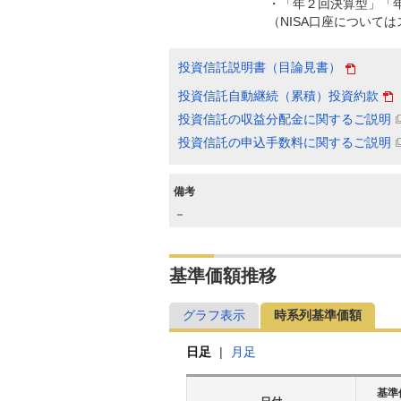
・「年２回決算型」「
（NISA口座について
投資信託説明書（目論見書）
投資信託自動継続（累積）投資約款
投資信託の収益分配金に関するご説明
投資信託の申込手数料に関するご説明
備考
－
基準価額推移
グラフ表示
時系列基準価額
日足
|
月足
基準