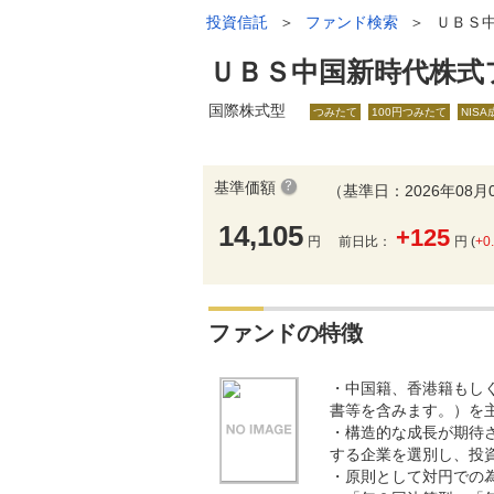
投資信託
＞
ファンド検索
＞
ＵＢＳ
ＵＢＳ中国新時代株式
国際株式型
つみたて
100円つみたて
NIS
基準価額
（基準日：2026年08月
14,105
+125
円
前日比：
円 (
+0
ファンドの特徴
・中国籍、香港籍もし
書等を含みます。）を
・構造的な成長が期待
する企業を選別し、投
・原則として対円での