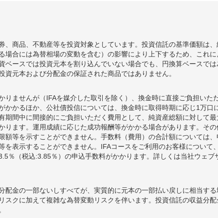
001
-113
-0.75%
9,817
114
+70
+0.47%
9,899
券、商品、不動産等を投資対象としています。投資信託の基準価額は、
044
-123
-0.81%
9,907
る場合には為替相場の変動を含む）の影響により上下するため、これに
貨ベースでは投資元本を割り込んでいない場合でも、円換算ベースでは
167
+295
+1.98%
9,989
投資元本および分配金の保証された商品ではありません。
872
+389
+2.69%
9,795
かりませんが（IFAを媒介した取引を除く）、換金時に直接ご負担いた
額がかかるほか、公社債投信については、換金時に取得時期に応じ1万口に
期間中に間接的にご負担いただく費用として、純資産総額に対して最大年率
かります。運用成績に応じた成功報酬等がかかる場合があります。その
限額等を示すことができません。手数料（費用）の合計額については、
等を表示することができません。IFAコースをご利用のお客様について、
.5％（税込:3.85％）の申込手数料がかかります。詳しくは当社ウェ
分配金の一部ないしすべてが、実質的に元本の一部払い戻しに相当する
リスクに加えて複雑な為替変動リスクを伴います。投資信託の収益分配
。