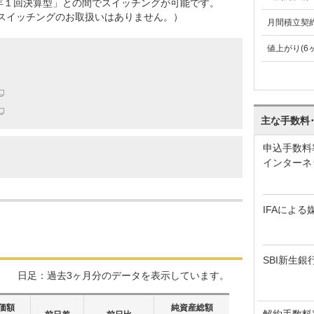
年１回決算型」との間でスイッチングが可能です。
はスイッチングのお取扱いはありません。）
月間積立契
値上がり(6
主な手数料
申込手数料
インターネ
IFAによる
SBI新生銀
日足：過去3ヶ月分のデータを表示しています。
価額
純資産総額
解約手数料