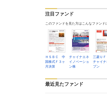
2026年07月02日
13,
注目ファンド
2026年07月01日
13,
このファンドを見た方はこんなファンド
2026年06月30日
13,
2026年06月29日
13,
2026年06月26日
13,
2026年06月25日
13,
ＨＳＢＣ 中
チャイナエネ
三菱Ｕ
2026年06月24日
13,
国株式Ｆ３ヶ
イノベーショ
チャイナ
月決算
ン株
プン
2026年06月23日
13,
2026年06月22日
13,
最近見たファンド
2026年06月19日
13,
2026年06月18日
14,
2026年06月17日
14,