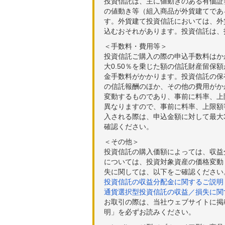
投資信託は、主に値動きのある有価証
の値動き等（組入商品が外貨建てであ
す。外貨建て投資信託においては、外
込むおそれがあります。投資信託は、
＜手数料・費用等＞
投資信託ご購入の際の申込手数料はか
大0.50％を乗じた額の信託財産留保
金手数料がかかります。投資信託の保有
の信託報酬のほか、その他の費用がか
変動するものであり、事前に料率、上
異なりますので、事前に料率、上限額
入される際は、申込金額に対して最大3
確認ください。
＜その他＞
投資信託の購入価額によっては、収益
については、投資対象資産の価格変動
失に関しては、以下をご確認ください
投資信託の収益分配金に関するご説明
通貨選択型投資信託の収益／損失に関
お取引の際は、当社ウェブサイトに掲
明」を必ずお読みください。