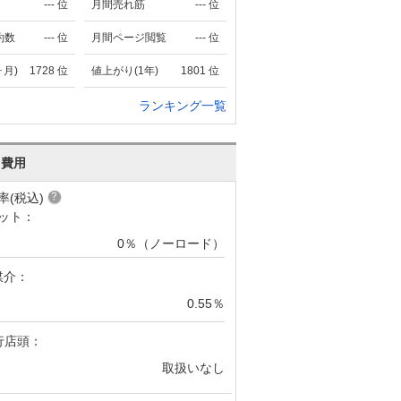
---
位
月間売れ筋
---
位
約数
---
位
月間ページ閲覧
---
位
ヶ月)
1728
位
値上がり(1年)
1801
位
ランキング一覧
･費用
率(税込)
ット：
0％（ノーロード）
媒介：
0.55％
行店頭：
取扱いなし