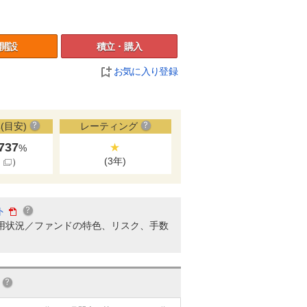
開設
積立・購入
お気に入り登録
(目安)
レーティング
.737
★
%
(3年)
細
）
ト
用状況／ファンドの特色、リスク、手数