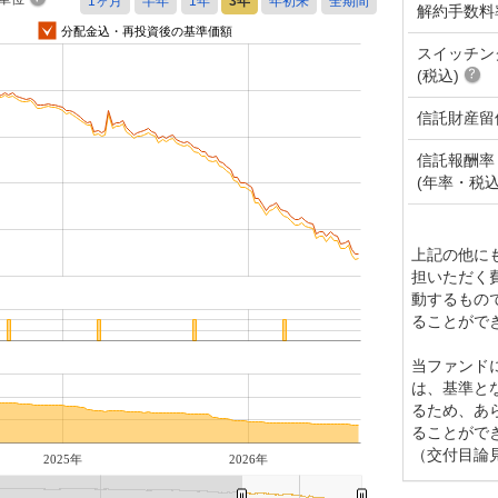
解約手数料
分配金込・再投資後の基準価額
スイッチン
(税込)
信託財産留
信託報酬率
(年率・税込
上記の他に
担いただく
動するもの
ることがで
当ファンド
は、基準と
るため、あ
ることがで
（交付目論
2025年
2026年