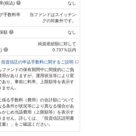
率(税込)
なし
グ手数料率
当ファンドはスイッチン
グの対象外です。
保額
なし
純資産総額に対して
)
0.737％以内
投資信託の申込手数料に関するご説明
もファンドの保有期間中に間接的にご負
費用がありますが、運用状況等により変
であり、事前に料率、上限額等を表示す
きません。
に係る手数料（費用）の合計額について
なる条件が状況等により異なる場合があ
らかじめ当該費用（上限額等）を表示す
きません。詳しくは、「投資信託説明書
見書）」をご確認ください。