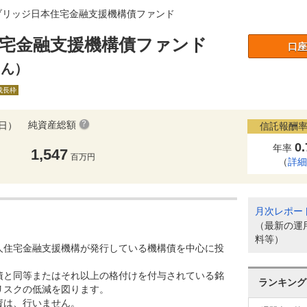
ブリッジ日本住宅金融支援機構債ファンド
宅金融支援機構債ファンド
口座
さん）
A成長枠
純資産総額
5日）
信託報酬率
0
年率
1,547
百万円
（
詳
月次レポー
（最新の運
料等）
人住宅金融支援機構が発行している機構債を中心に投
債と同等またはそれ以上の格付けを付与されている銘
ランキング
リスクの低減を図ります。
資は、行いません。