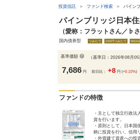
投資信託
＞
ファンド検索
＞
パイン
パインブリッジ日本住
（愛称：フラットさん／♭
国内債券型
つみたて
100円つみたて
NIS
基準価額
（基準日：2026年08月0
7,686
+8
円
前日比：
円 (
+0.10%
)
ファンドの特徴
・主として独立行政法
資を行います。
・原則として、日本国
柄に投資を行い、信用
・外貨建て資産への投