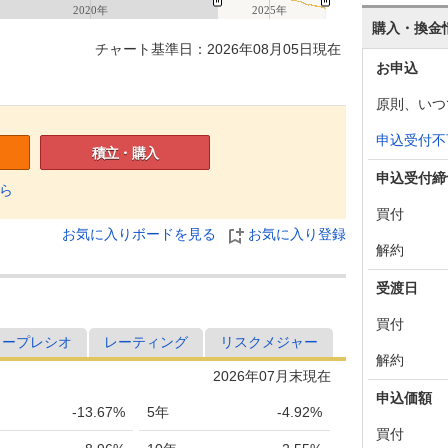
2020年
2025年
購入・換金
チャート基準日：2026年08月05日現在
お申込
原則、いつ
申込受付不
積立・購入
申込受付締
ら
買付
お気に入りボードを見る
お気に入り登録
解約
受渡日
買付
ャープレシオ
レーティング
リスクメジャー
解約
2026年07月末現在
申込価額
-13.67%
5年
-4.92%
買付