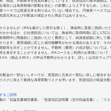
券、商品、不動産等を投資対象としています。投資信託の基準価額は、
る場合には為替相場の変動を含む）の影響により上下するため、これに
貨ベースでは投資元本を割り込んでいない場合でも、円換算ベースでは
投資元本および分配金の保証された商品ではありません。
かりませんが（IFAを媒介した取引を除く）、換金時に直接ご負担いた
額がかかるほか、公社債投信については、換金時に取得時期に応じ1万口に
期間中に間接的にご負担いただく費用として、純資産総額に対して最大年率
かります。運用成績に応じた成功報酬等がかかる場合があります。その
限額等を示すことができません。手数料（費用）の合計額については、
等を表示することができません。IFAコースをご利用のお客様について、
.5％（税込:3.85％）の申込手数料がかかります。詳しくは当社ウェ
分配金の一部ないしすべてが、実質的に元本の一部払い戻しに相当する
リスクに加えて複雑な為替変動リスクを伴います。投資信託の収益分配
。
するご説明
載の「目論見書補完書面」「投資信託説明書（交付目論見書）」「リス