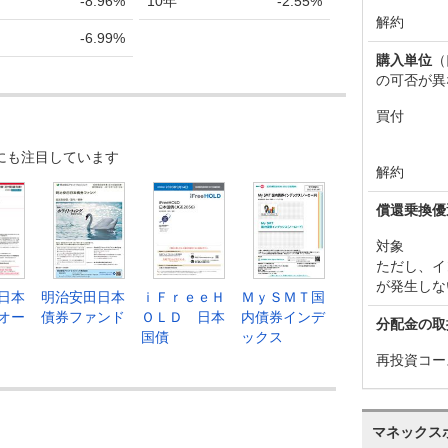
-8.96%
10年
-2.55%
解約
-6.99%
購入単位
（
の可否が異
買付
にも注目しています
解約
償還乗換優
対象
ただし、イ
が発生しな
日本
明治安田日本
ｉＦｒｅｅＨ
ＭｙＳＭＴ国
オー
債券ファンド
ＯＬＤ 日本
内債券インデ
分配金の取
国債
ックス
再投資コー
マネックス