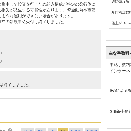
週間売れ筋
に集中して投資を行うため組入構成が特定の発行体に
な損失が発生する可能性があります。資金動向や市況
月間積立契
のような運用ができない場合があります。
積立の新規申込受付は終了しました。
値上がり(6
主な手数料
申込手数料
インターネ
は終了しました。
IFAによる
SBI新生銀
単位