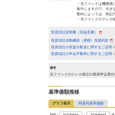
・当ファンドは機構債
集中しますので、大き
動向によっては、前記
・当ファンドのクレカ
投資信託説明書（目論見書）
投資信託自動継続（累積）投資約款
投資信託の収益分配金に関するご説明
投資信託の申込手数料に関するご説明
備考
当ファンドのクレカ積立の新規申込受付
基準価額推移
グラフ表示
時系列基準価額
期間：
～
週