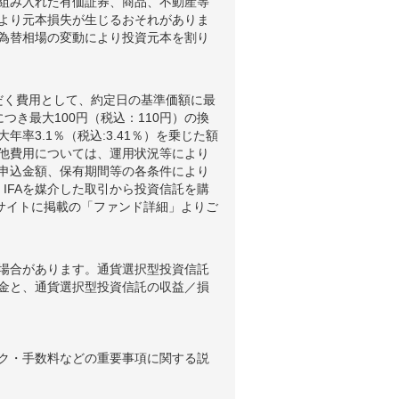
組み入れた有価証券、商品、不動産等
より元本損失が生じるおそれがありま
為替相場の変動により投資元本を割り
だく費用として、約定日の基準価額に最
つき最大100円（税込：110円）の換
3.1％（税込:3.41％）を乗じた額
他費用については、運用状況等により
申込金額、保有期間等の各条件により
IFAを媒介した取引から投資信託を購
ブサイトに掲載の「ファンド詳細」よりご
場合があります。通貨選択型投資信託
金と、通貨選択型投資信託の収益／損
ク・手数料などの重要事項に関する説