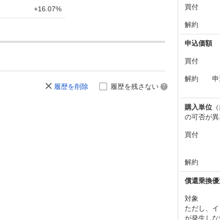
買付
+16.07%
解約
申込価額
買付
解約
申
履歴を削除
履歴を残さない
購入単位
（
の可否が異
買付
解約
償還乗換優
対象
ただし、イ
が発生しな