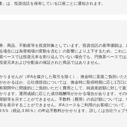
書」は、投資信託を保有している口座ごとに通知されます。
券、商品、不動産等を投資対象としています。投資信託の基準価額は、
る場合には為替相場の変動を含む）の影響により上下するため、これに
貨ベースでは投資元本を割り込んでいない場合でも、円換算ベースでは
投資元本および分配金の保証された商品ではありません。
かりませんが（IFAを媒介した取引を除く）、換金時に直接ご負担いた
額がかかるほか、公社債投信については、換金時に取得時期に応じ1万口に
期間中に間接的にご負担いただく費用として、純資産総額に対して最大年率
かります。運用成績に応じた成功報酬等がかかる場合があります。その
限額等を示すことができません。手数料（費用）の合計額については、
等を表示することができません。IFAコースをご利用のお客様について、
.5％（税込:3.85％）の申込手数料がかかります。詳しくは当社ウェ