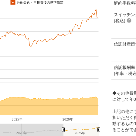
解約手数料
分配金込・再投資後の基準価額
スイッチン
(税込)
信託財産留
信託報酬率
(年率・税込
◆その他費
に対して年0
上記の他に
担いただく
2025年
2026年
動するもの
ることがで
2020年
2025年