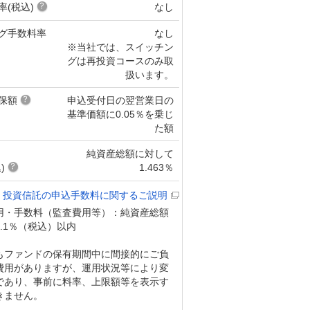
率(税込)
なし
グ手数料率
なし
※当社では、スイッチン
グは再投資コースのみ取
扱います。
保額
申込受付日の翌営業日の
基準価額に0.05％を乗じ
た額
純資産総額に対して
)
1.463％
投資信託の申込手数料に関するご説明
用・手数料（監査費用等）：純資産総額
.1％（税込）以内
もファンドの保有期間中に間接的にご負
費用がありますが、運用状況等により変
であり、事前に料率、上限額等を表示す
きません。