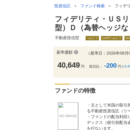
投資信託
＞
ファンド検索
＞
フィデ
フィデリティ・ＵＳリ
型）Ｄ（為替ヘッジな
不動産投信型
つみたて
100円つみたて
NI
基準価額
（基準日：2026年08月
40,649
-200
円
前日比：
円 (
-0.
ファンドの特徴
・主として米国の取引
る不動産投資信託（リ
・ファンドの配当利回りがベン
デックス（税引前配当
を行ないます。