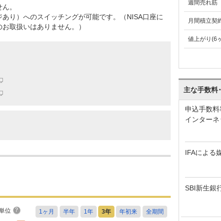
週間売れ筋
せん。
あり）へのスイッチングが可能です。（NISA口座に
月間積立契
のお取扱いはありません。）
値上がり(6
主な手数料
申込手数料
インターネ
IFAによる
SBI新生銀
単位