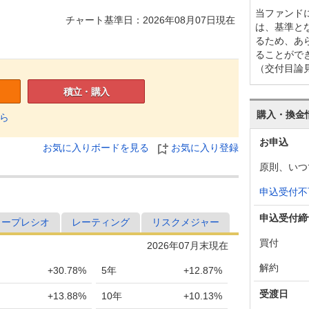
当ファンド
チャート基準日：2026年08月07日現在
は、基準と
るため、あ
ることがで
（交付目論
積立・購入
購入・換金
ら
お申込
お気に入りボードを見る
お気に入り登録
原則、いつ
申込受付不
申込受付締
ャープレシオ
レーティング
リスクメジャー
買付
2026年07月末現在
解約
+30.78%
5年
+12.87%
受渡日
+13.88%
10年
+10.13%