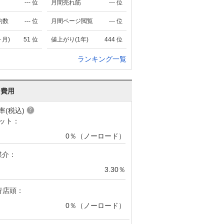
---
位
月間売れ筋
---
位
約数
---
位
月間ページ閲覧
---
位
ヶ月)
51
位
値上がり(1年)
444
位
ランキング一覧
･費用
率(税込)
ット：
0％（ノーロード）
媒介：
3.30％
行店頭：
0％（ノーロード）