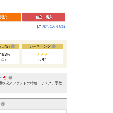
開設
積立・購入
お気に入り登録
(目安)
レーティング
.463
★★★
%
(3年)
細
）
ト
用状況／ファンドの特色、リスク、手数