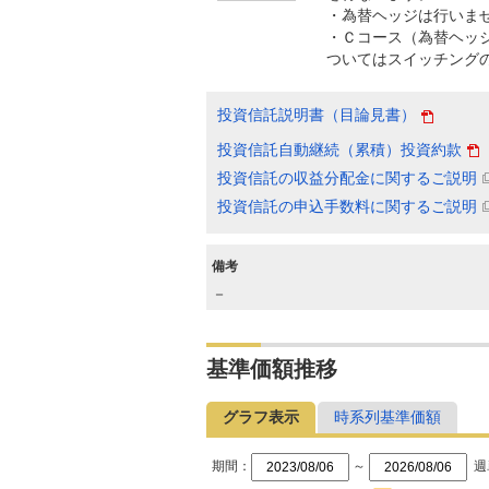
・為替ヘッジは行いま
・Ｃコース（為替ヘッジ
ついてはスイッチング
投資信託説明書（目論見書）
投資信託自動継続（累積）投資約款
投資信託の収益分配金に関するご説明
投資信託の申込手数料に関するご説明
備考
－
基準価額推移
グラフ表示
時系列基準価額
期間：
～
週