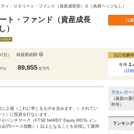
リティ・ＵＳリート・ファンド（資産成長型）Ｄ（為替ヘッジなし）
ート・ファンド（資産成長
口座
し）
SA成長枠
純資産総額
07日）
信託報酬率
1
年率
89,855
49%
)
百万円
（
詳
月次レポー
（最新の運
料等）
所に上場（これに準じるものを含みます。）されてい
ート）に投資を行ないます。
チマーク（FTSE NAREIT Equity REITs イン
ランキング
金込/円ベース指数））以上となることを目指して運用