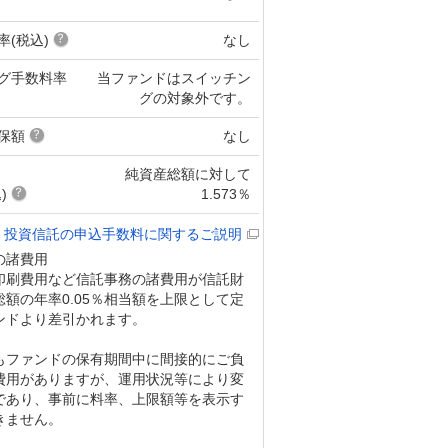
率(税込)
なし
グ手数料率
当ファンドはスイッチン
グの対象外です。
保額
なし
純資産総額に対して
)
1.573％
投資信託の申込手数料に関するご説明
の諸費用
印刷費用など信託事務の諸費用が信託財
額の年率0.05％相当額を上限として定
ンドより差引かれます。
もファンドの保有期間中に間接的にご負
費用がありますが、運用状況等により変
であり、事前に料率、上限額等を表示す
きません。