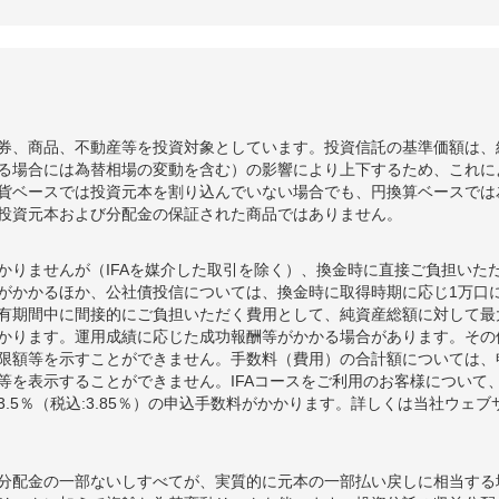
券、商品、不動産等を投資対象としています。投資信託の基準価額は、
る場合には為替相場の変動を含む）の影響により上下するため、これに
貨ベースでは投資元本を割り込んでいない場合でも、円換算ベースでは
投資元本および分配金の保証された商品ではありません。
かりませんが（IFAを媒介した取引を除く）、換金時に直接ご負担いた
額がかかるほか、公社債投信については、換金時に取得時期に応じ1万口に
期間中に間接的にご負担いただく費用として、純資産総額に対して最大年率
かります。運用成績に応じた成功報酬等がかかる場合があります。その
限額等を示すことができません。手数料（費用）の合計額については、
等を表示することができません。IFAコースをご利用のお客様について、
.5％（税込:3.85％）の申込手数料がかかります。詳しくは当社ウェ
分配金の一部ないしすべてが、実質的に元本の一部払い戻しに相当する