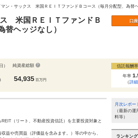
ドマン・サックス 米国ＲＥＩＴファンドＢコース（毎月分配型、為替
ス 米国ＲＥＩＴファンドＢ
口座
為替ヘッジなし）
純資産総額
6日）
信託報酬率
1
年率
54,935
)
百万円
（
詳
月次レポー
（最新の運
料等）
REIT（リート、不動産投資信託）を主要投資対象と
当収益や売買益（評価益を含みます。）等の中から、
ランキング