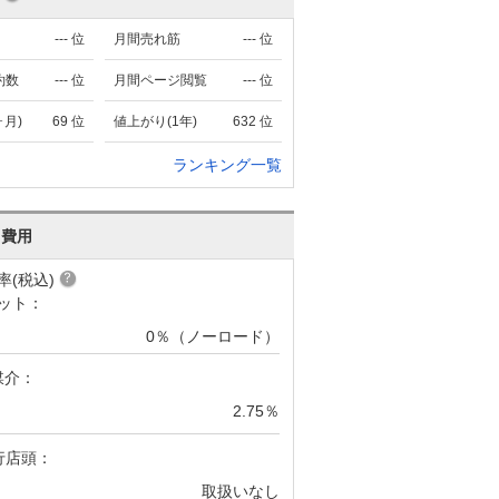
---
位
月間売れ筋
---
位
約数
---
位
月間ページ閲覧
---
位
ヶ月)
69
位
値上がり(1年)
632
位
ランキング一覧
･費用
率(税込)
ット：
0％（ノーロード）
媒介：
2.75％
行店頭：
取扱いなし