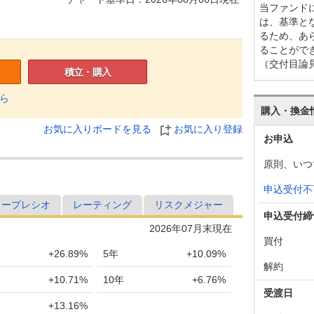
当ファンド
は、基準と
るため、あ
ることがで
（交付目論
積立・購入
ら
購入・換金
お気に入りボードを見る
お気に入り登録
お申込
原則、いつ
申込受付不
ャープレシオ
レーティング
リスクメジャー
申込受付締
2026年07月末現在
買付
+26.89%
5年
+10.09%
解約
+10.71%
10年
+6.76%
受渡日
+13.16%