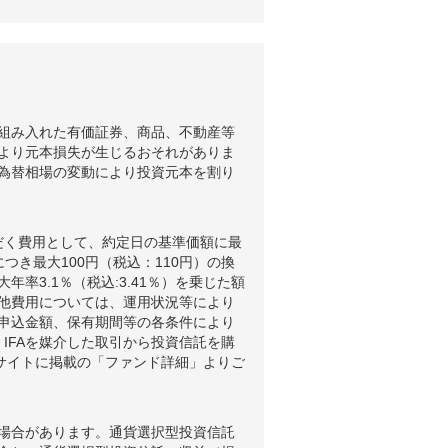
組み入れた有価証券、商品、不動産等
より元本損失が生じるおそれがありま
為替相場の変動により投資元本を割り
だく費用として、約定日の基準価額に最
つき最大100円（税込：110円）の換
3.1％（税込:3.41％）を乗じた額
他費用については、運用状況等により
申込金額、保有期間等の各条件により
IFAを媒介した取引から投資信託を購
ブサイトに掲載の「ファンド詳細」よりご
場合があります。通貨選択型投資信託