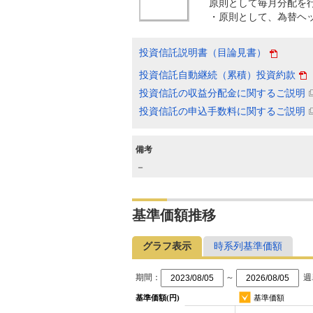
原則として毎月分配を
・原則として、為替ヘ
投資信託説明書（目論見書）
投資信託自動継続（累積）投資約款
投資信託の収益分配金に関するご説明
投資信託の申込手数料に関するご説明
備考
－
基準価額推移
グラフ表示
時系列基準価額
期間：
～
週
基準価額(円)
基準価額