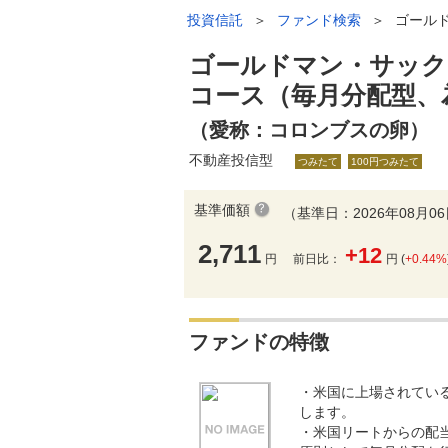
投資信託
＞
ファンド検索
＞
ゴール
ゴールドマン・サック
コース（毎月分配型、
（愛称：コロンブスの卵）
不動産投信型
つみたて
100円つみたて
基準価額
（基準日：2026年08月0
2,711
+12
円
前日比：
円 (
+0.44%
ファンドの特徴
・米国に上場されている
します。
・米国リートからの配