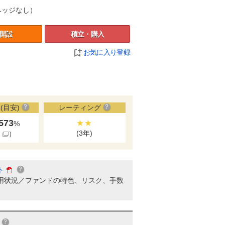
ヘッジなし）
開設
積立・購入
お気に入り登録
(目安)
レーティング
.573
★★
%
(3年)
細
）
ト
用状況／ファンドの特色、リスク、手数