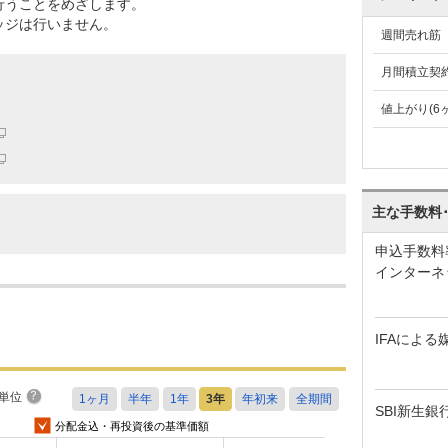
行うことをめざします。
ッジは行いません。
週間売れ筋
月間積立契
値上がり(6
主な手数料
申込手数料
インターネ
IFAによる
単位
SBI新生銀
分配金込・再投資後の基準価額