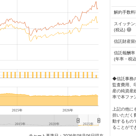
解約手数料
スイッチン
(税込)
信託財産留
信託報酬率
(年率・税込
◆信託事務
監査費用、
産の純資産総
率で本ファ
上記の他に
2025年
2026年
担いただく
動するもの
2015年
2020年
2025年
ることがで
チャート基準日：2026年08月06日現在