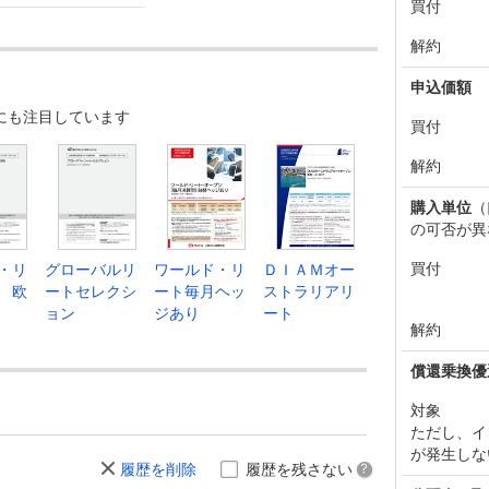
買付
解約
申込価額
にも注目しています
買付
解約
購入単位
（
の可否が異
買付
・リ
グローバルリ
ワールド・リ
ＤＩＡＭオー
 欧
ートセレクシ
ート毎月ヘッ
ストラリアリ
ョン
ジあり
ート
解約
償還乗換優
対象
ただし、イ
が発生しな
履歴を削除
履歴を残さない