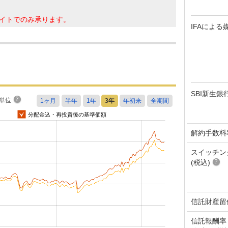
イトでのみ承ります。
IFAによる
SBI新生銀
単位
分配金込・再投資後の基準価額
解約手数料
スイッチン
(税込)
信託財産留
信託報酬率