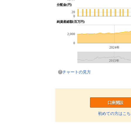
分配金(円)
20
0
純資産総額(百万円)
2,000
0
2024年
2015年
チャートの見方
口座開設
初めての方はこち