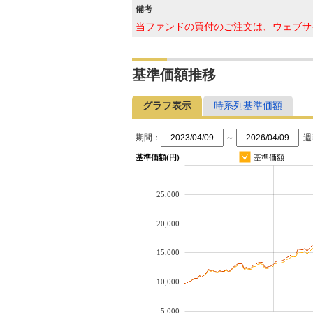
備考
当ファンドの買付のご注文は、ウェブサ
基準価額推移
グラフ表示
時系列基準価額
期間：
～
週
基準価額(円)
基準価額
25,000
20,000
15,000
10,000
5,000