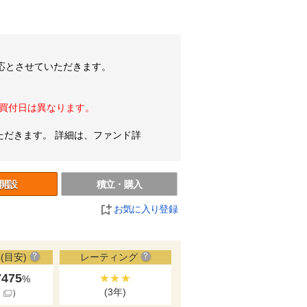
対応とさせていただきます。
の買付日は異なります。
ただきます。 詳細は、ファンド詳
開設
積立・購入
お気に入り登録
(目安)
レーティング
7475
★★★
%
(3年)
細
）