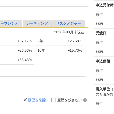
申込受付締
買付
解約
ャープレシオ
レーティング
リスクメジャー
2026年03月末現在
受渡日
+57.17%
5年
+25.68%
買付
+26.53%
10年
+15.73%
解約
+36.43%
申込価額
買付
解約
購入単位
（
の可否が異
履歴を削除
履歴を残さない
買付