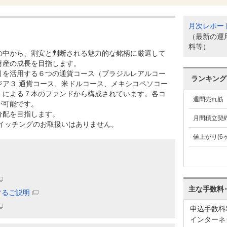
月次レポー
（最新の運
料等）
の中から、割安と判断される魅力的な銘柄に厳選して
財産の成長を目指します。
引を活用する６つの通貨コース（ブラジルレアルコー
ランキング
ジア３ 通貨コース、米ドルコース、メキシコペソコー
）による７本のファンドから構成されています。各コ
週間売れ筋
が可能です。
分配を目指します。
月間積立契
スイッチングのお取扱いはありません。
値上がり(6
主な手数料
するご説明
申込手数料
インターネ