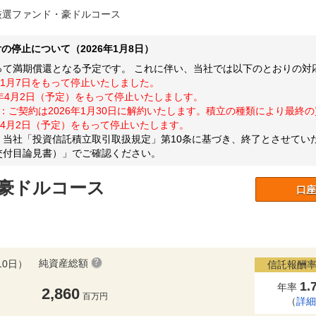
厳選ファンド・豪ドルコース
停止について（2026年1月8日）
をもって満期償還となる予定です。 これに伴い、当社では以下のとおりの
年1月7日をもって停止いたしました。
6年4月2日（予定）をもって停止いたしましす。
：ご契約は2026年1月30日に解約いたします。積立の種類により最終
4月2日（予定）をもって停止いたします。
当社「投資信託積立取引取扱規定」第10条に基づき、終了とさせてい
交付目論見書）」でご確認ください。
豪ドルコース
口座
純資産総額
10日）
信託報酬率
1.
年率
2,860
百万円
（
詳