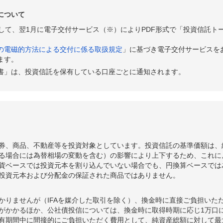
について
として、翌1月に電子交付サービス（※）によりPDF形式で「投資信託ト
の電磁的方法による交付に係る取扱規定
」に基づき電子交付サービスを
ます。
書」は、投資信託を保有している口座ごとに通知されます。
券、商品、不動産等を投資対象としています。投資信託の基準価額は、
る場合には為替相場の変動を含む）の影響により上下するため、これに
貨ベースでは投資元本を割り込んでいない場合でも、円換算ベースでは
投資元本および分配金の保証された商品ではありません。
かりませんが（IFAを媒介した取引を除く）、換金時に直接ご負担いた
額がかかるほか、公社債投信については、換金時に取得時期に応じ1万口に
期間中に間接的にご負担いただく費用として、純資産総額に対して最大年率