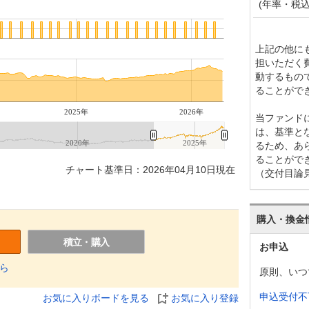
(年率・税込
上記の他に
担いただく
動するもの
ることがで
2025年
2026年
当ファンド
は、基準と
2020年
2025年
るため、あ
ることがで
チャート基準日：2026年04月10日現在
（交付目論
購入・換金
積立・購入
お申込
ら
原則、いつ
申込受付不
お気に入りボードを見る
お気に入り登録