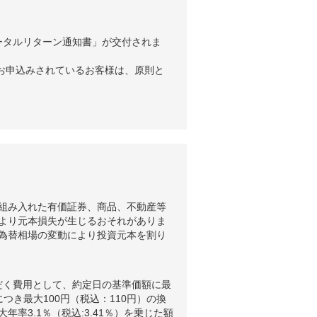
ータルリターン通知書」が交付されま
お申込みされているお客様は、原則と
組み入れた有価証券、商品、不動産等
より元本損失が生じるおそれがありま
為替相場の変動により投資元本を割り
だく費用として、約定日の基準価額に最
つき最大100円（税込：110円）の換
3.1％（税込:3.41％）を乗じた額