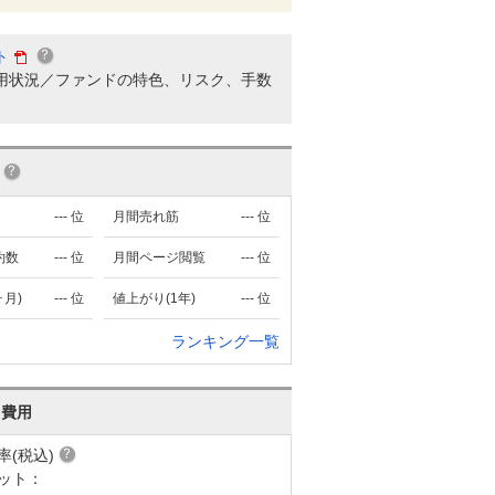
ト
用状況／ファンドの特色、リスク、手数
---
位
月間売れ筋
---
位
約数
---
位
月間ページ閲覧
---
位
ヶ月)
---
位
値上がり(1年)
---
位
ランキング一覧
･費用
率(税込)
ット：