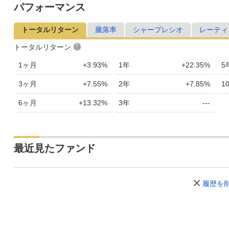
パフォーマンス
2017年10月27日
12,167
+97
+0
トータルリターン
騰落率
シャープレシオ
レーティ
2017年10月26日
12,070
+9
+0
トータルリターン
2017年10月25日
12,061
-67
-0
1ヶ月
+3.93%
1年
+22.35%
5
2017年10月24日
12,128
+81
+0
3ヶ月
+7.55%
2年
+7.85%
1
2017年10月23日
12,047
+60
+0
6ヶ月
+13.32%
3年
---
2017年10月20日
11,987
+10
+0
2017年10月19日
11,977
-2
-0
最近見たファンド
2017年10月18日
11,979
+11
+0
2017年10月17日
11,968
+7
+0
履歴を
2017年10月16日
11,961
+59
+0
2017年10月13日
11,902
+54
+0
2017年10月12日
11,848
+25
+0