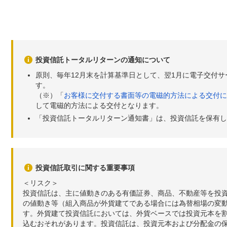
2017年09月22日
11,506
-4
-0
2017年09月21日
11,510
-3
-0
2017年09月20日
11,513
-43
-0
投資信託トータルリターンの通知について
2017年09月19日
11,556
+139
+1
原則、毎年12月末を計算基準日として、翌1月に電子交付
す。
2017年09月15日
11,417
+8
+0
（※）「
お客様に交付する書面等の電磁的方法による交付に
して電磁的方法による交付となります。
2017年09月14日
11,409
-15
-0
「投資信託トータルリターン通知書」は、投資信託を保有し
2017年09月13日
11,424
+54
+0
2017年09月12日
11,370
+71
+0
2017年09月11日
11,299
+100
+0
投資信託取引に関する重要事項
2017年09月08日
11,199
-27
-0
＜リスク＞
投資信託は、主に値動きのある有価証券、商品、不動産等を投
2017年09月07日
11,226
+46
+0
の値動き等（組入商品が外貨建てである場合には為替相場の変
す。外貨建て投資信託においては、外貨ベースでは投資元本を
2017年09月06日
11,180
+18
+0
込むおそれがあります。投資信託は、投資元本および分配金の