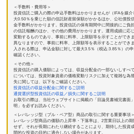
2017年09月05日
11,162
-94
-0
＜手数料・費用等＞
投資信託ご購入の際の申込手数料はかかりませんが（IFAを媒
2017年09月04日
11,256
-119
-1
大0.50％を乗じた額の信託財産留保額がかかるほか、公社債投
金手数料がかかります。投資信託の保有期間中に間接的にご負担い
2017年09月01日
11,375
+18
+0
の信託報酬のほか、その他の費用がかかります。運用成績に応
変動するものであり、事前に料率、上限額等を示すことができ
2017年08月31日
11,357
+45
+0
異なりますので、事前に料率、上限額等を表示することができませ
入される際は、申込金額に対して最大3.5％（税込:3.85％
2017年08月30日
11,312
+71
+0
確認ください。
2017年08月29日
11,241
-9
-0
＜その他＞
投資信託の購入価額によっては、収益分配金の一部ないしすべ
2017年08月28日
11,250
+49
+0
については、投資対象資産の価格変動リスクに加えて複雑な為
失に関しては、以下をご確認ください。
2017年08月25日
11,201
+15
+0
投資信託の収益分配金に関するご説明
通貨選択型投資信託の収益／損失に関するご説明
お取引の際は、当社ウェブサイトに掲載の「目論見書補完書面
明」を必ずお読みください。
＜レバレッジ型（ブル・ベア型）商品の取引に関する重要事項
レバレッジ型商品の価額の上昇率・下落率は、2営業日以上の
せず、それが長期にわたり継続することにより、期待した投資成
間的な投資の目的に適合しない場合があります。