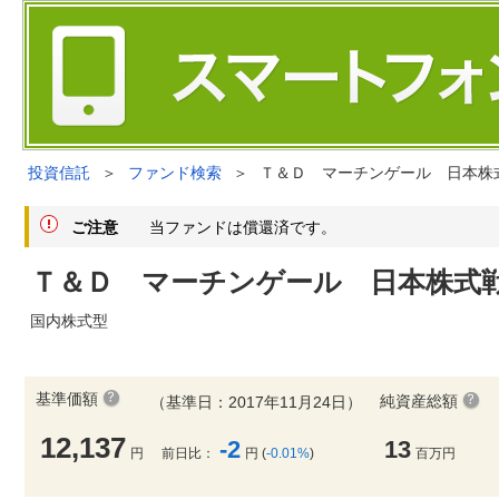
投資信託
＞
ファンド検索
＞
Ｔ＆Ｄ マーチンゲール 日本株
ご注意
当ファンドは償還済です。
Ｔ＆Ｄ マーチンゲール 日本株式
国内株式型
基準価額
純資産総額
（基準日：2017年11月24日）
12,137
-2
13
円
前日比：
円 (
-0.01%
)
百万円