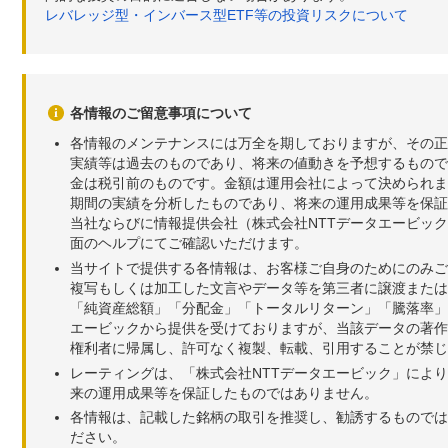
レバレッジ型・インバース型ETF等の投資リスクについて
各情報のご留意事項について
各情報のメンテナンスには万全を期しておりますが、その正
実績等は過去のものであり、将来の値動きを予想するもので
金は税引前のものです。金額は運用会社によって決められま
期間の実績を分析したものであり、将来の運用成果等を保証
当社ならびに情報提供会社（株式会社NTTデータエービッ
面のヘルプにてご確認いただけます。
当サイトで提供する各情報は、お客様ご自身のためにのみご
複写もしくは加工した文言やデータ等を第三者に譲渡または
「純資産総額」「分配金」「トータルリターン」「騰落率」
エービックから提供を受けておりますが、当該データの著作
権利者に帰属し、許可なく複製、転載、引用することが禁じ
レーティングは、「株式会社NTTデータエービック」によ
来の運用成果等を保証したものではありません。
各情報は、記載した銘柄の取引を推奨し、勧誘するものでは
ださい。