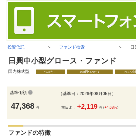
投資信託
＞
ファンド検索
＞
日
日興中小型グロース・ファンド
国内株式型
つみたて
100円つみたて
NISA
基準価額
（基準日：2026年08月05日）
47,368
+2,119
円
前日比：
円 (
+4.68%
)
ファンドの特徴