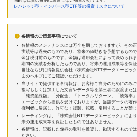
レバレッジ型・インバース型ETF等の投資リスクについて
各情報のご留意事項について
各情報のメンテナンスには万全を期しておりますが、その正
実績等は過去のものであり、将来の値動きを予想するもので
金は税引前のものです。金額は運用会社によって決められま
期間の実績を分析したものであり、将来の運用成果等を保証
当社ならびに情報提供会社（株式会社NTTデータエービッ
面のヘルプにてご確認いただけます。
当サイトで提供する各情報は、お客様ご自身のためにのみご
複写もしくは加工した文言やデータ等を第三者に譲渡または
「純資産総額」「分配金」「トータルリターン」「騰落率」
エービックから提供を受けておりますが、当該データの著作
権利者に帰属し、許可なく複製、転載、引用することが禁じ
レーティングは、「株式会社NTTデータエービック」によ
来の運用成果等を保証したものではありません。
各情報は、記載した銘柄の取引を推奨し、勧誘するものでは
ださい。