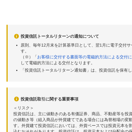
投資信託トータルリターンの通知について
原則、毎年12月末を計算基準日として、翌1月に電子交付
す。
（※）「
お客様に交付する書面等の電磁的方法による交付に
して電磁的方法による交付となります。
「投資信託トータルリターン通知書」は、投資信託を保有し
投資信託取引に関する重要事項
＜リスク＞
投資信託は、主に値動きのある有価証券、商品、不動産等を投
の値動き等（組入商品が外貨建てである場合には為替相場の変
す。外貨建て投資信託においては、外貨ベースでは投資元本を
込むおそれがあります。投資信託は、投資元本および分配金の