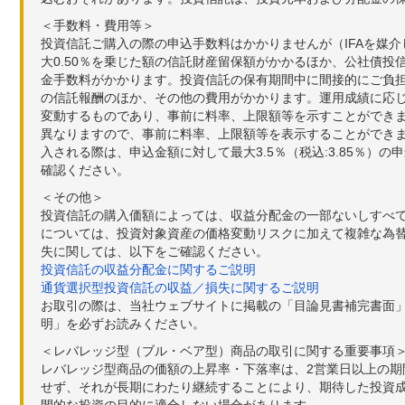
＜手数料・費用等＞
投資信託ご購入の際の申込手数料はかかりませんが（IFAを媒
大0.50％を乗じた額の信託財産留保額がかかるほか、公社債投
金手数料がかかります。投資信託の保有期間中に間接的にご負担い
の信託報酬のほか、その他の費用がかかります。運用成績に応
変動するものであり、事前に料率、上限額等を示すことができ
異なりますので、事前に料率、上限額等を表示することができませ
入される際は、申込金額に対して最大3.5％（税込:3.85％
確認ください。
＜その他＞
投資信託の購入価額によっては、収益分配金の一部ないしすべ
については、投資対象資産の価格変動リスクに加えて複雑な為
失に関しては、以下をご確認ください。
投資信託の収益分配金に関するご説明
通貨選択型投資信託の収益／損失に関するご説明
お取引の際は、当社ウェブサイトに掲載の「目論見書補完書面
明」を必ずお読みください。
＜レバレッジ型（ブル・ベア型）商品の取引に関する重要事項
レバレッジ型商品の価額の上昇率・下落率は、2営業日以上の
せず、それが長期にわたり継続することにより、期待した投資成
間的な投資の目的に適合しない場合があります。