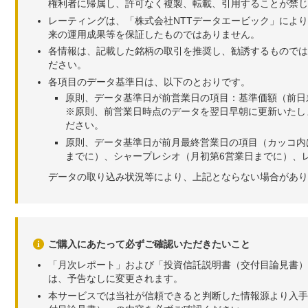
権利者に帰属し、許可なく複製、転載、引用することが禁じ
レーティングは、「株式会社NTTデータエービック」によ
来の運用成果等を保証したものではありません。
各情報は、記載した銘柄の取引を推奨し、勧誘するものでは
ださい。
各項目のデータ基準日は、以下のとおりです。
原則、データ基準日が前営業日の項目：基準価額（前日
※原則、前営業日時点のデータを翌日早朝に更新いたし
ださい。
原則、データ基準日が前月最終営業日の項目（カッコ内
までに）、シャープレシオ（月初第6営業日までに）、レ
データの取り込み状況等により、上記とならない場合があり
ご購入にあたって必ずご確認いただきたいこと
「月次レポート」および「投資信託説明書（交付目論見書）
は、予告なしに変更されます。
本サービスでは当社が信頼できると判断した情報源より入手