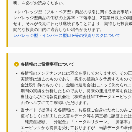
明」を必ずお読みください。
＜レバレッジ型（ブル・ベア型）商品の取引に関する重要事項
レバレッジ型商品の価額の上昇率・下落率は、2営業日以上の
せず、それが長期にわたり継続することにより、期待した投資成
間的な投資の目的に適合しない場合があります。
レバレッジ型・インバース型ETF等の投資リスクについて
各情報のご留意事項について
各情報のメンテナンスには万全を期しておりますが、その正
実績等は過去のものであり、将来の値動きを予想するもので
金は税引前のものです。金額は運用会社によって決められま
期間の実績を分析したものであり、将来の運用成果等を保証
当社ならびに情報提供会社（株式会社NTTデータエービッ
面のヘルプにてご確認いただけます。
当サイトで提供する各情報は、お客様ご自身のためにのみご
複写もしくは加工した文言やデータ等を第三者に譲渡または
「純資産総額」「分配金」「トータルリターン」「騰落率」
エービックから提供を受けておりますが、当該データの著作