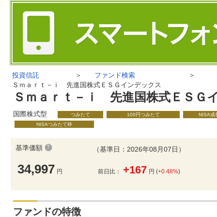
投資信託
＞
ファンド検索
＞
Ｓｍａｒｔ－ｉ 先進国株式ＥＳＧインデックス
Ｓｍａｒｔ－ｉ 先進国株式ＥＳＧ
国際株式型
つみたて
100円つみたて
NISA
NISAつみたて枠
基準価額
（基準日：2026年08月07日）
34,997
+167
円
前日比：
円 (
+0.48%
)
ファンドの特徴