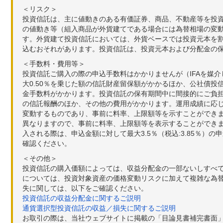
＜リスク＞
投資信託は、主に値動きのある有価証券、商品、不動産等を投
の値動き等（組入商品が外貨建てである場合には為替相場の変
す。外貨建て投資信託においては、外貨ベースでは投資元本を
込むおそれがあります。投資信託は、投資元本および分配金の
＜手数料・費用等＞
投資信託ご購入の際の申込手数料はかかりませんが（IFAを媒
大0.50％を乗じた額の信託財産留保額がかかるほか、公社債投
金手数料がかかります。投資信託の保有期間中に間接的にご負担い
の信託報酬のほか、その他の費用がかかります。運用成績に応
変動するものであり、事前に料率、上限額等を示すことができ
異なりますので、事前に料率、上限額等を表示することができませ
入される際は、申込金額に対して最大3.5％（税込:3.85％
確認ください。
＜その他＞
投資信託の購入価額によっては、収益分配金の一部ないしすべ
については、投資対象資産の価格変動リスクに加えて複雑な為
失に関しては、以下をご確認ください。
投資信託の収益分配金に関するご説明
通貨選択型投資信託の収益／損失に関するご説明
お取引の際は、当社ウェブサイトに掲載の「目論見書補完書面