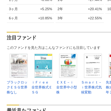
3ヶ月
+5.25%
2年
+20.41%
1
6ヶ月
+10.85%
3年
+22.55%
注目ファンド
このファンドを見た方はこんなファンドにも注目しています
ブラックロッ
ｉＦｒｅｅ
ＥＸＥ－ｉ
Ｓｍａｒｔ－
先
クＥＳＧ世界
全世界株式Ｅ
全世界中小型
ｉ世界株式気
株
株なし
ＳＧ
株
候変動
年
最近見たファンド