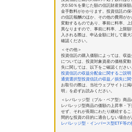
大0.50％を乗じた額の信託財産留保
金手数料がかかります。投資信託の保有
の信託報酬のほか、その他の費用がか
変動するものであり、事前に料率、上
異なりますので、事前に料率、上限額
入される際は、申込金額に対して最大3
確認ください。
＜その他＞
投資信託の購入価額によっては、収益
については、投資対象資産の価格変動
失に関しては、以下をご確認ください
投資信託の収益分配金に関するご説明
通貨選択型投資信託の収益／損失に関
お取引の際は、当社ウェブサイトに掲
明」を必ずお読みください。
＜レバレッジ型（ブル・ベア型）商品
レバレッジ型商品の価額の上昇率・下
せず、それが長期にわたり継続するこ
間的な投資の目的に適合しない場合が
レバレッジ型・インバース型ETF等