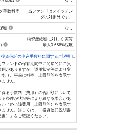
グ手数料率
当ファンドはスイッチン
グの対象外です。
保額
なし
純資産総額に対して 実質
)
最大0.688%程度
投資信託の申込手数料に関するご説明
もファンドの保有期間中に間接的にご負
費用がありますが、運用状況等により変
であり、事前に料率、上限額等を表示す
きません。
に係る手数料（費用）の合計額について
なる条件が状況等により異なる場合があ
らかじめ当該費用（上限額等）を表示す
きません。詳しくは、「投資信託説明書
見書）」をご確認ください。