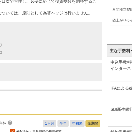
を日次で管理し、必要に応じて投資割合を調整するこ
月間積立契
については、原則として為替ヘッジは行いません。
値上がり(6
主な手数料
申込手数料
インターネ
IFAによる
SBI新生銀
単位
解約手数料
分配金込・再投資後の基準価額