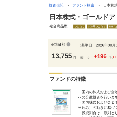
投資信託
＞
ファンド検索
＞
日本株
日本株式・ゴールドア
複合商品型
つみたて
100円つみたて
NIS
基準価額
（基準日：2026年08月
13,755
+196
円
前日比：
円 (
+1
ファンドの特徴
・国内の株式および金
への分散投資を行いま
・国内株式および金Ｅ
当込み）の動きに基づ
・投資割合は、原則と