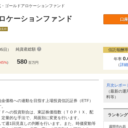
式・ゴールドアロケーションファンド
ロケーションファンド
口座
A成長枠
純資産総額
05日）
信託報酬率
0
年率
580
.45%
)
百万円
（
詳
月次レポー
（最新の運
料等）
地金価格への連動を目指す上場投資信託証券（ETF）
す。
ＴＦへの投資割合は、東証株価指数（ＴＯＰＩＸ、配
ランキング
く定量的な手法で、局面別に変更を行います。
して週1回見直しの判断を行います。また、時価変動等
週間売れ筋