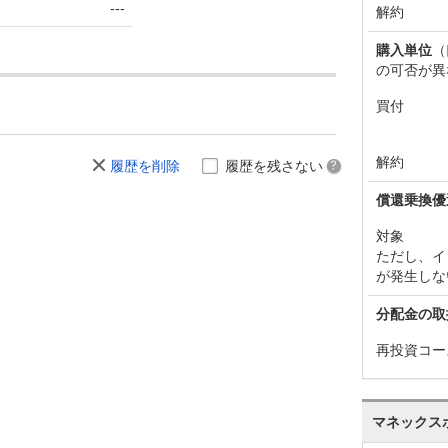
---
解約
購入単位
（
の可否が異
買付
解約
履歴を削除
履歴を残さない
償還乗換優
対象
ただし、イ
が発生しな
分配金の取
再投資コー
マネックス