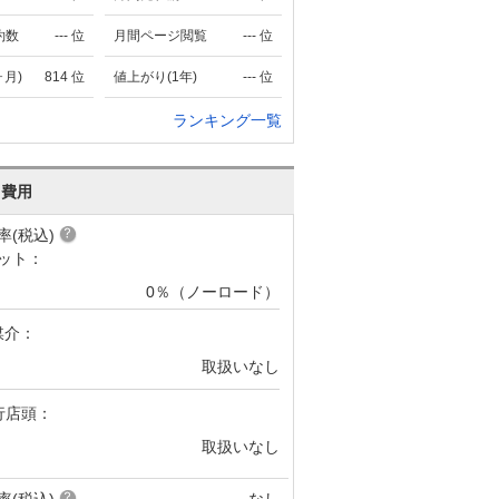
約数
---
位
月間ページ閲覧
---
位
ヶ月)
814
位
値上がり(1年)
---
位
ランキング一覧
･費用
率(税込)
ット：
0％（ノーロード）
媒介：
取扱いなし
行店頭：
取扱いなし
率(税込)
なし