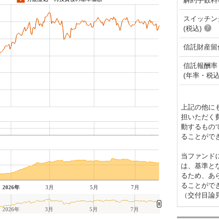
スイッチン
(税込)
信託財産留
信託報酬率
(年率・税込
上記の他に
担いただく
動するもの
ることがで
当ファンド
は、基準と
るため、あ
ることがで
2026年
3月
5月
7月
（交付目論
2026年
3月
5月
7月