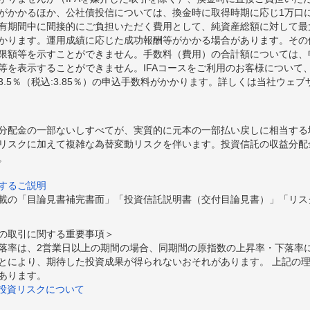
額がかかるほか、公社債投信については、換金時に取得時期に応じ1万口に
期間中に間接的にご負担いただく費用として、純資産総額に対して最大年率
かります。運用成績に応じた成功報酬等がかかる場合があります。その
限額等を示すことができません。手数料（費用）の合計額については、
等を表示することができません。IFAコースをご利用のお客様について、
.5％（税込:3.85％）の申込手数料がかかります。詳しくは当社ウェ
分配金の一部ないしすべてが、実質的に元本の一部払い戻しに相当する
リスクに加えて複雑な為替変動リスクを伴います。投資信託の収益分配
。
するご説明
載の「目論見書補完書面」「投資信託説明書（交付目論見書）」「リス
の取引に関する重要事項＞
落率は、2営業日以上の期間の場合、同期間の原指数の上昇率・下落率
とにより、期待した投資成果が得られないおそれがあります。 上記の
あります。
の投資リスクについて