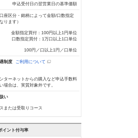
申込受付日の翌営業日の基準価額
口座区分・銘柄によって金額/口数指定
なります）
金額指定買付：100円以上1円単位
口数指定買付：1万口以上1口単位
100円／口以上1円／口単位
遇制度
ご利用について
ンターネットからの購入など申込手数料
い場合は、実質対象外です。
扱い
スまたは受取りコース
ポイント付与率