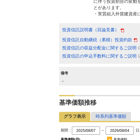
に伴う投資割合の変動
とがあります。
・実質組入外貨建資産
投資信託説明書（目論見書）
投資信託自動継続（累積）投資約款
投資信託の収益分配金に関するご説明
投資信託の申込手数料に関するご説明
備考
－
基準価額推移
グラフ表示
時系列基準価額
期間：
～
日
基準価額(円)
基準価額