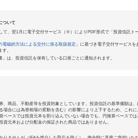
について
として、翌1月に電子交付サービス（※）によりPDF形式で「投資信託ト
の電磁的方法による交付に係る取扱規定
」に基づき電子交付サービスを
ます。
書」は、投資信託を保有している口座ごとに通知されます。
券、商品、不動産等を投資対象としています。投資信託の基準価額は、
る場合には為替相場の変動を含む）の影響により上下するため、これに
貨ベースでは投資元本を割り込んでいない場合でも、円換算ベースでは
投資元本および分配金の保証された商品ではありません。
かりませんが（IFAを媒介した取引を除く）、換金時に直接ご負担いた