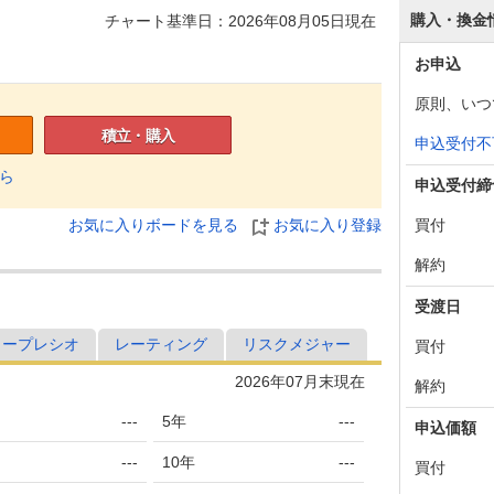
購入・換金
チャート基準日：2026年08月05日現在
お申込
原則、いつ
積立・購入
申込受付不
ら
申込受付締
買付
お気に入りボードを見る
お気に入り登録
解約
受渡日
ャープレシオ
レーティング
リスクメジャー
買付
2026年07月末現在
解約
---
5年
---
申込価額
---
10年
---
買付