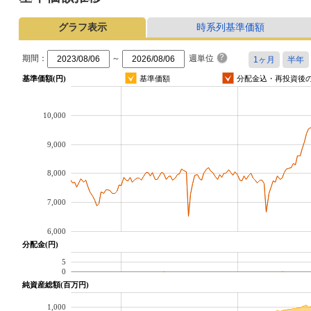
グラフ表示
時系列基準価額
期間：
～
週単位
基準価額(円)
基準価額
分配金込・再投資後
10,000
9,000
8,000
7,000
6,000
分配金(円)
5
0
純資産総額(百万円)
1,000