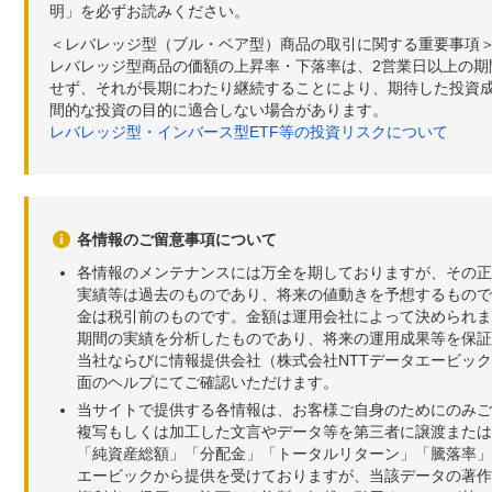
明」を必ずお読みください。
＜レバレッジ型（ブル・ベア型）商品の取引に関する重要事項
レバレッジ型商品の価額の上昇率・下落率は、2営業日以上の
せず、それが長期にわたり継続することにより、期待した投資成
間的な投資の目的に適合しない場合があります。
レバレッジ型・インバース型ETF等の投資リスクについて
各情報のご留意事項について
各情報のメンテナンスには万全を期しておりますが、その正
実績等は過去のものであり、将来の値動きを予想するもので
金は税引前のものです。金額は運用会社によって決められま
期間の実績を分析したものであり、将来の運用成果等を保証
当社ならびに情報提供会社（株式会社NTTデータエービッ
面のヘルプにてご確認いただけます。
当サイトで提供する各情報は、お客様ご自身のためにのみご
複写もしくは加工した文言やデータ等を第三者に譲渡または
「純資産総額」「分配金」「トータルリターン」「騰落率」
エービックから提供を受けておりますが、当該データの著作