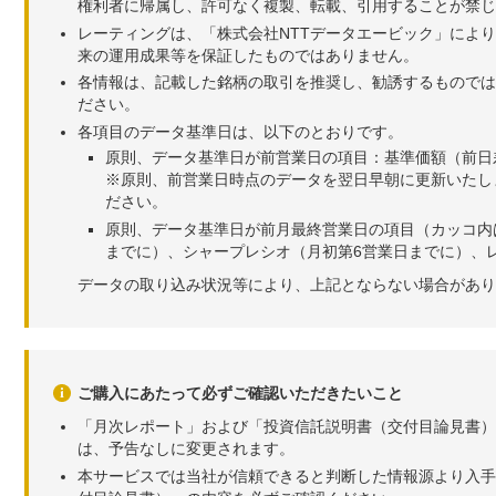
権利者に帰属し、許可なく複製、転載、引用することが禁じ
レーティングは、「株式会社NTTデータエービック」によ
来の運用成果等を保証したものではありません。
各情報は、記載した銘柄の取引を推奨し、勧誘するものでは
ださい。
各項目のデータ基準日は、以下のとおりです。
原則、データ基準日が前営業日の項目：基準価額（前日
※原則、前営業日時点のデータを翌日早朝に更新いたし
ださい。
原則、データ基準日が前月最終営業日の項目（カッコ内
までに）、シャープレシオ（月初第6営業日までに）、レ
データの取り込み状況等により、上記とならない場合があり
ご購入にあたって必ずご確認いただきたいこと
「月次レポート」および「投資信託説明書（交付目論見書）
は、予告なしに変更されます。
本サービスでは当社が信頼できると判断した情報源より入手