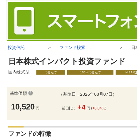
投資信託
＞
ファンド検索
＞
日
日本株式インパクト投資ファンド
国内株式型
つみたて
100円つみたて
NISA
基準価額
（基準日：2026年08月07日）
10,520
+4
円
前日比：
円 (
+0.04%
)
ファンドの特徴