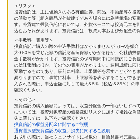
＜リスク＞
投資信託は、主に値動きのある有価証券、商品、不動産等を投
の値動き等（組入商品が外貨建てである場合には為替相場の変
す。外貨建て投資信託においては、外貨ベースでは投資元本を
込むおそれがあります。投資信託は、投資元本および分配金の
＜手数料・費用等＞
投資信託ご購入の際の申込手数料はかかりませんが（IFAを媒
大0.50％を乗じた額の信託財産留保額がかかるほか、公社債投
金手数料がかかります。投資信託の保有期間中に間接的にご負担い
の信託報酬のほか、その他の費用がかかります。運用成績に応
変動するものであり、事前に料率、上限額等を示すことができ
異なりますので、事前に料率、上限額等を表示することができませ
入される際は、申込金額に対して最大3.5％（税込:3.85％
確認ください。
＜その他＞
投資信託の購入価額によっては、収益分配金の一部ないしすべ
については、投資対象資産の価格変動リスクに加えて複雑な為
失に関しては、以下をご確認ください。
投資信託の収益分配金に関するご説明
通貨選択型投資信託の収益／損失に関するご説明
お取引の際は、当社ウェブサイトに掲載の「目論見書補完書面