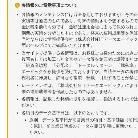
各情報のご留意事項について
各情報のメンテナンスには万全を期しておりますが、その正
実績等は過去のものであり、将来の値動きを予想するもので
金は税引前のものです。金額は運用会社によって決められま
期間の実績を分析したものであり、将来の運用成果等を保証
当社ならびに情報提供会社（株式会社NTTデータエービッ
面のヘルプにてご確認いただけます。
当サイトで提供する各情報は、お客様ご自身のためにのみご
複写もしくは加工した文言やデータ等を第三者に譲渡または
「純資産総額」「分配金」「トータルリターン」「騰落率」
エービックから提供を受けておりますが、当該データの著作
権利者に帰属し、許可なく複製、転載、引用することが禁じ
レーティングは、「株式会社NTTデータエービック」によ
来の運用成果等を保証したものではありません。
各情報は、記載した銘柄の取引を推奨し、勧誘するものでは
ださい。
各項目のデータ基準日は、以下のとおりです。
原則、データ基準日が前営業日の項目：基準価額（前日
※原則、前営業日時点のデータを翌日早朝に更新いたし
ださい。