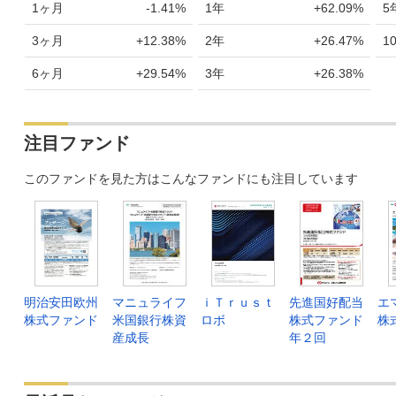
1ヶ月
-1.41%
1年
+62.09%
5
3ヶ月
+12.38%
2年
+26.47%
1
6ヶ月
+29.54%
3年
+26.38%
注目ファンド
このファンドを見た方はこんなファンドにも注目しています
明治安田欧州
マニュライフ
ｉＴｒｕｓｔ
先進国好配当
エ
株式ファンド
米国銀行株資
ロボ
株式ファンド
株
産成長
年２回