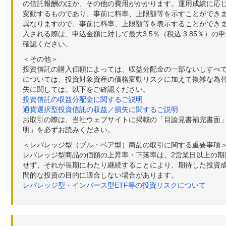
の信託報酬のほか、その他の費用がかかります。運用成績に応
変動するものであり、事前に料率、上限額等を示すことができ
異なりますので、事前に料率、上限額等を表示することができませ
入される際は、申込金額に対して最大3.5％（税込:3.85％
確認ください。
＜その他＞
投資信託の購入価額によっては、収益分配金の一部ないしすべ
については、投資対象資産の価格変動リスクに加えて複雑な為
失に関しては、以下をご確認ください。
投資信託の収益分配金に関するご説明
通貨選択型投資信託の収益／損失に関するご説明
お取引の際は、当社ウェブサイトに掲載の「目論見書補完書面
明」を必ずお読みください。
＜レバレッジ型（ブル・ベア型）商品の取引に関する重要事項
レバレッジ型商品の価額の上昇率・下落率は、2営業日以上の
せず、それが長期にわたり継続することにより、期待した投資成
間的な投資の目的に適合しない場合があります。
レバレッジ型・インバース型ETF等の投資リスクについて