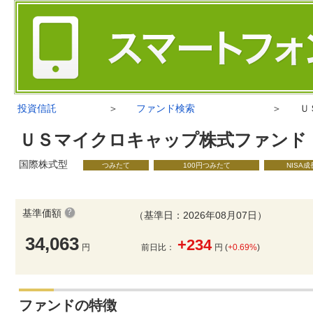
投資信託
＞
ファンド検索
＞
Ｕ
ＵＳマイクロキャップ株式ファンド
国際株式型
つみたて
100円つみたて
NISA
基準価額
（基準日：2026年08月07日）
34,063
+234
円
前日比：
円 (
+0.69%
)
ファンドの特徴