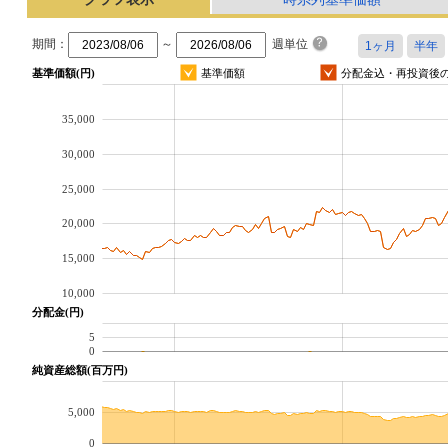
期間：
～
週単位
基準価額(円)
基準価額
分配金込・再投資後
35,000
30,000
25,000
20,000
15,000
10,000
分配金(円)
5
0
純資産総額(百万円)
5,000
0