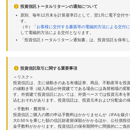
投資信託トータルリターンの通知について
原則、毎年12月末を計算基準日として、翌1月に電子交付
す。
（※）「
お客様に交付する書面等の電磁的方法による交付に
して電磁的方法による交付となります。
「投資信託トータルリターン通知書」は、投資信託を保有し
投資信託取引に関する重要事項
＜リスク＞
投資信託は、主に値動きのある有価証券、商品、不動産等を投
の値動き等（組入商品が外貨建てである場合には為替相場の変
す。外貨建て投資信託においては、外貨ベースでは投資元本を
込むおそれがあります。投資信託は、投資元本および分配金の
＜手数料・費用等＞
投資信託ご購入の際の申込手数料はかかりませんが（IFAを媒
大0.50％を乗じた額の信託財産留保額がかかるほか、公社債投
金手数料がかかります。投資信託の保有期間中に間接的にご負担い