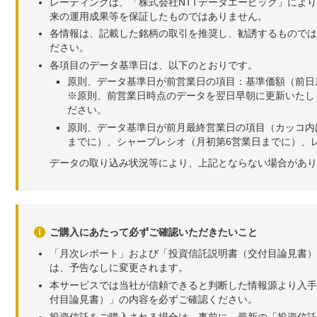
レーティングは、「株式会社NTTデータエービック」によ
来の運用成果等を保証したものではありません。
各情報は、記載した銘柄の取引を推奨し、勧誘するものでは
ださい。
各項目のデータ基準日は、以下のとおりです。
原則、データ基準日が前営業日の項目：基準価額（前日
※原則、前営業日時点のデータを翌日早朝に更新いたし
ださい。
原則、データ基準日が前月最終営業日の項目（カッコ内
までに）、シャープレシオ（月初第6営業日までに）、レ
データの取り込み状況等により、上記とならない場合があり
ご購入にあたって必ずご確認いただきたいこと
「月次レポート」および「投資信託説明書（交付目論見書）
は、予告なしに変更されます。
本サービスでは当社が信頼できると判断した情報源より入手
付目論見書）」の内容を必ずご確認ください。
投資信託をご購入される場合は、事前に、最新の「投資信託