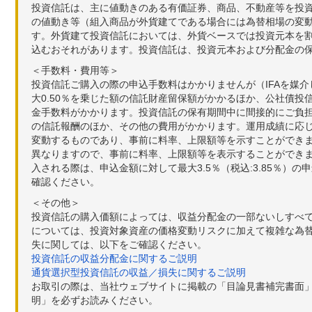
投資信託は、主に値動きのある有価証券、商品、不動産等を投
の値動き等（組入商品が外貨建てである場合には為替相場の変
す。外貨建て投資信託においては、外貨ベースでは投資元本を
込むおそれがあります。投資信託は、投資元本および分配金の
＜手数料・費用等＞
投資信託ご購入の際の申込手数料はかかりませんが（IFAを媒
大0.50％を乗じた額の信託財産留保額がかかるほか、公社債投
金手数料がかかります。投資信託の保有期間中に間接的にご負担い
の信託報酬のほか、その他の費用がかかります。運用成績に応
変動するものであり、事前に料率、上限額等を示すことができ
異なりますので、事前に料率、上限額等を表示することができませ
入される際は、申込金額に対して最大3.5％（税込:3.85％
確認ください。
＜その他＞
投資信託の購入価額によっては、収益分配金の一部ないしすべ
については、投資対象資産の価格変動リスクに加えて複雑な為
失に関しては、以下をご確認ください。
投資信託の収益分配金に関するご説明
通貨選択型投資信託の収益／損失に関するご説明
お取引の際は、当社ウェブサイトに掲載の「目論見書補完書面
明」を必ずお読みください。