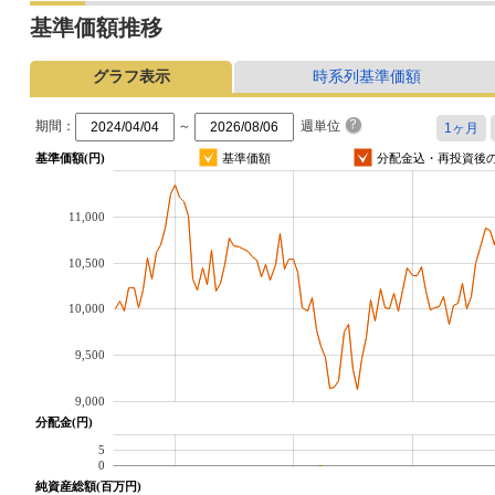
基準価額推移
グラフ表示
時系列基準価額
期間：
～
週単位
基準価額(円)
基準価額
分配金込・再投資後
11,000
10,500
10,000
9,500
9,000
分配金(円)
5
0
純資産総額(百万円)