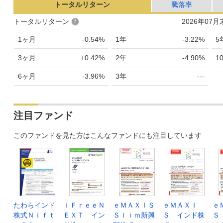
トータルリターン
騰落率
トータルリターン
2026年07
1ヶ月
-0.54%
1年
-3.22%
5
3ヶ月
+0.42%
2年
-4.90%
1
6ヶ月
-3.96%
3年
---
注目ファンド
このファンドを見た方はこんなファンドにも注目しています
たわらインド
ｉＦｒｅｅＮ
ｅＭＡＸＩＳ
ｅＭＡＸＩ
ｅ
株式Ｎｉｆｔ
ＥＸＴ イン
Ｓｌｉｍ新興
Ｓ インド株
Ｓ