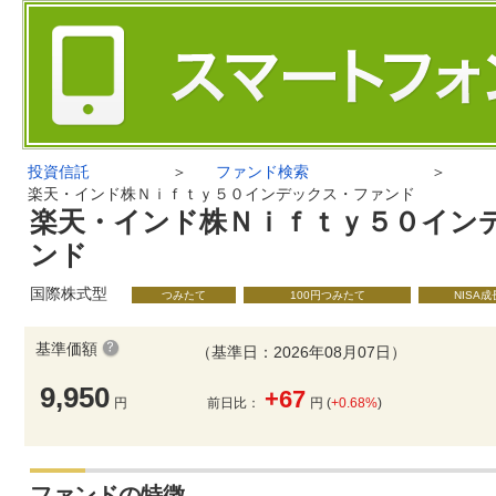
投資信託
＞
ファンド検索
＞
楽天・インド株Ｎｉｆｔｙ５０インデックス・ファンド
楽天・インド株Ｎｉｆｔｙ５０イン
ンド
国際株式型
つみたて
100円つみたて
NISA
基準価額
（基準日：2026年08月07日）
9,950
+67
円
前日比：
円 (
+0.68%
)
ファンドの特徴