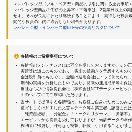
＜レバレッジ型（ブル・ベア型）商品の取引に関する重要事項
レバレッジ型商品の価額の上昇率・下落率は、2営業日以上の
せず、それが長期にわたり継続することにより、期待した投資成
間的な投資の目的に適合しない場合があります。
レバレッジ型・インバース型ETF等の投資リスクについて
各情報のご留意事項について
各情報のメンテナンスには万全を期しておりますが、その正
実績等は過去のものであり、将来の値動きを予想するもので
金は税引前のものです。金額は運用会社によって決められま
期間の実績を分析したものであり、将来の運用成果等を保証
当社ならびに情報提供会社（株式会社NTTデータエービッ
面のヘルプにてご確認いただけます。
当サイトで提供する各情報は、お客様ご自身のためにのみご
複写もしくは加工した文言やデータ等を第三者に譲渡または
「純資産総額」「分配金」「トータルリターン」「騰落率」
エービックから提供を受けておりますが、当該データの著作
権利者に帰属し、許可なく複製、転載、引用することが禁じ