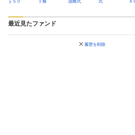
ｙ５０
ド株
国株式
式
Ａ
最近見たファンド
履歴を削除