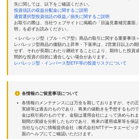
失に関しては、以下をご確認ください。
投資信託の収益分配金に関するご説明
通貨選択型投資信託の収益／損失に関するご説明
お取引の際は、当社ウェブサイトに掲載の「目論見書補完書面
明」を必ずお読みください。
＜レバレッジ型（ブル・ベア型）商品の取引に関する重要事項
レバレッジ型商品の価額の上昇率・下落率は、2営業日以上の
せず、それが長期にわたり継続することにより、期待した投資成
間的な投資の目的に適合しない場合があります。
レバレッジ型・インバース型ETF等の投資リスクについて
各情報のご留意事項について
各情報のメンテナンスには万全を期しておりますが、その正
実績等は過去のものであり、将来の値動きを予想するもので
金は税引前のものです。金額は運用会社によって決められま
期間の実績を分析したものであり、将来の運用成果等を保証
当社ならびに情報提供会社（株式会社NTTデータエービッ
面のヘルプにてご確認いただけます。