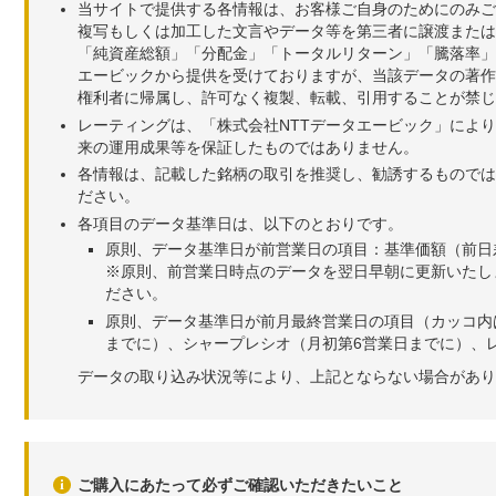
当サイトで提供する各情報は、お客様ご自身のためにのみご
複写もしくは加工した文言やデータ等を第三者に譲渡または
「純資産総額」「分配金」「トータルリターン」「騰落率」
エービックから提供を受けておりますが、当該データの著作
権利者に帰属し、許可なく複製、転載、引用することが禁じ
レーティングは、「株式会社NTTデータエービック」によ
来の運用成果等を保証したものではありません。
各情報は、記載した銘柄の取引を推奨し、勧誘するものでは
ださい。
各項目のデータ基準日は、以下のとおりです。
原則、データ基準日が前営業日の項目：基準価額（前日
※原則、前営業日時点のデータを翌日早朝に更新いたし
ださい。
原則、データ基準日が前月最終営業日の項目（カッコ内
までに）、シャープレシオ（月初第6営業日までに）、レ
データの取り込み状況等により、上記とならない場合があり
ご購入にあたって必ずご確認いただきたいこと