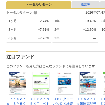
トータルリターン
騰落率
トータルリターン
2026年07
1ヶ月
+2.74%
1年
+19.45%
5
3ヶ月
+7.91%
2年
+12.90%
1
6ヶ月
+7.26%
3年
---
注目ファンド
このファンドを見た方はこんなファンドにも注目しています
Ｔｒａｃｅｒ
ｉＦｒｅｅＮ
ＵＢＳグロー
Ｔｒａｃｅｒ
ｉ
ｓ ＳＰ５０
ＥＸＴ ベト
バルＤＸ株資
ｓ米国高配当
Ｅ