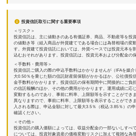
投資信託取引に関する重要事項
＜リスク＞
投資信託は、主に値動きのある有価証券、商品、不動産等を投
の値動き等（組入商品が外貨建てである場合には為替相場の変
す。外貨建て投資信託においては、外貨ベースでは投資元本を
込むおそれがあります。投資信託は、投資元本および分配金の
＜手数料・費用等＞
投資信託ご購入の際の申込手数料はかかりませんが（IFAを媒
大0.50％を乗じた額の信託財産留保額がかかるほか、公社債投
金手数料がかかります。投資信託の保有期間中に間接的にご負担い
の信託報酬のほか、その他の費用がかかります。運用成績に応
変動するものであり、事前に料率、上限額等を示すことができ
異なりますので、事前に料率、上限額等を表示することができませ
入される際は、申込金額に対して最大3.5％（税込:3.85％
確認ください。
＜その他＞
投資信託の購入価額によっては、収益分配金の一部ないしすべ
については、投資対象資産の価格変動リスクに加えて複雑な為