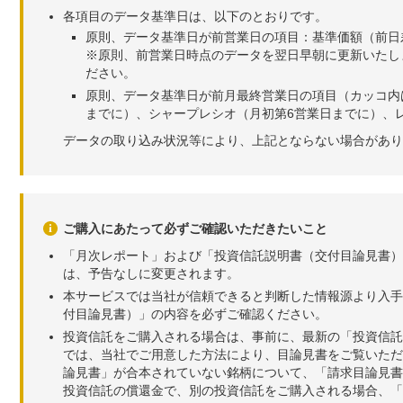
各項目のデータ基準日は、以下のとおりです。
原則、データ基準日が前営業日の項目：基準価額（前日
※原則、前営業日時点のデータを翌日早朝に更新いたし
ださい。
原則、データ基準日が前月最終営業日の項目（カッコ内
までに）、シャープレシオ（月初第6営業日までに）、レ
データの取り込み状況等により、上記とならない場合があり
ご購入にあたって必ずご確認いただきたいこと
「月次レポート」および「投資信託説明書（交付目論見書）
は、予告なしに変更されます。
本サービスでは当社が信頼できると判断した情報源より入手
付目論見書）」の内容を必ずご確認ください。
投資信託をご購入される場合は、事前に、最新の「投資信託
では、当社でご用意した方法により、目論見書をご覧いただ
論見書」が合本されていない銘柄について、「請求目論見書
投資信託の償還金で、別の投資信託をご購入される場合、「