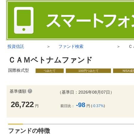
投資信託
＞
ファンド検索
＞
Ｃ
ＣＡＭベトナムファンド
国際株式型
つみたて
100円つみたて
NISA
基準価額
（基準日：2026年08月07日）
26,722
-98
円
前日比：
円 (
-0.37%
)
ファンドの特徴