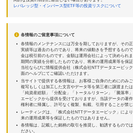
レバレッジ型・インバース型ETF等の投資リスクについて
各情報のご留意事項について
各情報のメンテナンスには万全を期しておりますが、その正
実績等は過去のものであり、将来の値動きを予想するもので
金は税引前のものです。金額は運用会社によって決められま
期間の実績を分析したものであり、将来の運用成果等を保証
当社ならびに情報提供会社（株式会社NTTデータエービッ
面のヘルプにてご確認いただけます。
当サイトで提供する各情報は、お客様ご自身のためにのみご
複写もしくは加工した文言やデータ等を第三者に譲渡または
「純資産総額」「分配金」「トータルリターン」「騰落率」
エービックから提供を受けておりますが、当該データの著作
権利者に帰属し、許可なく複製、転載、引用することが禁じ
レーティングは、「株式会社NTTデータエービック」によ
来の運用成果等を保証したものではありません。
各情報は、記載した銘柄の取引を推奨し、勧誘するものでは
ださい。