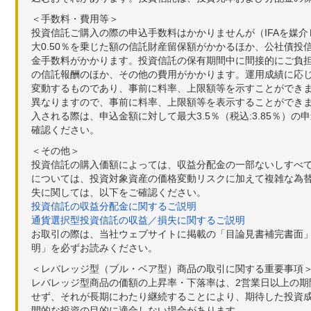
＜手数料・費用等＞
投資信託ご購入の際の申込手数料はかかりませんが（IFAを媒
大0.50％を乗じた額の信託財産留保額がかかるほか、公社債投
金手数料がかかります。投資信託の保有期間中に間接的にご負担い
の信託報酬のほか、その他の費用がかかります。運用成績に応
変動するものであり、事前に料率、上限額等を示すことができ
異なりますので、事前に料率、上限額等を表示することができませ
入される際は、申込金額に対して最大3.5％（税込:3.85％
確認ください。
＜その他＞
投資信託の購入価額によっては、収益分配金の一部ないしすべ
については、投資対象資産の価格変動リスクに加えて複雑な為
失に関しては、以下をご確認ください。
投資信託の収益分配金に関するご説明
通貨選択型投資信託の収益／損失に関するご説明
お取引の際は、当社ウェブサイトに掲載の「目論見書補完書面
明」を必ずお読みください。
＜レバレッジ型（ブル・ベア型）商品の取引に関する重要事項
レバレッジ型商品の価額の上昇率・下落率は、2営業日以上の
せず、それが長期にわたり継続することにより、期待した投資成
間的な投資の目的に適合しない場合があります。