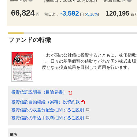
純資産総額
（基準日：2026年08月06日）
66,824
-3,592
120,195
円
前日比：
円 (
-5.10%
)
百
ファンドの特徴
・わが国の公社債に投資するとともに、株価指数
し、日々の基準価額の値動きがわが国の株式市場全
度となる投資成果を目指して運用を行います。
投資信託説明書（目論見書）
投資信託自動継続（累積）投資約款
投資信託の収益分配金に関するご説明
投資信託の申込手数料に関するご説明
備考