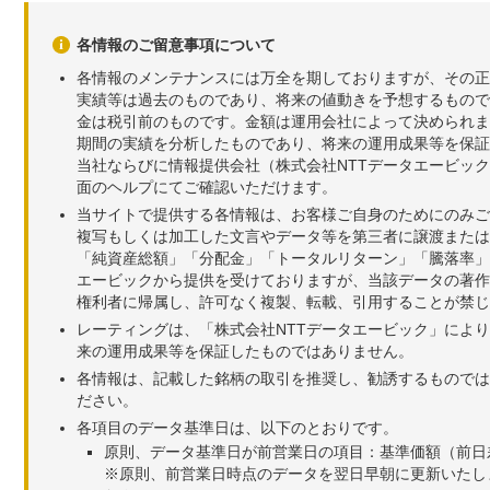
各情報のご留意事項について
各情報のメンテナンスには万全を期しておりますが、その正
実績等は過去のものであり、将来の値動きを予想するもので
金は税引前のものです。金額は運用会社によって決められま
期間の実績を分析したものであり、将来の運用成果等を保証
当社ならびに情報提供会社（株式会社NTTデータエービッ
面のヘルプにてご確認いただけます。
当サイトで提供する各情報は、お客様ご自身のためにのみご
複写もしくは加工した文言やデータ等を第三者に譲渡または
「純資産総額」「分配金」「トータルリターン」「騰落率」
エービックから提供を受けておりますが、当該データの著作
権利者に帰属し、許可なく複製、転載、引用することが禁じ
レーティングは、「株式会社NTTデータエービック」によ
来の運用成果等を保証したものではありません。
各情報は、記載した銘柄の取引を推奨し、勧誘するものでは
ださい。
各項目のデータ基準日は、以下のとおりです。
原則、データ基準日が前営業日の項目：基準価額（前日
※原則、前営業日時点のデータを翌日早朝に更新いたし