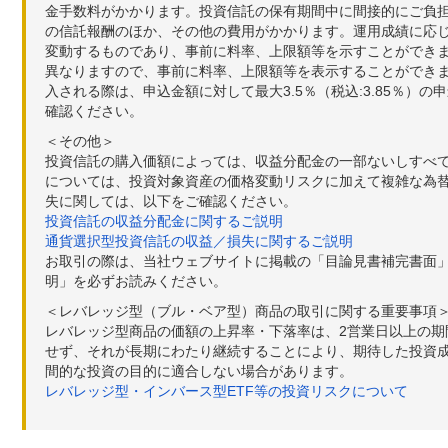
金手数料がかかります。投資信託の保有期間中に間接的にご負担い
の信託報酬のほか、その他の費用がかかります。運用成績に応
変動するものであり、事前に料率、上限額等を示すことができ
異なりますので、事前に料率、上限額等を表示することができませ
入される際は、申込金額に対して最大3.5％（税込:3.85％
確認ください。
＜その他＞
投資信託の購入価額によっては、収益分配金の一部ないしすべ
については、投資対象資産の価格変動リスクに加えて複雑な為
失に関しては、以下をご確認ください。
投資信託の収益分配金に関するご説明
通貨選択型投資信託の収益／損失に関するご説明
お取引の際は、当社ウェブサイトに掲載の「目論見書補完書面
明」を必ずお読みください。
＜レバレッジ型（ブル・ベア型）商品の取引に関する重要事項
レバレッジ型商品の価額の上昇率・下落率は、2営業日以上の
せず、それが長期にわたり継続することにより、期待した投資成
間的な投資の目的に適合しない場合があります。
レバレッジ型・インバース型ETF等の投資リスクについて