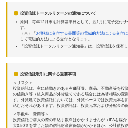
投資信託トータルリターンの通知について
原則、毎年12月末を計算基準日として、翌1月に電子交付
す。
（※）「
お客様に交付する書面等の電磁的方法による交付に
して電磁的方法による交付となります。
「投資信託トータルリターン通知書」は、投資信託を保有し
投資信託取引に関する重要事項
＜リスク＞
投資信託は、主に値動きのある有価証券、商品、不動産等を投
の値動き等（組入商品が外貨建てである場合には為替相場の変
す。外貨建て投資信託においては、外貨ベースでは投資元本を
込むおそれがあります。投資信託は、投資元本および分配金の
＜手数料・費用等＞
投資信託ご購入の際の申込手数料はかかりませんが（IFAを媒
大0.50％を乗じた額の信託財産留保額がかかるほか、公社債投