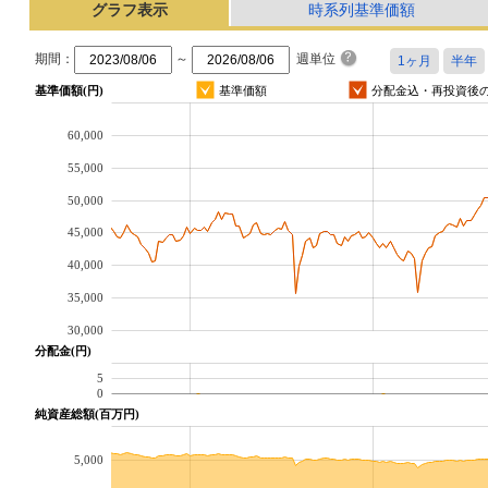
グラフ表示
時系列基準価額
期間：
～
週単位
基準価額(円)
基準価額
分配金込・再投資後
60,000
55,000
50,000
45,000
40,000
35,000
30,000
分配金(円)
5
0
純資産総額(百万円)
5,000