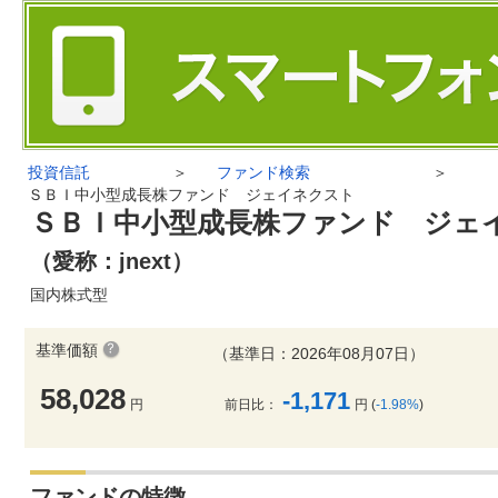
投資信託
＞
ファンド検索
＞
ＳＢＩ中小型成長株ファンド ジェイネクスト
ＳＢＩ中小型成長株ファンド ジェ
（愛称：jnext）
国内株式型
基準価額
（基準日：2026年08月07日）
58,028
-1,171
円
前日比：
円 (
-1.98%
)
ファンドの特徴