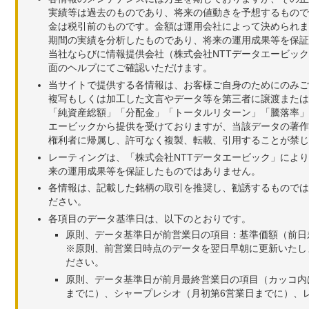
実績等は過去のものであり、将来の値動きを予想するもので
金は税引前のものです。金額は運用会社によって決められま
期間の実績を分析したものであり、将来の運用成果等を保証
当社ならびに情報提供会社（株式会社NTTデータエービッ
面のヘルプにてご確認いただけます。
当サイトで提供する各情報は、お客様ご自身のためにのみご
複写もしくは加工した文言やデータ等を第三者に譲渡または
「純資産総額」「分配金」「トータルリターン」「騰落率」
エービックから提供を受けておりますが、当該データの著作
権利者に帰属し、許可なく複製、転載、引用することが禁じ
レーティングは、「株式会社NTTデータエービック」によ
来の運用成果等を保証したものではありません。
各情報は、記載した銘柄の取引を推奨し、勧誘するものでは
ださい。
各項目のデータ基準日は、以下のとおりです。
原則、データ基準日が前営業日の項目：基準価額（前日
※原則、前営業日時点のデータを翌日早朝に更新いたし
ださい。
原則、データ基準日が前月最終営業日の項目（カッコ内
までに）、シャープレシオ（月初第6営業日までに）、レ