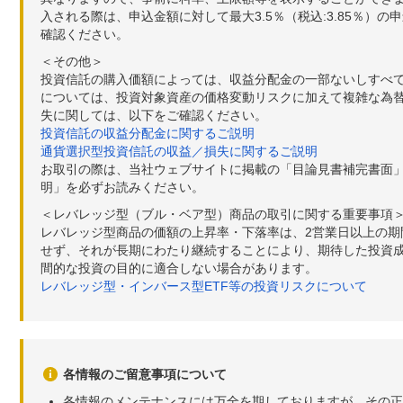
入される際は、申込金額に対して最大3.5％（税込:3.85％
確認ください。
＜その他＞
投資信託の購入価額によっては、収益分配金の一部ないしすべ
については、投資対象資産の価格変動リスクに加えて複雑な為
失に関しては、以下をご確認ください。
投資信託の収益分配金に関するご説明
通貨選択型投資信託の収益／損失に関するご説明
お取引の際は、当社ウェブサイトに掲載の「目論見書補完書面
明」を必ずお読みください。
＜レバレッジ型（ブル・ベア型）商品の取引に関する重要事項
レバレッジ型商品の価額の上昇率・下落率は、2営業日以上の
せず、それが長期にわたり継続することにより、期待した投資成
間的な投資の目的に適合しない場合があります。
レバレッジ型・インバース型ETF等の投資リスクについて
各情報のご留意事項について
各情報のメンテナンスには万全を期しておりますが、その正