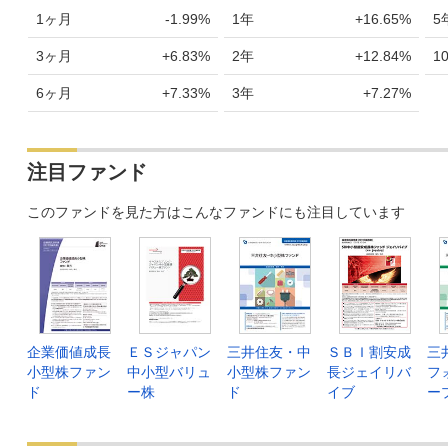
1ヶ月
-1.99%
1年
+16.65%
5
3ヶ月
+6.83%
2年
+12.84%
1
6ヶ月
+7.33%
3年
+7.27%
注目ファンド
このファンドを見た方はこんなファンドにも注目しています
企業価値成長
ＥＳジャパン
三井住友・中
ＳＢＩ割安成
三
小型株ファン
中小型バリュ
小型株ファン
長ジェイリバ
フ
ド
ー株
ド
イブ
ー