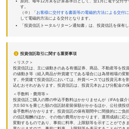
原則、毎年12月末を計算基準日として、翌1月に電子交付
す。
（※）「
お客様に交付する書面等の電磁的方法による交付に
して電磁的方法による交付となります。
「投資信託トータルリターン通知書」は、投資信託を保有し
投資信託取引に関する重要事項
＜リスク＞
投資信託は、主に値動きのある有価証券、商品、不動産等を投
の値動き等（組入商品が外貨建てである場合には為替相場の変
す。外貨建て投資信託においては、外貨ベースでは投資元本を
込むおそれがあります。投資信託は、投資元本および分配金の
＜手数料・費用等＞
投資信託ご購入の際の申込手数料はかかりませんが（IFAを媒
大0.50％を乗じた額の信託財産留保額がかかるほか、公社債投
金手数料がかかります。投資信託の保有期間中に間接的にご負担い
の信託報酬のほか、その他の費用がかかります。運用成績に応
変動するものであり、事前に料率、上限額等を示すことができ
異なりますので、事前に料率、上限額等を表示することができませ