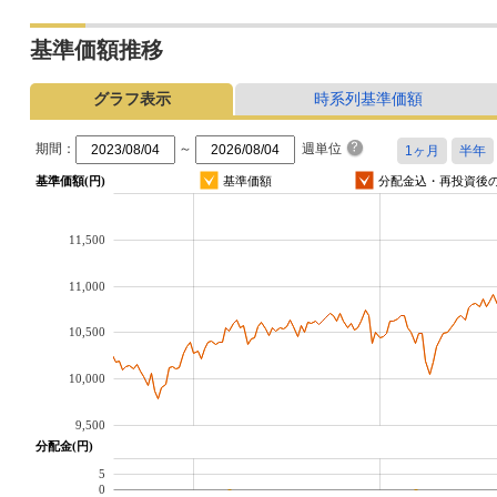
基準価額推移
グラフ表示
時系列基準価額
期間：
～
週単位
基準価額(円)
基準価額
分配金込・再投資後
11,500
11,000
10,500
10,000
9,500
分配金(円)
5
0