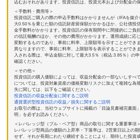
込むおそれがあります。投資信託は、投資元本および分配金の
＜手数料・費用等＞
投資信託ご購入の際の申込手数料はかかりませんが（IFAを媒
大0.50％を乗じた額の信託財産留保額がかかるほか、公社債投
金手数料がかかります。投資信託の保有期間中に間接的にご負担い
の信託報酬のほか、その他の費用がかかります。運用成績に応
変動するものであり、事前に料率、上限額等を示すことができ
異なりますので、事前に料率、上限額等を表示することができませ
入される際は、申込金額に対して最大3.5％（税込:3.85％
確認ください。
＜その他＞
投資信託の購入価額によっては、収益分配金の一部ないしすべ
については、投資対象資産の価格変動リスクに加えて複雑な為
失に関しては、以下をご確認ください。
投資信託の収益分配金に関するご説明
通貨選択型投資信託の収益／損失に関するご説明
お取引の際は、当社ウェブサイトに掲載の「目論見書補完書面
明」を必ずお読みください。
＜レバレッジ型（ブル・ベア型）商品の取引に関する重要事項
レバレッジ型商品の価額の上昇率・下落率は、2営業日以上の
せず、それが長期にわたり継続することにより、期待した投資成