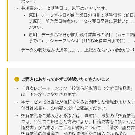
ださい。
各項目のデータ基準日は、以下のとおりです。
原則、データ基準日が前営業日の項目：基準価額（前日
※原則、前営業日時点のデータを翌日早朝に更新いたし
ださい。
原則、データ基準日が前月最終営業日の項目（カッコ内
までに）、シャープレシオ（月初第6営業日までに）、レ
データの取り込み状況等により、上記とならない場合があり
ご購入にあたって必ずご確認いただきたいこと
「月次レポート」および「投資信託説明書（交付目論見書）
は、予告なしに変更されます。
本サービスでは当社が信頼できると判断した情報源より入手
付目論見書）」の内容を必ずご確認ください。
投資信託をご購入される場合は、事前に、最新の「投資信託
では、当社でご用意した方法により、目論見書をご覧いただ
論見書」が合本されていない銘柄について、「請求目論見書
投資信託の償還金で、別の投資信託をご購入される場合、「