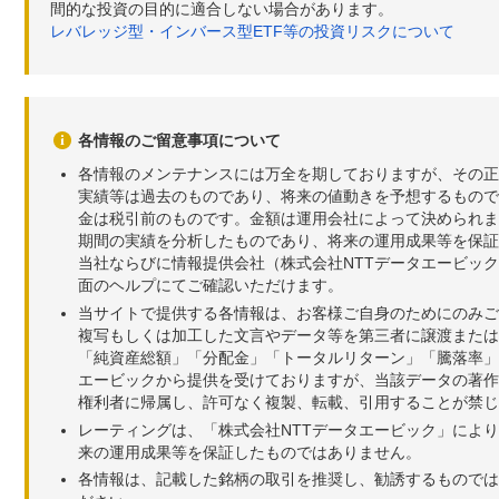
間的な投資の目的に適合しない場合があります。
レバレッジ型・インバース型ETF等の投資リスクについて
各情報のご留意事項について
各情報のメンテナンスには万全を期しておりますが、その正
実績等は過去のものであり、将来の値動きを予想するもので
金は税引前のものです。金額は運用会社によって決められま
期間の実績を分析したものであり、将来の運用成果等を保証
当社ならびに情報提供会社（株式会社NTTデータエービッ
面のヘルプにてご確認いただけます。
当サイトで提供する各情報は、お客様ご自身のためにのみご
複写もしくは加工した文言やデータ等を第三者に譲渡または
「純資産総額」「分配金」「トータルリターン」「騰落率」
エービックから提供を受けておりますが、当該データの著作
権利者に帰属し、許可なく複製、転載、引用することが禁じ
レーティングは、「株式会社NTTデータエービック」によ
来の運用成果等を保証したものではありません。
各情報は、記載した銘柄の取引を推奨し、勧誘するものでは