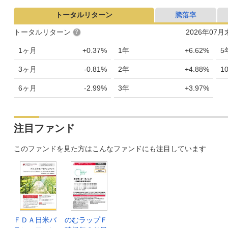
トータルリターン
騰落率
トータルリターン
2026年07
1ヶ月
+0.37%
1年
+6.62%
5
3ヶ月
-0.81%
2年
+4.88%
1
6ヶ月
-2.99%
3年
+3.97%
注目ファンド
このファンドを見た方はこんなファンドにも注目しています
ＦＤＡ日米バ
のむラップＦ