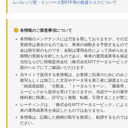
レバレッジ型・インバース型ETF等の投資リスクについて
各情報のご留意事項について
各情報のメンテナンスには万全を期しておりますが、その正
実績等は過去のものであり、将来の値動きを予想するもので
金は税引前のものです。金額は運用会社によって決められま
期間の実績を分析したものであり、将来の運用成果等を保証
当社ならびに情報提供会社（株式会社NTTデータエービッ
面のヘルプにてご確認いただけます。
当サイトで提供する各情報は、お客様ご自身のためにのみご
複写もしくは加工した文言やデータ等を第三者に譲渡または
「純資産総額」「分配金」「トータルリターン」「騰落率」
エービックから提供を受けておりますが、当該データの著作
権利者に帰属し、許可なく複製、転載、引用することが禁じ
レーティングは、「株式会社NTTデータエービック」によ
来の運用成果等を保証したものではありません。
各情報は、記載した銘柄の取引を推奨し、勧誘するものでは
ださい。