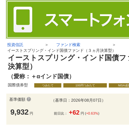
投資信託
＞
ファンド検索
＞
イーストスプリング・インド国債ファンド（３ヵ月決算型）
イーストスプリング・インド国債フ
決算型）
（愛称：＋αインド国債）
国際債券型
つみたて
100円つみたて
NISA
基準価額
（基準日：2026年08月07日）
9,932
+62
円
前日比：
円 (
+0.63%
)