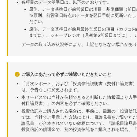
各項目のデータ基準日は、以下のとおりです。
原則、データ基準日が前営業日の項目：基準価額（前日
※原則、前営業日時点のデータを翌日早朝に更新いたし
ださい。
原則、データ基準日が前月最終営業日の項目（カッコ内
までに）、シャープレシオ（月初第6営業日までに）、レ
データの取り込み状況等により、上記とならない場合があり
ご購入にあたって必ずご確認いただきたいこと
「月次レポート」および「投資信託説明書（交付目論見書）
は、予告なしに変更されます。
本サービスでは当社が信頼できると判断した情報源より入手
付目論見書）」の内容を必ずご確認ください。
投資信託をご購入される場合は、事前に、最新の「投資信託
では、当社でご用意した方法により、目論見書をご覧いただ
論見書」が合本されていない銘柄について、「請求目論見書
投資信託の償還金で、別の投資信託をご購入される場合、「