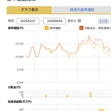
グラフ表示
時系列基準価額
期間：
～
週単位
基準価額(円)
基準価額
分配金込・再投資後
10,500
10,000
9,500
9,000
分配金(円)
100
50
0
純資産総額(百万円)
400