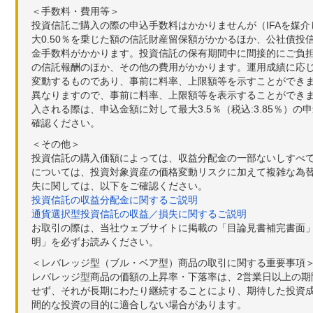
＜手数料・費用等＞
投資信託ご購入の際の申込手数料はかかりませんが（IFAを媒
大0.50％を乗じた額の信託財産留保額がかかるほか、公社債投
金手数料がかかります。投資信託の保有期間中に間接的にご負担い
の信託報酬のほか、その他の費用がかかります。運用成績に応
変動するものであり、事前に料率、上限額等を示すことができ
異なりますので、事前に料率、上限額等を表示することができませ
入される際は、申込金額に対して最大3.5％（税込:3.85％
確認ください。
＜その他＞
投資信託の購入価額によっては、収益分配金の一部ないしすべ
については、投資対象資産の価格変動リスクに加えて複雑な為
失に関しては、以下をご確認ください。
投資信託の収益分配金に関するご説明
通貨選択型投資信託の収益／損失に関するご説明
お取引の際は、当社ウェブサイトに掲載の「目論見書補完書面
明」を必ずお読みください。
＜レバレッジ型（ブル・ベア型）商品の取引に関する重要事項
レバレッジ型商品の価額の上昇率・下落率は、2営業日以上の
せず、それが長期にわたり継続することにより、期待した投資成
間的な投資の目的に適合しない場合があります。