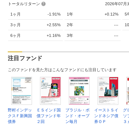
トータルリターン
2026年07
1ヶ月
-1.91%
1年
+0.12%
5
3ヶ月
+2.55%
2年
---
1
6ヶ月
+1.16%
3年
---
注目ファンド
このファンドを見た方はこんなファンドにも注目しています
野村インデッ
ＥＳインド国
ブラジル・ボ
イーストＳイ
グ
クスＦ新興国
債ファンド年
ンド・オープ
ンドネシア債
ソ
債券
２回
ン毎月
券ＯＰ
３