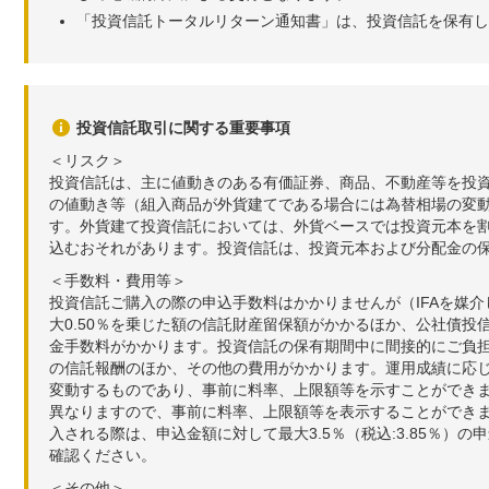
「投資信託トータルリターン通知書」は、投資信託を保有し
投資信託取引に関する重要事項
＜リスク＞
投資信託は、主に値動きのある有価証券、商品、不動産等を投
の値動き等（組入商品が外貨建てである場合には為替相場の変
す。外貨建て投資信託においては、外貨ベースでは投資元本を
込むおそれがあります。投資信託は、投資元本および分配金の
＜手数料・費用等＞
投資信託ご購入の際の申込手数料はかかりませんが（IFAを媒
大0.50％を乗じた額の信託財産留保額がかかるほか、公社債投
金手数料がかかります。投資信託の保有期間中に間接的にご負担い
の信託報酬のほか、その他の費用がかかります。運用成績に応
変動するものであり、事前に料率、上限額等を示すことができ
異なりますので、事前に料率、上限額等を表示することができませ
入される際は、申込金額に対して最大3.5％（税込:3.85％
確認ください。
＜その他＞