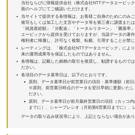
当社ならびに情報提供会社（株式会社NTTデータエービッ
面のヘルプにてご確認いただけます。
当サイトで提供する各情報は、お客様ご自身のためにのみご
複写もしくは加工した文言やデータ等を第三者に譲渡または
「純資産総額」「分配金」「トータルリターン」「騰落率」
エービックから提供を受けておりますが、当該データの著作
権利者に帰属し、許可なく複製、転載、引用することが禁じ
レーティングは、「株式会社NTTデータエービック」によ
来の運用成果等を保証したものではありません。
各情報は、記載した銘柄の取引を推奨し、勧誘するものでは
ださい。
各項目のデータ基準日は、以下のとおりです。
原則、データ基準日が前営業日の項目：基準価額（前日
※原則、前営業日時点のデータを翌日早朝に更新いたし
ださい。
原則、データ基準日が前月最終営業日の項目（カッコ内
までに）、シャープレシオ（月初第6営業日までに）、レ
データの取り込み状況等により、上記とならない場合があり