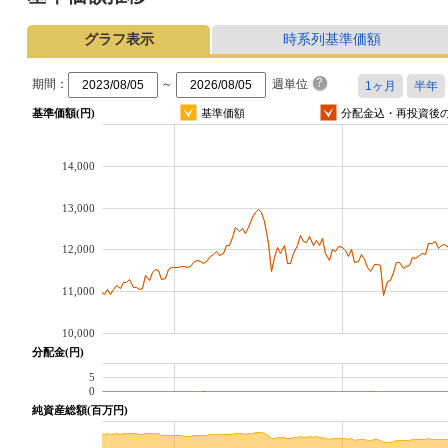
グラフ表示
時系列基準価額
期間：
～
週単位
基準価額(円)
基準価額
分配金込・再投資後
14,000
13,000
12,000
11,000
10,000
分配金(円)
5
0
純資産総額(百万円)