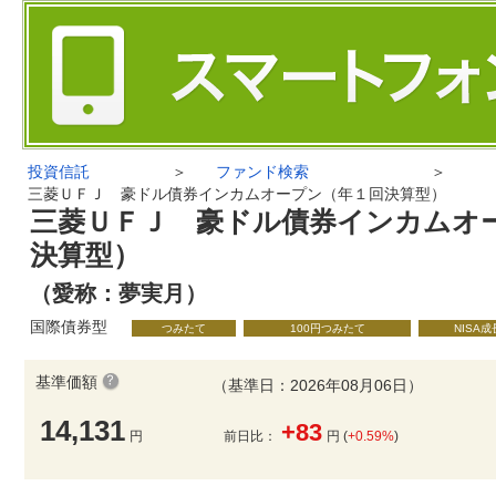
投資信託
＞
ファンド検索
＞
三菱ＵＦＪ 豪ドル債券インカムオープン（年１回決算型）
三菱ＵＦＪ 豪ドル債券インカムオ
決算型）
（愛称：夢実月）
国際債券型
つみたて
100円つみたて
NISA
基準価額
（基準日：2026年08月06日）
14,131
+83
円
前日比：
円 (
+0.59%
)