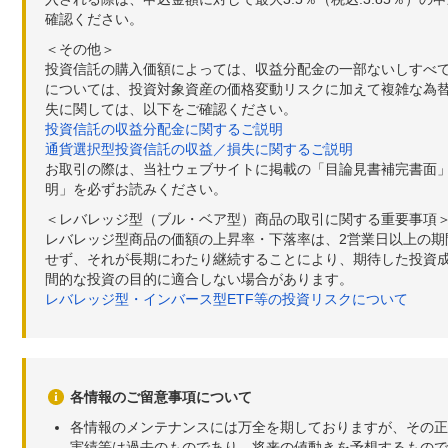
確認ください。
＜その他＞
投資信託の購入価額によっては、収益分配金の一部ないしすべ
については、投資対象資産の価格変動リスクに加えて複雑な為
失に関しては、以下をご確認ください。
投資信託の収益分配金に関するご説明
通貨選択型投資信託の収益／損失に関するご説明
お取引の際は、当社ウェブサイトに掲載の「目論見書補完書面
明」を必ずお読みください。
＜レバレッジ型（ブル・ベア型）商品の取引に関する重要事項
レバレッジ型商品の価額の上昇率・下落率は、2営業日以上の
せず、それが長期にわたり継続することにより、期待した投資成
間的な投資の目的に適合しない場合があります。
レバレッジ型・インバース型ETF等の投資リスクについて
各情報のご留意事項について
各情報のメンテナンスには万全を期しておりますが、その正
実績等は過去のものであり、将来の値動きを予想するもので