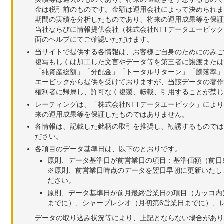
金は税引前のものです。金額は運用会社によって決められま
期間の実績を分析したものであり、将来の運用成果等を保証
当社ならびに情報提供会社（株式会社NTTデータエービッ
面のヘルプにてご確認いただけます。
当サイトで提供する各情報は、お客様ご自身のためにのみご
複写もしくは加工した文言やデータ等を第三者に譲渡または
「純資産総額」「分配金」「トータルリターン」「騰落率」
エービックから提供を受けておりますが、当該データの著作
権利者に帰属し、許可なく複製、転載、引用することが禁じ
レーティングは、「株式会社NTTデータエービック」によ
来の運用成果等を保証したものではありません。
各情報は、記載した銘柄の取引を推奨し、勧誘するものでは
ださい。
各項目のデータ基準日は、以下のとおりです。
原則、データ基準日が前営業日の項目：基準価額（前日
※原則、前営業日時点のデータを翌日早朝に更新いたし
ださい。
原則、データ基準日が前月最終営業日の項目（カッコ内
までに）、シャープレシオ（月初第6営業日までに）、レ
データの取り込み状況等により、上記とならない場合があり