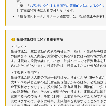
す。
（※）「
お客様に交付する書面等の電磁的方法による交付に
して電磁的方法による交付となります。
「投資信託トータルリターン通知書」は、投資信託を保有し
投資信託取引に関する重要事項
＜リスク＞
投資信託は、主に値動きのある有価証券、商品、不動産等を投
の値動き等（組入商品が外貨建てである場合には為替相場の変
す。外貨建て投資信託においては、外貨ベースでは投資元本を
込むおそれがあります。投資信託は、投資元本および分配金の
＜手数料・費用等＞
投資信託ご購入の際の申込手数料はかかりませんが（IFAを媒
大0.50％を乗じた額の信託財産留保額がかかるほか、公社債投
金手数料がかかります。投資信託の保有期間中に間接的にご負担い
の信託報酬のほか、その他の費用がかかります。運用成績に応
変動するものであり、事前に料率、上限額等を示すことができ
異なりますので、事前に料率、上限額等を表示することができませ
入される際は、申込金額に対して最大3.5％（税込:3.85％