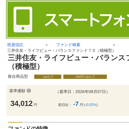
投資信託
＞
ファンド検索
＞
三井住友・ライフビュー・バランスファンド７０（積極型）
三井住友・ライフビュー・バランス
（積極型）
複合商品型
つみたて
100円つみたて
基準価額
（基準日：2026年08月07日）
34,012
-7
円
前日比：
円 (
-0.02%
)
ファンドの特徴