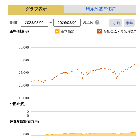
グラフ表示
時系列基準価額
期間：
～
週単位
基準価額(円)
基準価額
分配金込・再投資後
35,000
30,000
25,000
20,000
15,000
分配金(円)
5
0
純資産総額(百万円)
5,000