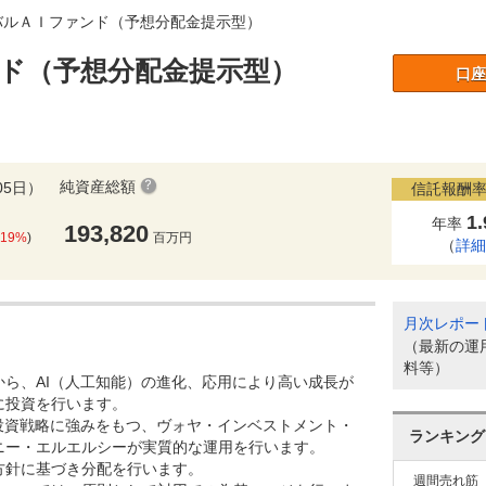
バルＡＩファンド（予想分配金提示型）
ド（予想分配金提示型）
口座
純資産総額
05日）
信託報酬率
1
年率
193,820
.19%
)
百万円
（
詳
月次レポー
（最新の運
料等）
から、AI（人工知能）の進化、応用により高い成長が
に投資を行います。
の投資戦略に強みをもつ、ヴォヤ・インベストメント・
ランキング
ニー・エルエルシーが実質的な運用を行います。
方針に基づき分配を行います。
週間売れ筋