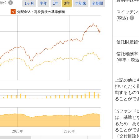
単位
スイッチン
分配金込・再投資後の基準価額
(税込)
信託財産留
信託報酬率
(年率・税込
上記の他に
担いただく
動するもの
ることがで
当ファンド
は、基準と
るため、あ
ることがで
2025年
2026年
（交付目論