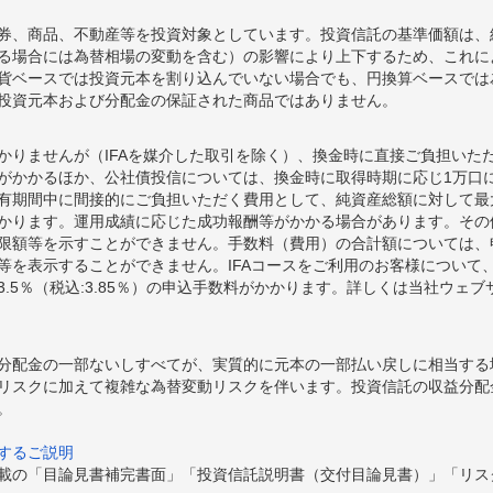
券、商品、不動産等を投資対象としています。投資信託の基準価額は、
る場合には為替相場の変動を含む）の影響により上下するため、これに
貨ベースでは投資元本を割り込んでいない場合でも、円換算ベースでは
投資元本および分配金の保証された商品ではありません。
かりませんが（IFAを媒介した取引を除く）、換金時に直接ご負担いた
額がかかるほか、公社債投信については、換金時に取得時期に応じ1万口に
期間中に間接的にご負担いただく費用として、純資産総額に対して最大年率
かります。運用成績に応じた成功報酬等がかかる場合があります。その
限額等を示すことができません。手数料（費用）の合計額については、
等を表示することができません。IFAコースをご利用のお客様について、
.5％（税込:3.85％）の申込手数料がかかります。詳しくは当社ウェ
分配金の一部ないしすべてが、実質的に元本の一部払い戻しに相当する
リスクに加えて複雑な為替変動リスクを伴います。投資信託の収益分配
。
するご説明
載の「目論見書補完書面」「投資信託説明書（交付目論見書）」「リス