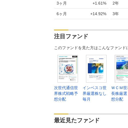
3ヶ月
+1.61%
2年
6ヶ月
+14.92%
3年
注目ファンド
このファンドを見た方はこんなファンド
次世代通信世
インベスコ世
ＷＣＭ世
界株式戦略予
界厳選株なし
長株厳選
想分配
毎月
想分配
最近見たファンド