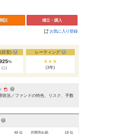
開設
積立・購入
お気に入り登録
(目安)
レーティング
.925
★★★
%
(3年)
細
）
ト
用状況／ファンドの特色、リスク、手数
46
位
月間売れ筋
18
位