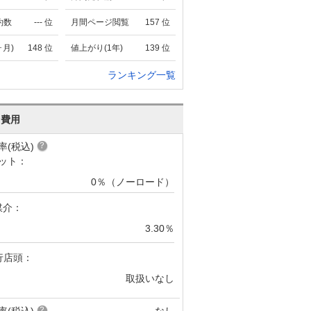
約数
---
位
月間ページ閲覧
157
位
ヶ月)
148
位
値上がり(1年)
139
位
ランキング一覧
･費用
率(税込)
ット：
0％（ノーロード）
媒介：
3.30％
行店頭：
取扱いなし
率(税込)
なし