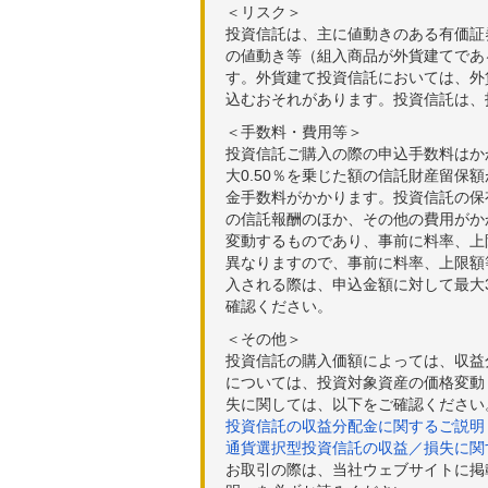
＜リスク＞
投資信託は、主に値動きのある有価証
の値動き等（組入商品が外貨建てであ
す。外貨建て投資信託においては、外
込むおそれがあります。投資信託は、
＜手数料・費用等＞
投資信託ご購入の際の申込手数料はか
大0.50％を乗じた額の信託財産留保
金手数料がかかります。投資信託の保有
の信託報酬のほか、その他の費用がか
変動するものであり、事前に料率、上
異なりますので、事前に料率、上限額
入される際は、申込金額に対して最大3
確認ください。
＜その他＞
投資信託の購入価額によっては、収益
については、投資対象資産の価格変動
失に関しては、以下をご確認ください
投資信託の収益分配金に関するご説明
通貨選択型投資信託の収益／損失に関
お取引の際は、当社ウェブサイトに掲