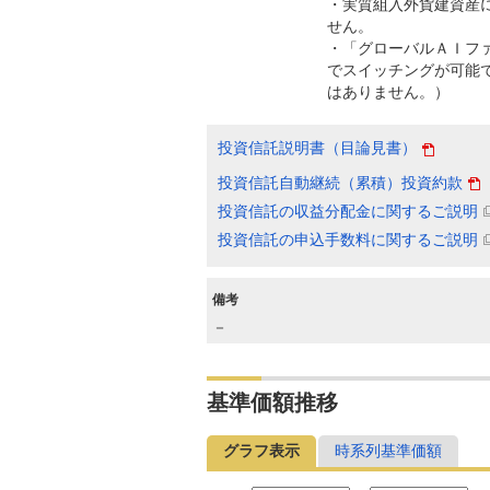
・実質組入外貨建資産
せん。
・「グローバルＡＩフ
でスイッチングが可能で
はありません。）
投資信託説明書（目論見書）
投資信託自動継続（累積）投資約款
投資信託の収益分配金に関するご説明
投資信託の申込手数料に関するご説明
備考
－
基準価額推移
グラフ表示
時系列基準価額