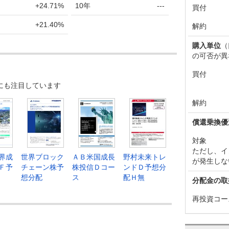
+24.71%
10年
---
買付
+21.40%
解約
購入単位
（
の可否が異
買付
にも注目しています
解約
償還乗換優
対象
ただし、イ
界成
世界ブロック
ＡＢ米国成長
野村未来トレ
が発生しな
Ｆ予
チェーン株予
株投信Ｄコー
ンドＤ予想分
想分配
ス
配Ｈ無
分配金の取
再投資コー