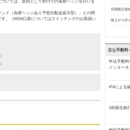
については、原則として対円での為替ヘッジを行いま
月間積立契
ァンド（為替ヘッジあり予想分配金提示型）」との間
す。（NISA口座についてはスイッチングのお取扱い
値上がり(6
主な手数料
申込手数料
インターネ
IFAによる
SBI新生銀
解約手数料