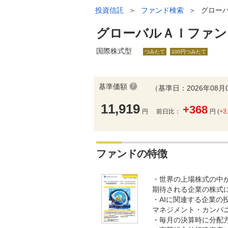
投資信託
＞
ファンド検索
＞
グロー
グローバルＡＩファン
国際株式型
つみたて
100円つみたて
基準価額
（基準日：2026年08月
11,919
+368
円
前日比：
円 (
+3
ファンドの特徴
・世界の上場株式の中
期待される企業の株式
・AIに関連する企業
マネジメント・カンパ
・毎月の決算時に分配