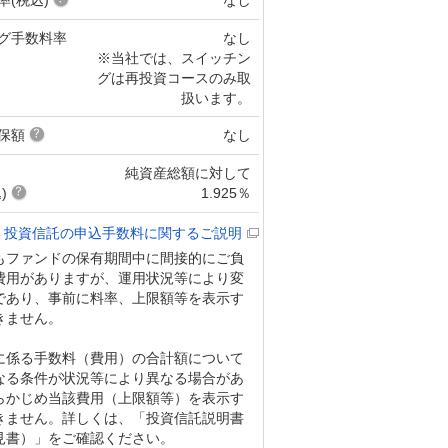
グ手数料率
なし
※当社では、スイッチン
グは再投資コースのみ取
扱います。
保額
なし
純資産総額に対して
)
1.925％
投資信託の申込手数料に関するご説明
もファンドの保有期間中に間接的にご負
費用がありますが、運用状況等により変
であり、事前に料率、上限額等を表示す
きません。
に係る手数料（費用）の合計額について
なる条件が状況等により異なる場合があ
らかじめ当該費用（上限額等）を表示す
きません。詳しくは、「投資信託説明書
見書）」をご確認ください。