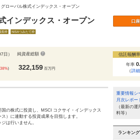
 グローバル株式インデックス・オープン
式インデックス・オープン
口座
A成長枠
NISAつみたて枠
純資産総額
07日）
信託報酬率
0
年率
322,159
.38%
)
百万円
（
詳
重要情報シ
月次レポー
（最新の運
国の株式に投資し、MSCI コクサイ・インデックス
料等）
ース）に連動する投資成果を目指します。
ッジは行いません。
ランキング