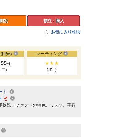
開設
積立・購入
お気に入り登録
(目安)
レーティング
.55
★★★
%
(3年)
細
）
ート
ト
用状況／ファンドの特色、リスク、手数