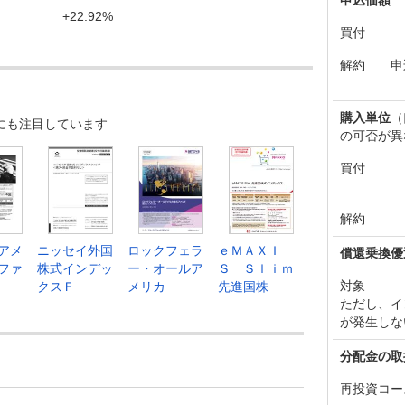
+22.92%
買付
解約
申
購入単位
（
にも注目しています
の可否が異
買付
解約
アメ
ニッセイ外国
ロックフェラ
ｅＭＡＸＩ
償還乗換優
ファ
株式インデッ
ー・オールア
Ｓ Ｓｌｉｍ
対象
クスＦ
メリカ
先進国株
ただし、イ
が発生しな
分配金の取
再投資コー