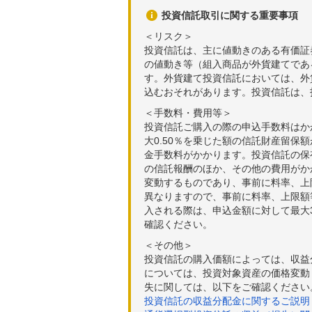
投資信託取引に関する重要事項
＜リスク＞
投資信託は、主に値動きのある有価証
の値動き等（組入商品が外貨建てであ
す。外貨建て投資信託においては、外
込むおそれがあります。投資信託は、
＜手数料・費用等＞
投資信託ご購入の際の申込手数料はか
大0.50％を乗じた額の信託財産留保
金手数料がかかります。投資信託の保有
の信託報酬のほか、その他の費用がか
変動するものであり、事前に料率、上
異なりますので、事前に料率、上限額
入される際は、申込金額に対して最大3
確認ください。
＜その他＞
投資信託の購入価額によっては、収益
については、投資対象資産の価格変動
失に関しては、以下をご確認ください
投資信託の収益分配金に関するご説明