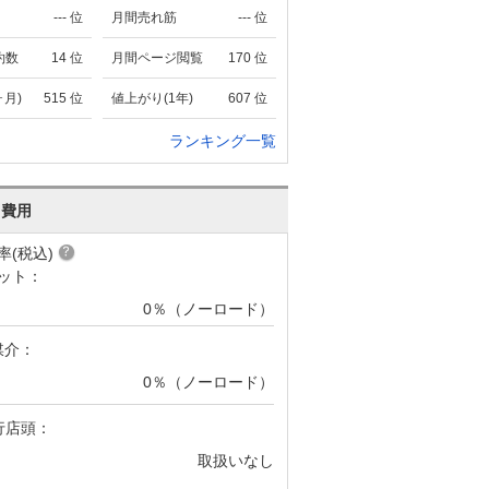
---
位
月間売れ筋
---
位
約数
14
位
月間ページ閲覧
170
位
ヶ月)
515
位
値上がり(1年)
607
位
ランキング一覧
･費用
率(税込)
ット：
0％（ノーロード）
媒介：
0％（ノーロード）
行店頭：
取扱いなし