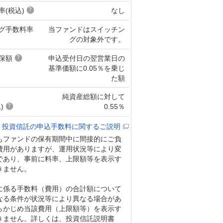
率(税込)
なし
グ手数料率
当ファンドはスイッチン
グの対象外です。
保額
申込受付日の翌営業日の
基準価額に0.05％を乗じ
た額
純資産総額に対して
)
0.55％
投資信託の申込手数料に関するご説明
もファンドの保有期間中に間接的にご負
費用がありますが、運用状況等により変
であり、事前に料率、上限額等を表示す
きません。
に係る手数料（費用）の合計額について
なる条件が状況等により異なる場合があ
らかじめ当該費用（上限額等）を表示す
きません。詳しくは、投資信託説明書