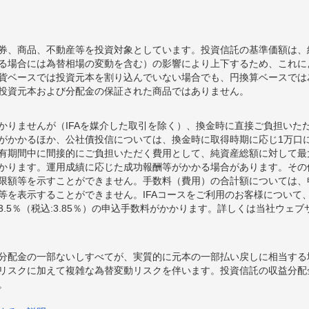
券、商品、不動産等を投資対象としています。投資信託の基準価額は、
る場合には為替相場の変動を含む）の影響により上下するため、これに
貨ベースでは投資元本を割り込んでいない場合でも、円換算ベースでは
投資元本および分配金の保証された商品ではありません。
かりませんが（IFAを媒介した取引を除く）、換金時に直接ご負担いた
額がかかるほか、公社債投信については、換金時に取得時期に応じ1万口に
期間中に間接的にご負担いただく費用として、純資産総額に対して最大年率
かります。運用成績に応じた成功報酬等がかかる場合があります。その
限額等を示すことができません。手数料（費用）の合計額については、
等を表示することができません。IFAコースをご利用のお客様について、
.5％（税込:3.85％）の申込手数料がかかります。詳しくは当社ウェ
分配金の一部ないしすべてが、実質的に元本の一部払い戻しに相当する
リスクに加えて複雑な為替変動リスクを伴います。投資信託の収益分配
。