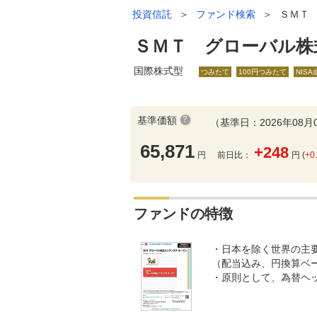
投資信託
＞
ファンド検索
＞
ＳＭＴ
ＳＭＴ グローバル株
国際株式型
つみたて
100円つみたて
NIS
基準価額
（基準日：2026年08月
65,871
+248
円
前日比：
円 (
+0
ファンドの特徴
・日本を除く世界の主要
（配当込み、円換算ベ
・原則として、為替ヘ