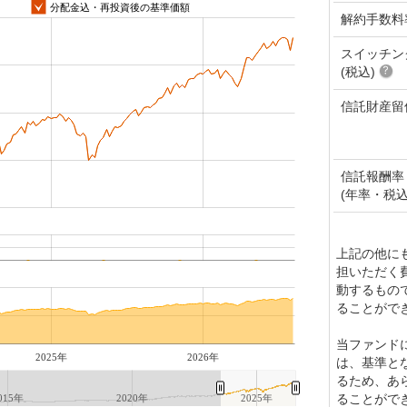
分配金込・再投資後の基準価額
解約手数料
スイッチン
(税込)
信託財産留
信託報酬率
(年率・税込
上記の他に
担いただく
動するもの
ることがで
当ファンド
2025年
2026年
は、基準と
るため、あ
ることがで
015年
2020年
2025年