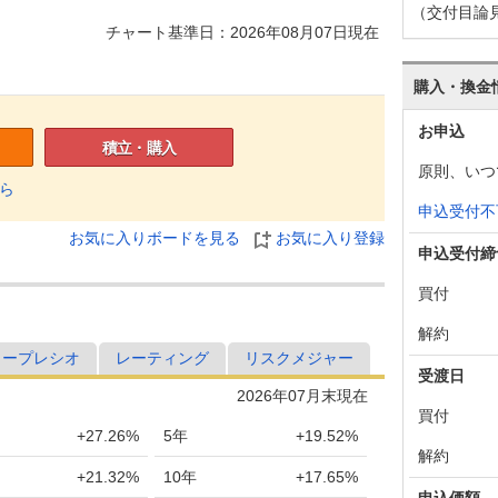
（交付目論
チャート基準日：2026年08月07日現在
購入・換金
お申込
積立・購入
原則、いつ
ら
申込受付不
お気に入りボードを見る
お気に入り登録
申込受付締
買付
解約
ャープレシオ
レーティング
リスクメジャー
受渡日
2026年07月末現在
買付
+27.26%
5年
+19.52%
解約
+21.32%
10年
+17.65%
申込価額