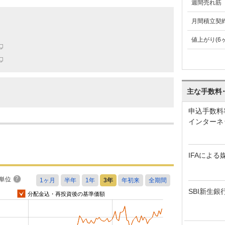
週間売れ筋
月間積立契
値上がり(6
主な手数料
申込手数料
インターネ
IFAによる
単位
SBI新生銀
分配金込・再投資後の基準価額