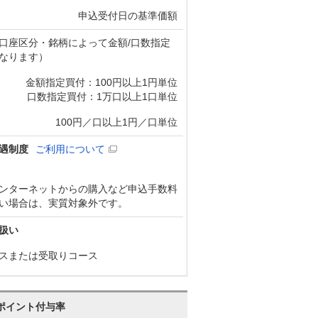
申込受付日の基準価額
口座区分・銘柄によって金額/口数指定
なります）
金額指定買付：100円以上1円単位
口数指定買付：1万口以上1口単位
100円／口以上1円／口単位
遇制度
ご利用について
ンターネットからの購入など申込手数料
い場合は、実質対象外です。
扱い
スまたは受取りコース
ポイント付与率