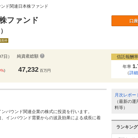
ウンド関連日本株ファンド
株ファンド
口座
ン）
A成長枠
純資産総額
07日）
信託報酬率
1
年率
47,232
9%
)
百万円
（
詳
月次レポー
（最新の運
料等）
インバウンド関連企業の株式に投資を行います。
は、インバウンド需要からの波及効果による成長に着
ランキング