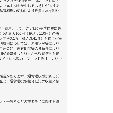
組み入れた有価証券、商品、不動産等
より元本損失が生じるおそれがありま
為替相場の変動により投資元本を割り
だく費用として、約定日の基準価額に最
つき最大100円（税込：110円）の換
3.1％（税込:3.41％）を乗じた額
他費用については、運用状況等により
申込金額、保有期間等の各条件により
IFAを媒介した取引から投資信託を購
ブサイトに掲載の「ファンド詳細」よりご
場合があります。通貨選択型投資信託
金と、通貨選択型投資信託の収益／損
ク・手数料などの重要事項に関する説