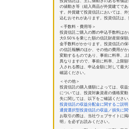
投資信託は、主に値動きのある有価証
の値動き等（組入商品が外貨建てであ
す。外貨建て投資信託においては、外
込むおそれがあります。投資信託は、
＜手数料・費用等＞
投資信託ご購入の際の申込手数料はか
大0.50％を乗じた額の信託財産留保
金手数料がかかります。投資信託の保有
の信託報酬のほか、その他の費用がか
変動するものであり、事前に料率、上
異なりますので、事前に料率、上限額
入される際は、申込金額に対して最大3
確認ください。
＜その他＞
投資信託の購入価額によっては、収益
については、投資対象資産の価格変動
失に関しては、以下をご確認ください
投資信託の収益分配金に関するご説明
通貨選択型投資信託の収益／損失に関
お取引の際は、当社ウェブサイトに掲
明」を必ずお読みください。