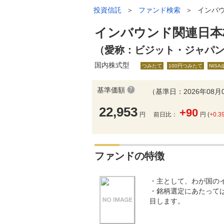
投資信託
＞
ファンド検索
＞
インバ
インバウンド関連日本
（愛称：ビジット・ジャパ
国内株式型
つみたて
100円つみたて
NIS
基準価額
（基準日：2026年08月
22,953
+90
円
前日比：
円 (
+0.3
ファンドの特徴
・主として、わが国の
・銘柄選定にあたって
目します。