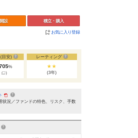
開設
積立・購入
お気に入り登録
(目安)
レーティング
.705
★★
%
(3年)
細
）
ト
用状況／ファンドの特色、リスク、手数