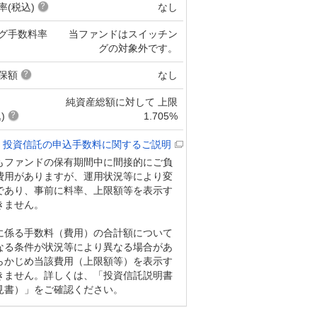
率(税込)
なし
グ手数料率
当ファンドはスイッチン
グの対象外です。
保額
なし
純資産総額に対して 上限
)
1.705%
投資信託の申込手数料に関するご説明
もファンドの保有期間中に間接的にご負
費用がありますが、運用状況等により変
であり、事前に料率、上限額等を表示す
きません。
に係る手数料（費用）の合計額について
なる条件が状況等により異なる場合があ
らかじめ当該費用（上限額等）を表示す
きません。詳しくは、「投資信託説明書
見書）」をご確認ください。