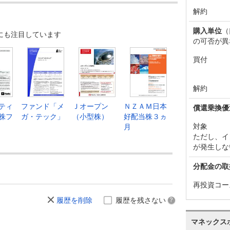
解約
購入単位
（
にも注目しています
の可否が異
買付
解約
ティ
ファンド「メ
Ｊオープン
ＮＺＡＭ日本
償還乗換優
株フ
ガ・テック」
（小型株）
好配当株３ヵ
対象
月
ただし、イ
が発生しな
分配金の取
再投資コー
履歴を削除
履歴を残さない
マネックス