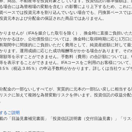
券、商品、不動産等を投資対象としています。投資信託の基準価額は、
る場合には為替相場の変動を含む）の影響により上下するため、これに
貨ベースでは投資元本を割り込んでいない場合でも、円換算ベースでは
投資元本および分配金の保証された商品ではありません。
かりませんが（IFAを媒介した取引を除く）、換金時に直接ご負担いた
額がかかるほか、公社債投信については、換金時に取得時期に応じ1万口に
期間中に間接的にご負担いただく費用として、純資産総額に対して最大年率
かります。運用成績に応じた成功報酬等がかかる場合があります。その
限額等を示すことができません。手数料（費用）の合計額については、
等を表示することができません。IFAコースをご利用のお客様について、
.5％（税込:3.85％）の申込手数料がかかります。詳しくは当社ウェ
分配金の一部ないしすべてが、実質的に元本の一部払い戻しに相当する
リスクに加えて複雑な為替変動リスクを伴います。投資信託の収益分配
。
するご説明
載の「目論見書補完書面」「投資信託説明書（交付目論見書）」「リス