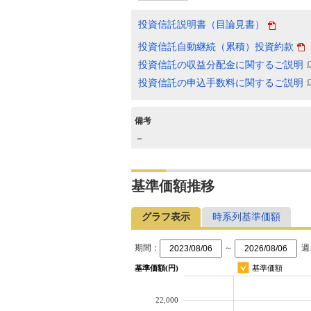
投資信託説明書（目論見書）
投資信託自動継続（累積）投資約款
投資信託の収益分配金に関するご説明
投資信託の申込手数料に関するご説明
備考
－
基準価額推移
グラフ表示
時系列基準価額
期間：
～
週
基準価額(円)
基準価額
22,000