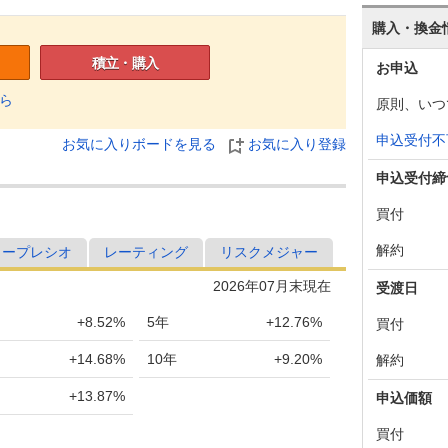
購入・換金
積立・購入
お申込
ら
原則、いつ
申込受付不
お気に入りボードを見る
お気に入り登録
申込受付締
買付
解約
ャープレシオ
レーティング
リスクメジャー
2026年07月末現在
受渡日
+8.52%
5年
+12.76%
買付
+14.68%
10年
+9.20%
解約
+13.87%
申込価額
買付