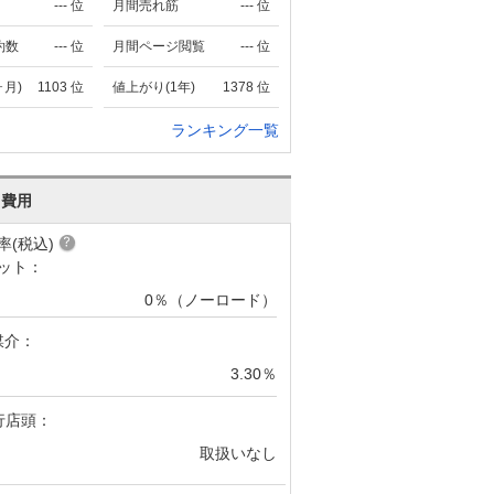
---
位
月間売れ筋
---
位
約数
---
位
月間ページ閲覧
---
位
ヶ月)
1103
位
値上がり(1年)
1378
位
ランキング一覧
･費用
率(税込)
ット：
0％（ノーロード）
媒介：
3.30％
行店頭：
取扱いなし