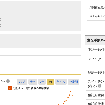
月間積立契
値上がり(6
主な手数料
申込手数料
※インター
解約手数料
スイッチン
単位
(税込)
分配金込・再投資後の基準価額
信託財産留
信託報酬率