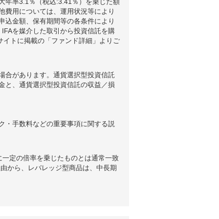
3.1％（税込:3.41％）を乗じた額
他費用については、運用状況等により
申込金額、保有期間等の各条件により
IFAを媒介した取引から投資信託を購
ブサイトに掲載の「ファンド詳細」よりご
場合があります。通貨選択型投資信託
金と、通貨選択型投資信託の収益／損
ク・手数料などの重要事項に関する説
に一定の倍率を乗じたものとは通常一致
理由から、レバレッジ型商品は、中長期