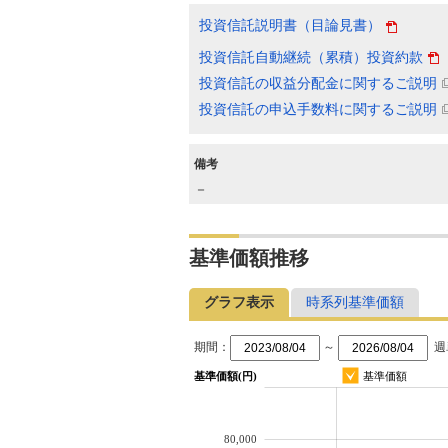
投資信託説明書（目論見書）
投資信託自動継続（累積）投資約款
投資信託の収益分配金に関するご説明
投資信託の申込手数料に関するご説明
備考
－
基準価額推移
グラフ表示
時系列基準価額
期間：
～
週
基準価額(円)
基準価額
80,000