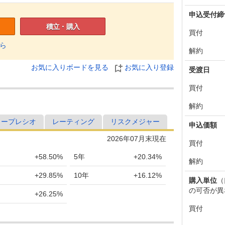
申込受付締
積立・購入
買付
ら
解約
お気に入りボードを見る
お気に入り登録
受渡日
買付
解約
ャープレシオ
レーティング
リスクメジャー
申込価額
2026年07月末現在
買付
+58.50%
5年
+20.34%
解約
+29.85%
10年
+16.12%
購入単位
（
の可否が異
+26.25%
買付