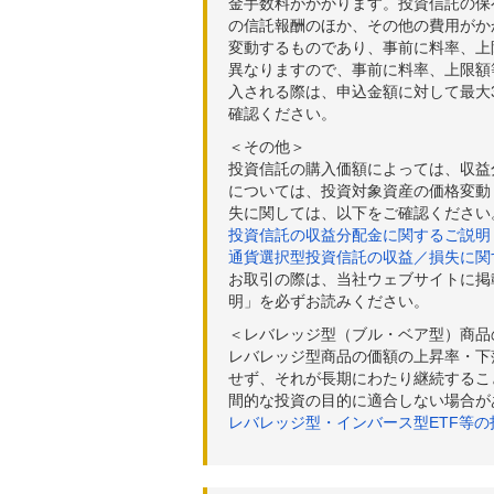
金手数料がかかります。投資信託の保有
の信託報酬のほか、その他の費用がか
変動するものであり、事前に料率、上
異なりますので、事前に料率、上限額
入される際は、申込金額に対して最大3
確認ください。
＜その他＞
投資信託の購入価額によっては、収益
については、投資対象資産の価格変動
失に関しては、以下をご確認ください
投資信託の収益分配金に関するご説明
通貨選択型投資信託の収益／損失に関
お取引の際は、当社ウェブサイトに掲
明」を必ずお読みください。
＜レバレッジ型（ブル・ベア型）商品
レバレッジ型商品の価額の上昇率・下
せず、それが長期にわたり継続するこ
間的な投資の目的に適合しない場合が
レバレッジ型・インバース型ETF等