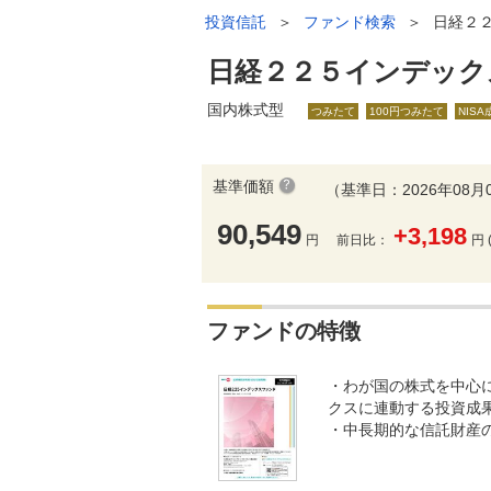
投資信託
＞
ファンド検索
＞
日経２
日経２２５インデック
国内株式型
つみたて
100円つみたて
NIS
基準価額
（基準日：2026年08月
90,549
+3,198
円
前日比：
円 
ファンドの特徴
・わが国の株式を中心
クスに連動する投資成
・中長期的な信託財産