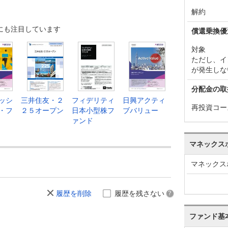
解約
にも注目しています
償還乗換優
対象
ただし、イ
が発生しな
分配金の取
ッシ
三井住友・２
フィデリティ
日興アクティ
再投資コー
・フ
２５オープン
日本小型株フ
ブバリュー
ァンド
マネックス
マネックス
履歴を削除
履歴を残さない
ファンド基