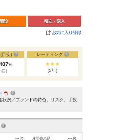
開設
積立・購入
お気に入り登録
(目安)
レーティング
.407
★★★
%
(3年)
細
）
ト
用状況／ファンドの特色、リスク、手数
---
位
月間売れ筋
---
位