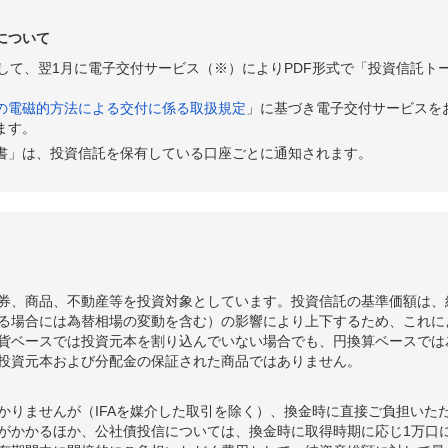
について
として、翌1月に電子交付サービス（※）によりPDF形式で「投資信託ト
の電磁的方法による交付に係る取扱規定
」に基づき電子交付サービスを
ます。
書」は、投資信託を保有している口座ごとに通知されます。
券、商品、不動産等を投資対象としています。投資信託の基準価額は、
る場合には為替相場の変動を含む）の影響により上下するため、これに
貨ベースでは投資元本を割り込んでいない場合でも、円換算ベースでは
投資元本および分配金の保証された商品ではありません。
かりませんが（IFAを媒介した取引を除く）、換金時に直接ご負担いた
額がかかるほか、公社債投信については、換金時に取得時期に応じ1万口に