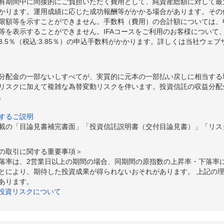
期間中に間接的にご負担いただく費用として、純資産総額に対して最大年率
かります。運用成績に応じた成功報酬等がかかる場合があります。その
限額等を示すことができません。手数料（費用）の合計額については、
等を表示することができません。IFAコースをご利用のお客様について、
.5％（税込:3.85％）の申込手数料がかかります。詳しくは当社ウェ
分配金の一部ないしすべてが、実質的に元本の一部払い戻しに相当する
リスクに加えて複雑な為替変動リスクを伴います。投資信託の収益分配
。
するご説明
載の「目論見書補完書面」「投資信託説明書（交付目論見書）」「リス
の取引に関する重要事項＞
落率は、2営業日以上の期間の場合、同期間の原指数の上昇率・下落率
とにより、期待した投資成果が得られないおそれがあります。 上記の
あります。
の投資リスクについて