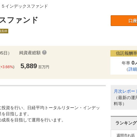
２５インデックスファンド
スファンド
口座
A成長枠
純資産総額
05日）
信託報酬率
0
年率
5,889
(
+3.66%
)
百万円
（
詳
月次レポー
（最新の運
料等）
に投資を行い、日経平均トータルリターン・インデッ
果を目指します。
の成長を目指して運用を行います。
ランキング
週間売れ筋