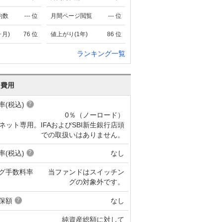
約数
---
位
月間ページ閲覧
---
位
ヶ月)
76
位
値上がり(1年)
86
位
ランキング一覧
･費用
率(税込)
0％（ノーロード）
ネット専用。IFAおよびSBI新生銀行店頭
での取扱いはありません。
率(税込)
なし
グ手数料率
当ファンドはスイッチン
グの対象外です。
保額
なし
純資産総額に対して