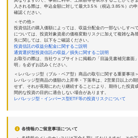
入される際は、申込金額に対して最大3.5％（税込:3.85％
確認ください。
＜その他＞
投資信託の購入価額によっては、収益分配金の一部ないしすべ
については、投資対象資産の価格変動リスクに加えて複雑な為
失に関しては、以下をご確認ください。
投資信託の収益分配金に関するご説明
通貨選択型投資信託の収益／損失に関するご説明
お取引の際は、当社ウェブサイトに掲載の「目論見書補完書面
明」を必ずお読みください。
＜レバレッジ型（ブル・ベア型）商品の取引に関する重要事項
レバレッジ型商品の価額の上昇率・下落率は、2営業日以上の
せず、それが長期にわたり継続することにより、期待した投資成
間的な投資の目的に適合しない場合があります。
レバレッジ型・インバース型ETF等の投資リスクについて
各情報のご留意事項について
各情報のメンテナンスには万全を期しておりますが、その正