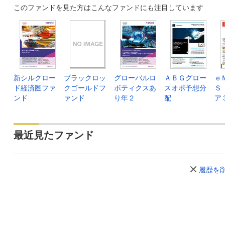
このファンドを見た方はこんなファンドにも注目しています
新シルクロー
ブラックロッ
グローバルロ
ＡＢＧグロー
ｅ
ド経済圏ファ
クゴールドフ
ボティクスあ
スオポ予想分
Ｓ
ンド
ァンド
り年２
配
ア
最近見たファンド
履歴を