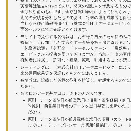
実績等は過去のものであり、将来の値動きを予想するもので
金は税引前のものです。金額は運用会社によって決められま
期間の実績を分析したものであり、将来の運用成果等を保証
当社ならびに情報提供会社（株式会社NTTデータエービッ
面のヘルプにてご確認いただけます。
当サイトで提供する各情報は、お客様ご自身のためにのみご
複写もしくは加工した文言やデータ等を第三者に譲渡または
「純資産総額」「分配金」「トータルリターン」「騰落率」
エービックから提供を受けておりますが、当該データの著作
権利者に帰属し、許可なく複製、転載、引用することが禁じ
レーティングは、「株式会社NTTデータエービック」によ
来の運用成果等を保証したものではありません。
各情報は、記載した銘柄の取引を推奨し、勧誘するものでは
ださい。
各項目のデータ基準日は、以下のとおりです。
原則、データ基準日が前営業日の項目：基準価額（前日
※原則、前営業日時点のデータを翌日早朝に更新いたし
ださい。
原則、データ基準日が前月最終営業日の項目（カッコ内
までに）、シャープレシオ（月初第6営業日までに）、レ