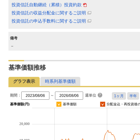
投資信託自動継続（累積）投資約款
投資信託の収益分配金に関するご説明
投資信託の申込手数料に関するご説明
備考
－
基準価額推移
グラフ表示
時系列基準価額
期間：
～
週単位
基準価額(円)
基準価額
分配金込・再投資後
20,000