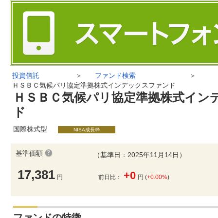
投資信託
＞
ファンド検索
＞
ＨＳＢＣ気候パリ協定準拠株式インデックスファンド
ＨＳＢＣ気候パリ協定準拠株式イン
ド
国際株式型
NISA成長枠
基準価額
（基準日：2025年11月14日）
17,381
+0
円
前日比：
円 (
+0.00%
)
ファンドの特徴