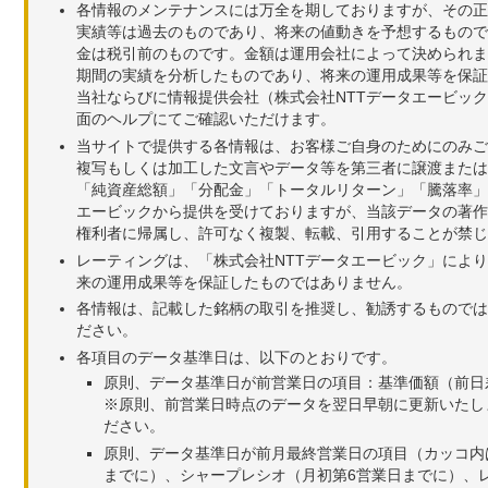
各情報のメンテナンスには万全を期しておりますが、その正
実績等は過去のものであり、将来の値動きを予想するもので
金は税引前のものです。金額は運用会社によって決められま
期間の実績を分析したものであり、将来の運用成果等を保証
当社ならびに情報提供会社（株式会社NTTデータエービッ
面のヘルプにてご確認いただけます。
当サイトで提供する各情報は、お客様ご自身のためにのみご
複写もしくは加工した文言やデータ等を第三者に譲渡または
「純資産総額」「分配金」「トータルリターン」「騰落率」
エービックから提供を受けておりますが、当該データの著作
権利者に帰属し、許可なく複製、転載、引用することが禁じ
レーティングは、「株式会社NTTデータエービック」によ
来の運用成果等を保証したものではありません。
各情報は、記載した銘柄の取引を推奨し、勧誘するものでは
ださい。
各項目のデータ基準日は、以下のとおりです。
原則、データ基準日が前営業日の項目：基準価額（前日
※原則、前営業日時点のデータを翌日早朝に更新いたし
ださい。
原則、データ基準日が前月最終営業日の項目（カッコ内
までに）、シャープレシオ（月初第6営業日までに）、レ