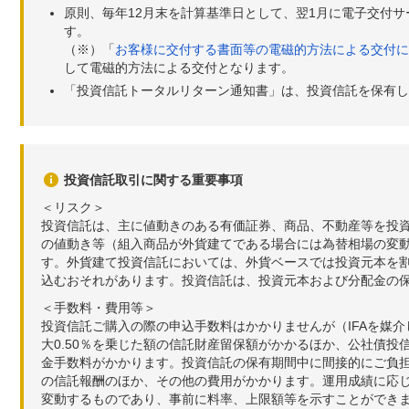
原則、毎年12月末を計算基準日として、翌1月に電子交付
す。
（※）「
お客様に交付する書面等の電磁的方法による交付に
して電磁的方法による交付となります。
「投資信託トータルリターン通知書」は、投資信託を保有し
投資信託取引に関する重要事項
＜リスク＞
投資信託は、主に値動きのある有価証券、商品、不動産等を投
の値動き等（組入商品が外貨建てである場合には為替相場の変
す。外貨建て投資信託においては、外貨ベースでは投資元本を
込むおそれがあります。投資信託は、投資元本および分配金の
＜手数料・費用等＞
投資信託ご購入の際の申込手数料はかかりませんが（IFAを媒
大0.50％を乗じた額の信託財産留保額がかかるほか、公社債投
金手数料がかかります。投資信託の保有期間中に間接的にご負担い
の信託報酬のほか、その他の費用がかかります。運用成績に応
変動するものであり、事前に料率、上限額等を示すことができ