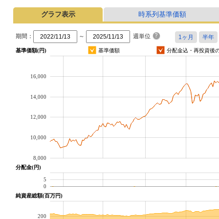
グラフ表示
時系列基準価額
期間：
～
週単位
基準価額(円)
基準価額
分配金込・再投資後
16,000
14,000
12,000
10,000
8,000
分配金(円)
5
0
純資産総額(百万円)
200