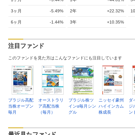
3ヶ月
-5.49%
2年
+22.32%
1
6ヶ月
-1.44%
3年
+10.35%
注目ファンド
このファンドを見た方はこんなファンドにも注目しています
ブラジル高配
オーストラリ
ブラジル株ツ
ニッセイ豪州
ダ
当株オープン
ア高配当株
インα毎月シン
ハイインカム
ジ
毎月
（毎月）
グル
株成長
ン
最近見たファンド