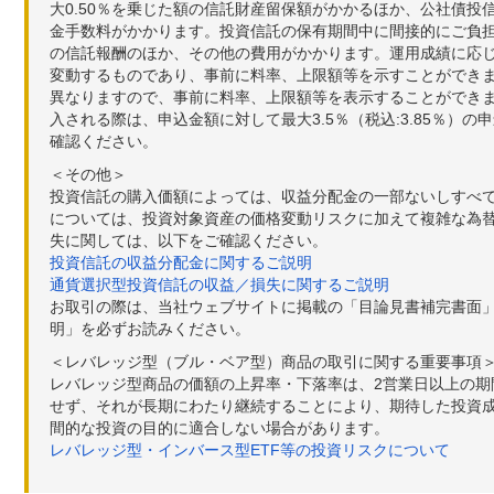
大0.50％を乗じた額の信託財産留保額がかかるほか、公社債投
金手数料がかかります。投資信託の保有期間中に間接的にご負担い
の信託報酬のほか、その他の費用がかかります。運用成績に応
変動するものであり、事前に料率、上限額等を示すことができ
異なりますので、事前に料率、上限額等を表示することができませ
入される際は、申込金額に対して最大3.5％（税込:3.85％
確認ください。
＜その他＞
投資信託の購入価額によっては、収益分配金の一部ないしすべ
については、投資対象資産の価格変動リスクに加えて複雑な為
失に関しては、以下をご確認ください。
投資信託の収益分配金に関するご説明
通貨選択型投資信託の収益／損失に関するご説明
お取引の際は、当社ウェブサイトに掲載の「目論見書補完書面
明」を必ずお読みください。
＜レバレッジ型（ブル・ベア型）商品の取引に関する重要事項
レバレッジ型商品の価額の上昇率・下落率は、2営業日以上の
せず、それが長期にわたり継続することにより、期待した投資成
間的な投資の目的に適合しない場合があります。
レバレッジ型・インバース型ETF等の投資リスクについて