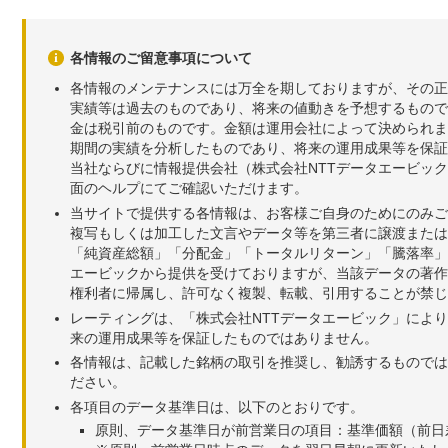
各情報のご留意事項について
各情報のメンテナンスには万全を期しておりますが、その正
実績等は過去のものであり、将来の値動きを予想するもので
金は税引前のものです。金額は運用会社によって決められま
期間の実績を分析したものであり、将来の運用成果等を保証
当社ならびに情報提供会社（株式会社NTTデータエービッ
面のヘルプにてご確認いただけます。
当サイトで提供する各情報は、お客様ご自身のためにのみご
複写もしくは加工した文言やデータ等を第三者に譲渡または
「純資産総額」「分配金」「トータルリターン」「騰落率」
エービックから提供を受けておりますが、当該データの著作
権利者に帰属し、許可なく複製、転載、引用することが禁じ
レーティングは、「株式会社NTTデータエービック」によ
来の運用成果等を保証したものではありません。
各情報は、記載した銘柄の取引を推奨し、勧誘するものでは
ださい。
各項目のデータ基準日は、以下のとおりです。
原則、データ基準日が前営業日の項目：基準価額（前日