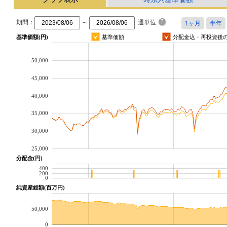
期間：
～
週単位
基準価額(円)
基準価額
分配金込・再投資後
50,000
45,000
40,000
35,000
30,000
25,000
分配金(円)
400
200
0
純資産総額(百万円)
50,000
0