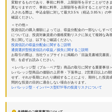
変動するものであり、事前に料率、上限額等を示すことができ
異なりますので、事前に料率、上限額等を表示することができませ
入される際は、申込金額に対して最大3.5％（税込:3.85％
確認ください。
＜その他＞
投資信託の購入価額によっては、収益分配金の一部ないしすべ
については、投資対象資産の価格変動リスクに加えて複雑な為
失に関しては、以下をご確認ください。
投資信託の収益分配金に関するご説明
通貨選択型投資信託の収益／損失に関するご説明
お取引の際は、当社ウェブサイトに掲載の「目論見書補完書面
明」を必ずお読みください。
＜レバレッジ型（ブル・ベア型）商品の取引に関する重要事項
レバレッジ型商品の価額の上昇率・下落率は、2営業日以上の
せず、それが長期にわたり継続することにより、期待した投資成
間的な投資の目的に適合しない場合があります。
レバレッジ型・インバース型ETF等の投資リスクについて
各情報のご留意事項について