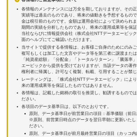
各情報のメンテナンスには万全を期しておりますが、その正
実績等は過去のものであり、将来の値動きを予想するもので
金は税引前のものです。金額は運用会社によって決められま
期間の実績を分析したものであり、将来の運用成果等を保証
当社ならびに情報提供会社（株式会社NTTデータエービッ
面のヘルプにてご確認いただけます。
当サイトで提供する各情報は、お客様ご自身のためにのみご
複写もしくは加工した文言やデータ等を第三者に譲渡または
「純資産総額」「分配金」「トータルリターン」「騰落率」
エービックから提供を受けておりますが、当該データの著作
権利者に帰属し、許可なく複製、転載、引用することが禁じ
レーティングは、「株式会社NTTデータエービック」によ
来の運用成果等を保証したものではありません。
各情報は、記載した銘柄の取引を推奨し、勧誘するものでは
ださい。
各項目のデータ基準日は、以下のとおりです。
原則、データ基準日が前営業日の項目：基準価額（前日
※原則、前営業日時点のデータを翌日早朝に更新いたし
ださい。
原則、データ基準日が前月最終営業日の項目（カッコ内