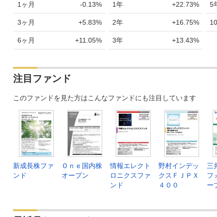
1ヶ月
-0.13%
1年
+22.73%
5
3ヶ月
+5.83%
2年
+16.75%
1
6ヶ月
+11.05%
3年
+13.43%
注目ファンド
このファンドを見た方はこんなファンドにも注目しています
新成長株ファ
Ｏｎｅ国内株
情報エレクト
野村インデッ
三
ンド
オープン
ロニクスファ
クスＦＪＰＸ
フ
ンド
４００
ー