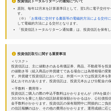
投資信託トータルリターンの通知について
原則、毎年12月末を計算基準日として、翌1月に電子交付
す。
（※）「
お客様に交付する書面等の電磁的方法による交付に
して電磁的方法による交付となります。
「投資信託トータルリターン通知書」は、投資信託を保有し
投資信託取引に関する重要事項
＜リスク＞
投資信託は、主に値動きのある有価証券、商品、不動産等を投
の値動き等（組入商品が外貨建てである場合には為替相場の変
す。外貨建て投資信託においては、外貨ベースでは投資元本を
込むおそれがあります。投資信託は、投資元本および分配金の
＜手数料・費用等＞
投資信託ご購入の際の申込手数料はかかりませんが（IFAを媒
大0.50％を乗じた額の信託財産留保額がかかるほか、公社債投
金手数料がかかります。投資信託の保有期間中に間接的にご負担い
の信託報酬のほか、その他の費用がかかります。運用成績に応