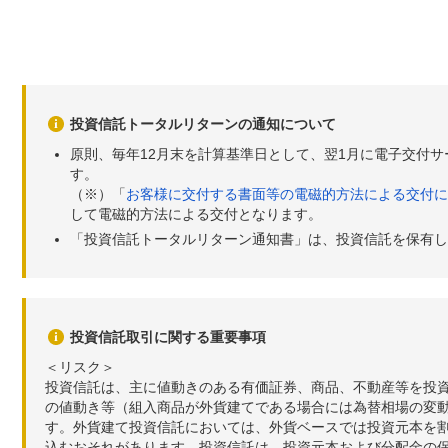
投資信託トータルリターンの通知について
原則、毎年12月末を計算基準日として、翌1月に電子交付
す。
（※）「
お客様に交付する書面等の電磁的方法による交付に
して電磁的方法による交付となります。
「投資信託トータルリターン通知書」は、投資信託を保有し
投資信託取引に関する重要事項
＜リスク＞
投資信託は、主に値動きのある有価証券、商品、不動産等を投
の値動き等（組入商品が外貨建てである場合には為替相場の変
す。外貨建て投資信託においては、外貨ベースでは投資元本を
込むおそれがあります。投資信託は、投資元本および分配金の