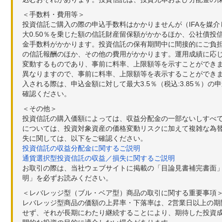
＜手数料・費用等＞
投資信託ご購入の際の申込手数料はかかりませんが（IFAを媒
大0.50％を乗じた額の信託財産留保額がかかるほか、公社債投
金手数料がかかります。投資信託の保有期間中に間接的にご負担い
の信託報酬のほか、その他の費用がかかります。運用成績に応
変動するものであり、事前に料率、上限額等を示すことができ
異なりますので、事前に料率、上限額等を表示することができませ
入される際は、申込金額に対して最大3.5％（税込:3.85％
確認ください。
＜その他＞
投資信託の購入価額によっては、収益分配金の一部ないしすべ
については、投資対象資産の価格変動リスクに加えて複雑な為
失に関しては、以下をご確認ください。
投資信託の収益分配金に関するご説明
通貨選択型投資信託の収益／損失に関するご説明
お取引の際は、当社ウェブサイトに掲載の「目論見書補完書面
明」を必ずお読みください。
＜レバレッジ型（ブル・ベア型）商品の取引に関する重要事項
レバレッジ型商品の価額の上昇率・下落率は、2営業日以上の
せず、それが長期にわたり継続することにより、期待した投資成