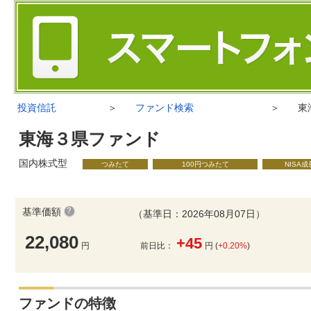
投資信託
＞
ファンド検索
＞
東
東海３県ファンド
国内株式型
つみたて
100円つみたて
NISA
基準価額
（基準日：2026年08月07日）
22,080
+45
円
前日比：
円 (
+0.20%
)
ファンドの特徴