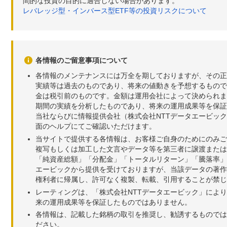
間的な投資の目的に適合しない場合があります。
レバレッジ型・インバース型ETF等の投資リスクについて
各情報のご留意事項について
各情報のメンテナンスには万全を期しておりますが、その正
実績等は過去のものであり、将来の値動きを予想するもので
金は税引前のものです。金額は運用会社によって決められま
期間の実績を分析したものであり、将来の運用成果等を保証
当社ならびに情報提供会社（株式会社NTTデータエービッ
面のヘルプにてご確認いただけます。
当サイトで提供する各情報は、お客様ご自身のためにのみご
複写もしくは加工した文言やデータ等を第三者に譲渡または
「純資産総額」「分配金」「トータルリターン」「騰落率」
エービックから提供を受けておりますが、当該データの著作
権利者に帰属し、許可なく複製、転載、引用することが禁じ
レーティングは、「株式会社NTTデータエービック」によ
来の運用成果等を保証したものではありません。
各情報は、記載した銘柄の取引を推奨し、勧誘するものでは
ださい。