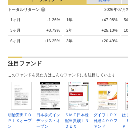
トータルリターン
2026年07
1ヶ月
-1.26%
1年
+47.98%
5
3ヶ月
+8.79%
2年
+25.13%
1
6ヶ月
+16.25%
3年
+20.49%
注目ファンド
このファンドを見た方はこんなファンドにも注目しています
明治安田ＴＯ
日本株式イン
ＳＭＴ日本株
ダイワＪＰＸ
は
ＰＩＸオープ
デックス・オ
配当貴族ＩＮ
日経４００フ
Ｉ
ン
ープン
ＤＥＸ
ァンド
Ｐ