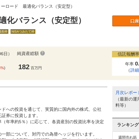
ノーロード 最適化バランス（安定型）
適化バランス（安定型）
口座
A成長枠
NISAつみたて枠
純資産総額
06日）
信託報酬率
0
年率
182
3%
)
百万円
（
詳
月次レポー
（最新の運
料等）
ンドへの投資を通じて、実質的に国内外の株式、公社
託証券に投資します。
準（年率約5％）に応じて、各資産別の投資比率を決定
ランキング
の一部について、対円での為替ヘッジを行います。
週間売れ筋