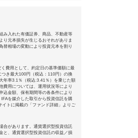
組み入れた有価証券、商品、不動産等
より元本損失が生じるおそれがありま
為替相場の変動により投資元本を割り
だく費用として、約定日の基準価額に最
つき最大100円（税込：110円）の換
3.1％（税込:3.41％）を乗じた額
他費用については、運用状況等により
申込金額、保有期間等の各条件により
IFAを媒介した取引から投資信託を購
ブサイトに掲載の「ファンド詳細」よりご
場合があります。通貨選択型投資信託
金と、通貨選択型投資信託の収益／損