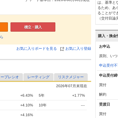
は、基準と
るため、あ
ることがで
（交付目論
積立・購入
購入・換金
ら
お申込
お気に入りボードを見る
お気に入り登録
原則、いつ
申込受付不
申込受付締
ャープレシオ
レーティング
リスクメジャー
買付
2026年07月末現在
解約
+6.43%
5年
+1.77%
受渡日
+4.10%
10年
---
買付
+4.16%