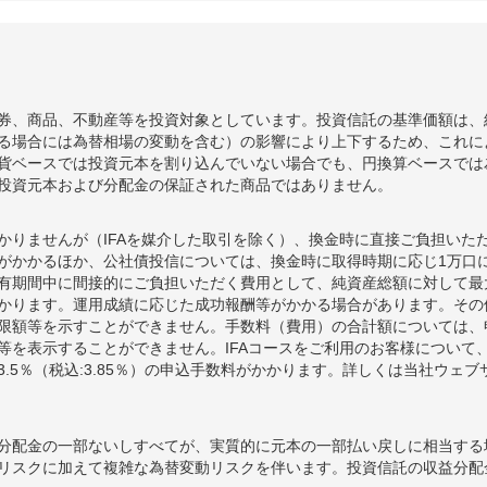
券、商品、不動産等を投資対象としています。投資信託の基準価額は、
る場合には為替相場の変動を含む）の影響により上下するため、これに
貨ベースでは投資元本を割り込んでいない場合でも、円換算ベースでは
投資元本および分配金の保証された商品ではありません。
かりませんが（IFAを媒介した取引を除く）、換金時に直接ご負担いた
額がかかるほか、公社債投信については、換金時に取得時期に応じ1万口に
期間中に間接的にご負担いただく費用として、純資産総額に対して最大年率
かります。運用成績に応じた成功報酬等がかかる場合があります。その
限額等を示すことができません。手数料（費用）の合計額については、
等を表示することができません。IFAコースをご利用のお客様について、
.5％（税込:3.85％）の申込手数料がかかります。詳しくは当社ウェ
分配金の一部ないしすべてが、実質的に元本の一部払い戻しに相当する
リスクに加えて複雑な為替変動リスクを伴います。投資信託の収益分配