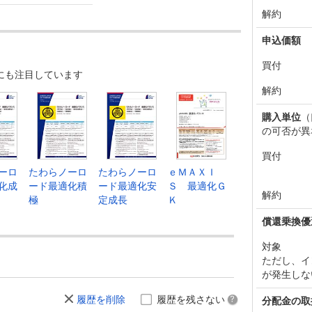
解約
申込価額
買付
にも注目しています
解約
購入単位
（
の可否が異
買付
ーロ
たわらノーロ
たわらノーロ
ｅＭＡＸＩ
化成
ード最適化積
ード最適化安
Ｓ 最適化Ｇ
解約
極
定成長
Ｋ
償還乗換優
対象
ただし、イ
が発生しな
履歴を削除
履歴を残さない
分配金の取