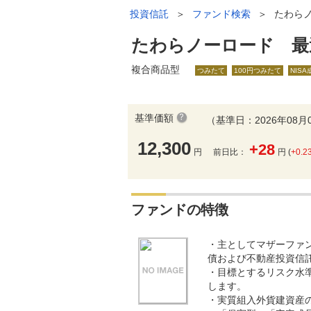
投資信託
＞
ファンド検索
＞
たわら
たわらノーロード 最
複合商品型
つみたて
100円つみたて
NIS
基準価額
（基準日：2026年08月
12,300
+28
円
前日比：
円 (
+0.2
ファンドの特徴
・主としてマザーファ
債および不動産投資信
・目標とするリスク水
します。
・実質組入外貨建資産