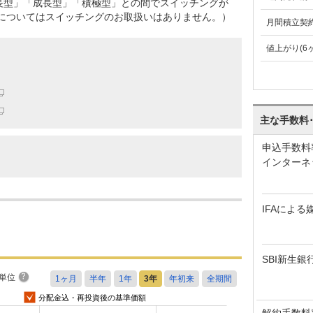
長型」「成長型」「積極型」との間でスイッチングが
座についてはスイッチングのお取扱いはありません。）
月間積立契
値上がり(6
主な手数料
申込手数料
インターネ
IFAによる
SBI新生銀
単位
分配金込・再投資後の基準価額
解約手数料