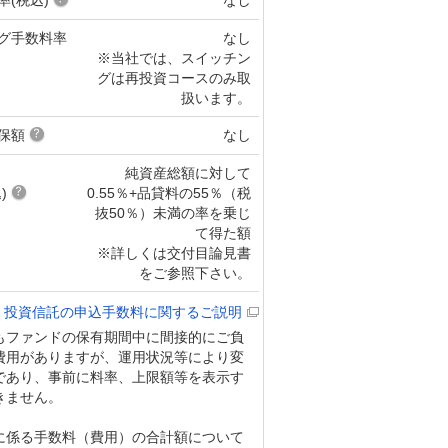
グ手数料率
なし
※当社では、スイッチン
グは再投資コースのみ取
扱います。
保額
なし
純資産総額に対して
)
0.55％+品貸料の55％（税
抜50％）未満の率を乗じ
て得た額
※詳しくは交付目論見書
をご参照下さい。
投資信託の申込手数料に関するご説明
もファンドの保有期間中に間接的にご負
費用がありますが、運用状況等により変
であり、事前に料率、上限額等を表示す
きません。
に係る手数料（費用）の合計額について