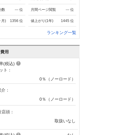
約数
---
位
月間ページ閲覧
---
位
ヶ月)
1356
位
値上がり(1年)
1445
位
ランキング一覧
･費用
率(税込)
ット：
0％（ノーロード）
媒介：
0％（ノーロード）
行店頭：
取扱いなし
率(税込)
なし