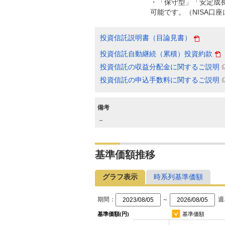
・「保守型」「安定成
可能です。（NISA口
投資信託説明書（目論見書）
投資信託自動継続（累積）投資約款
投資信託の収益分配金に関するご説明
投資信託の申込手数料に関するご説明
備考
－
基準価額推移
グラフ表示
時系列基準価額
期間：
～
週
基準価額(円)
基準価額