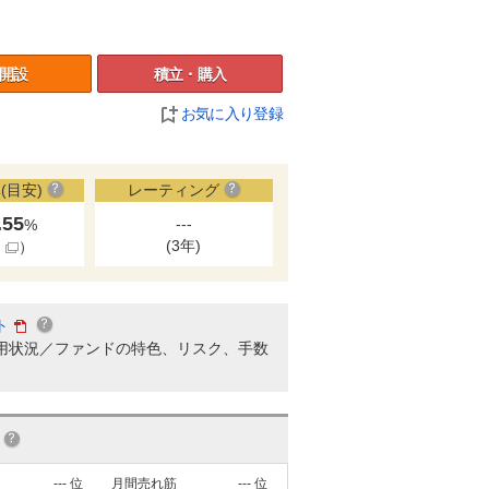
開設
積立・購入
お気に入り登録
(目安)
レーティング
.55
---
%
(3年)
細
）
ト
用状況／ファンドの特色、リスク、手数
---
位
月間売れ筋
---
位