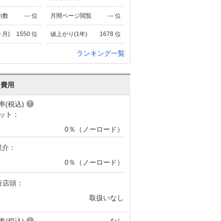
約数
---
位
月間ページ閲覧
---
位
ヶ月)
1550
位
値上がり(1年)
1678
位
ランキング一覧
･費用
率(税込)
ット：
0％（ノーロード）
媒介：
0％（ノーロード）
行店頭：
取扱いなし
率(税込)
なし