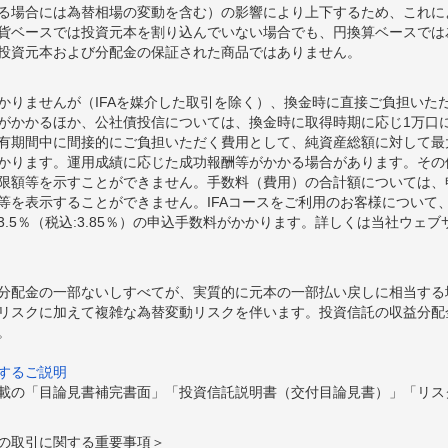
る場合には為替相場の変動を含む）の影響により上下するため、これに
貨ベースでは投資元本を割り込んでいない場合でも、円換算ベースでは
投資元本および分配金の保証された商品ではありません。
かりませんが（IFAを媒介した取引を除く）、換金時に直接ご負担いた
額がかかるほか、公社債投信については、換金時に取得時期に応じ1万口に
期間中に間接的にご負担いただく費用として、純資産総額に対して最大年率
かります。運用成績に応じた成功報酬等がかかる場合があります。その
限額等を示すことができません。手数料（費用）の合計額については、
等を表示することができません。IFAコースをご利用のお客様について、
.5％（税込:3.85％）の申込手数料がかかります。詳しくは当社ウェ
分配金の一部ないしすべてが、実質的に元本の一部払い戻しに相当する
リスクに加えて複雑な為替変動リスクを伴います。投資信託の収益分配
。
するご説明
載の「目論見書補完書面」「投資信託説明書（交付目論見書）」「リス
の取引に関する重要事項＞