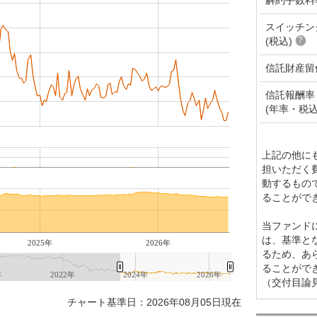
スイッチン
(税込)
信託財産留
信託報酬率
(年率・税込
上記の他に
担いただく
動するもの
ることがで
当ファンド
は、基準と
2025年
2026年
るため、あ
ることがで
年
2022年
2024年
2026年
（交付目論
チャート基準日：2026年08月05日現在