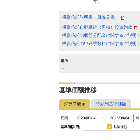
す。
投資信託説明書（目論見書）
投資信託自動継続（累積）投資約款
投資信託の収益分配金に関するご説明
投資信託の申込手数料に関するご説明
備考
－
基準価額推移
グラフ表示
時系列基準価額
期間：
～
週
基準価額(円)
基準価額