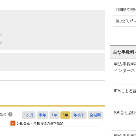
月間積立契
値上がり(6
主な手数料
申込手数料
インターネ
IFAによる
SBI新生銀
単位
分配金込・再投資後の基準価額
解約手数料