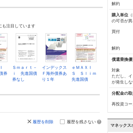
解約
購入単位
（
の可否が異
にも注目しています
買付
解約
償還乗換優
Ｉ
Ｓｍａｒｔ－
インデックス
ｅＭＡＸＩ
対象
債券
ｉ 先進国債
Ｆ海外債券あ
Ｓ Ｓｌｉｍ
ただし、イ
券なし
り１年
先進国債
が発生しな
分配金の取
再投資コー
履歴を削除
履歴を残さない
マネックス