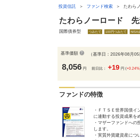
投資信託
＞
ファンド検索
＞
たわら
たわらノーロード 先
国際債券型
つみたて
100円つみたて
NIS
基準価額
（基準日：2026年08月0
8,056
+19
円
前日比：
円 (
+0.24%
ファンドの特徴
・ＦＴＳＥ世界国債イ
に連動する投資成果を
・マザーファンドへの
します。
・実質外貨建資産につ