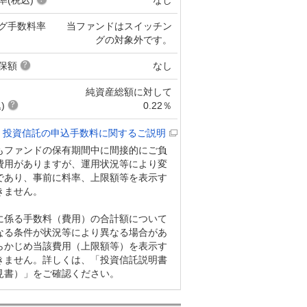
グ手数料率
当ファンドはスイッチン
グの対象外です。
保額
なし
純資産総額に対して
)
0.22％
投資信託の申込手数料に関するご説明
もファンドの保有期間中に間接的にご負
費用がありますが、運用状況等により変
であり、事前に料率、上限額等を表示す
きません。
に係る手数料（費用）の合計額について
なる条件が状況等により異なる場合があ
らかじめ当該費用（上限額等）を表示す
きません。詳しくは、「投資信託説明書
見書）」をご確認ください。