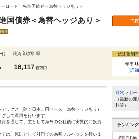
ノーロード 先進国債券＜為替ヘッジあり＞
進国債券＜為替ヘッジあり＞
口座
A成長枠
純資産総額
5日）
信託報酬率
0
年率
16,117
)
百万円
（
詳
月次レポー
（最新の運
料等）
ンデックス（除く日本、円ベース、為替ヘッジあり）
めざして運用を行います。
投資を通じて、主として海外の公社債に実質的に投資
ランキング
いては、原則として対円での為替フルヘッジを行いま
週間売れ筋