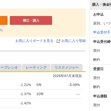
購入・換金
お申込
積立・購入
原則、いつ
ら
申込受付不
お気に入りボードを見る
お気に入り登録
申込受付締
買付
解約
ャープレシオ
レーティング
リスクメジャー
受渡日
2026年07月末現在
買付
-1.21%
5年
-5.09%
解約
-1.37%
10年
---
申込価額
-1.42%
買付