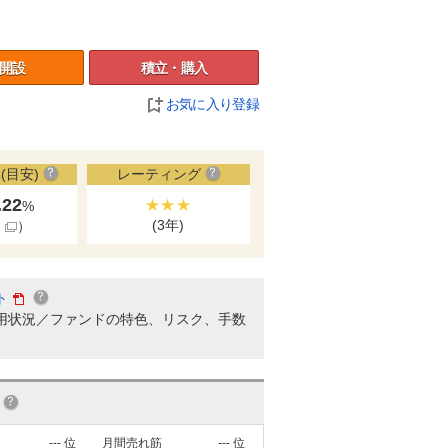
開設
積立・購入
お気に入り登録
(目安)
レーティング
.22
★★★
%
(3年)
細
）
ト
用状況／ファンドの特色、リスク、手数
---
位
月間売れ筋
---
位