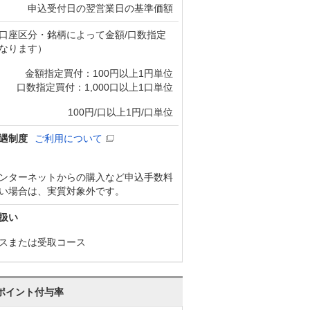
申込受付日の翌営業日の基準価額
口座区分・銘柄によって金額/口数指定
なります）
金額指定買付：100円以上1円単位
口数指定買付：1,000口以上1口単位
100円/口以上1円/口単位
遇制度
ご利用について
ンターネットからの購入など申込手数料
い場合は、実質対象外です。
扱い
スまたは受取コース
ポイント付与率