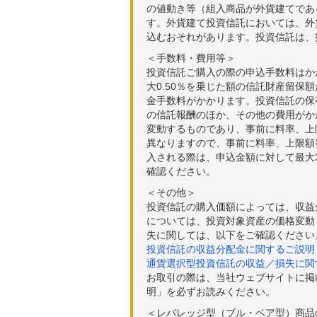
の値動き等（組入商品が外貨建てであ
す。外貨建て投資信託においては、外
込むおそれがあります。投資信託は、
＜手数料・費用等＞
投資信託ご購入の際の申込手数料はか
大0.50％を乗じた額の信託財産留保
金手数料がかかります。投資信託の保有
の信託報酬のほか、その他の費用がか
変動するものであり、事前に料率、上
異なりますので、事前に料率、上限額
入される際は、申込金額に対して最大3
確認ください。
＜その他＞
投資信託の購入価額によっては、収益
については、投資対象資産の価格変動
失に関しては、以下をご確認ください
投資信託の収益分配金に関するご説明
通貨選択型投資信託の収益／損失に関
お取引の際は、当社ウェブサイトに掲
明」を必ずお読みください。
＜レバレッジ型（ブル・ベア型）商品