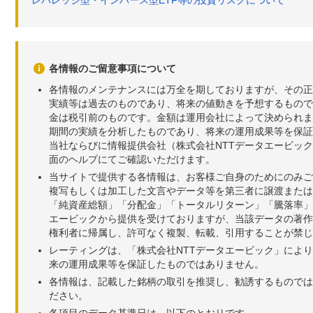
レバレッジ型・インバース型ETF等の投資リスクについて
各情報のご留意事項について
各情報のメンテナンスには万全を期しておりますが、その正
実績等は過去のものであり、将来の値動きを予想するもので
金は税引前のものです。金額は運用会社によって決められま
期間の実績を分析したものであり、将来の運用成果等を保証
当社ならびに情報提供会社（株式会社NTTデータエービッ
面のヘルプにてご確認いただけます。
当サイトで提供する各情報は、お客様ご自身のためにのみご
複写もしくは加工した文言やデータ等を第三者に譲渡または
「純資産総額」「分配金」「トータルリターン」「騰落率」
エービックから提供を受けておりますが、当該データの著作
権利者に帰属し、許可なく複製、転載、引用することが禁じ
レーティングは、「株式会社NTTデータエービック」によ
来の運用成果等を保証したものではありません。
各情報は、記載した銘柄の取引を推奨し、勧誘するものでは
ださい。
各項目のデータ基準日は、以下のとおりです。