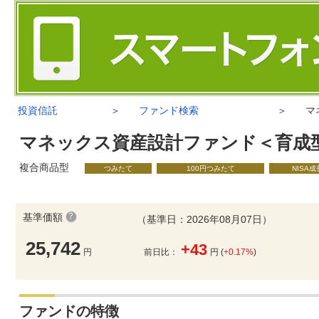
投資信託
＞
ファンド検索
＞
マ
マネックス資産設計ファンド＜育成
複合商品型
つみたて
100円つみたて
NISA
基準価額
（基準日：2026年08月07日）
25,742
+43
円
前日比：
円 (
+0.17%
)
ファンドの特徴