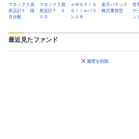
マネックス資
マネックス資
ｅＭＡＸＩＳ
楽天バランス
世
産設計Ｆ 隔
産設計Ｆ Ｅ
Ｓｌｉｍバラ
株式重視型
デ
月分配
ＶＯ
ンス８
ン
最近見たファンド
履歴を削除