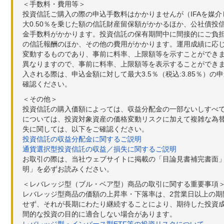
＜手数料・費用等＞
投資信託ご購入の際の申込手数料はかかりませんが（IFAを媒
大0.50％を乗じた額の信託財産留保額がかかるほか、公社債投
金手数料がかかります。投資信託の保有期間中に間接的にご負担い
の信託報酬のほか、その他の費用がかかります。運用成績に応
変動するものであり、事前に料率、上限額等を示すことができ
異なりますので、事前に料率、上限額等を表示することができませ
入される際は、申込金額に対して最大3.5％（税込:3.85％
確認ください。
＜その他＞
投資信託の購入価額によっては、収益分配金の一部ないしすべ
については、投資対象資産の価格変動リスクに加えて複雑な為
失に関しては、以下をご確認ください。
投資信託の収益分配金に関するご説明
通貨選択型投資信託の収益／損失に関するご説明
お取引の際は、当社ウェブサイトに掲載の「目論見書補完書面
明」を必ずお読みください。
＜レバレッジ型（ブル・ベア型）商品の取引に関する重要事項
レバレッジ型商品の価額の上昇率・下落率は、2営業日以上の
せず、それが長期にわたり継続することにより、期待した投資成
間的な投資の目的に適合しない場合があります。