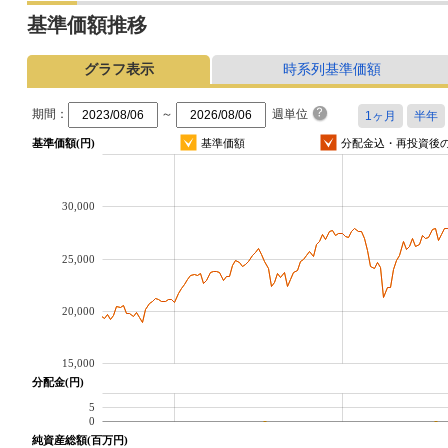
基準価額推移
グラフ表示
時系列基準価額
期間：
～
週単位
基準価額(円)
基準価額
分配金込・再投資後
30,000
25,000
20,000
15,000
分配金(円)
5
0
純資産総額(百万円)