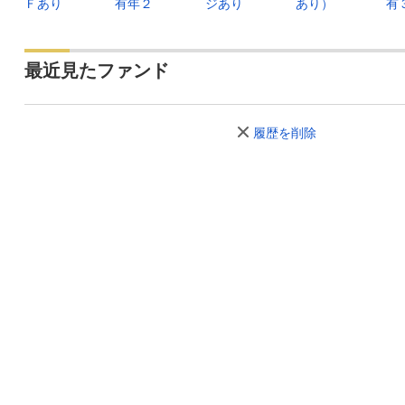
Ｆあり
有年２
ジあり
あり）
有
最近見たファンド
履歴を削除