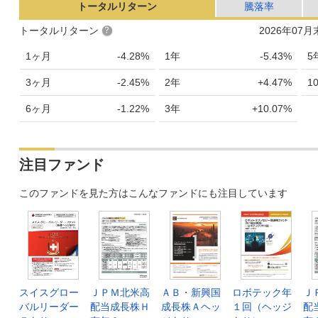
トータルリターン
騰落率
トータルリターン
2026年07
1ヶ月
-4.28%
1年
-5.43%
5
3ヶ月
-2.45%
2年
+4.47%
1
6ヶ月
-1.22%
3年
+10.07%
注目ファンド
このファンドを見た方はこんなファンドにも注目しています
スイスグロー
ＪＰＭ北米高
ＡＢ・新興国
ロボテック年
Ｊ
バルリーダー
配当成長株Ｈ
成長株Ａヘッ
１回（ヘッジ
配