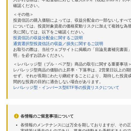
確認ください。
＜その他＞
投資信託の購入価額によっては、収益分配金の一部ないしすべ
については、投資対象資産の価格変動リスクに加えて複雑な為
失に関しては、以下をご確認ください。
投資信託の収益分配金に関するご説明
通貨選択型投資信託の収益／損失に関するご説明
お取引の際は、当社ウェブサイトに掲載の「目論見書補完書面
明」を必ずお読みください。
＜レバレッジ型（ブル・ベア型）商品の取引に関する重要事項
レバレッジ型商品の価額の上昇率・下落率は、2営業日以上の
せず、それが長期にわたり継続することにより、期待した投資成
間的な投資の目的に適合しない場合があります。
レバレッジ型・インバース型ETF等の投資リスクについて
各情報のご留意事項について
各情報のメンテナンスには万全を期しておりますが、その正
実績等は過去のものであり、将来の値動きを予想するもので