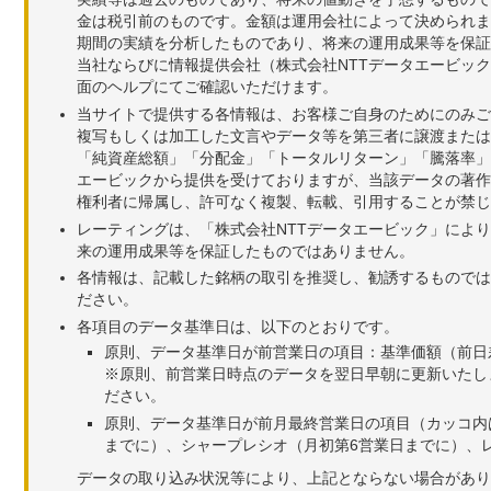
金は税引前のものです。金額は運用会社によって決められま
期間の実績を分析したものであり、将来の運用成果等を保証
当社ならびに情報提供会社（株式会社NTTデータエービッ
面のヘルプにてご確認いただけます。
当サイトで提供する各情報は、お客様ご自身のためにのみご
複写もしくは加工した文言やデータ等を第三者に譲渡または
「純資産総額」「分配金」「トータルリターン」「騰落率」
エービックから提供を受けておりますが、当該データの著作
権利者に帰属し、許可なく複製、転載、引用することが禁じ
レーティングは、「株式会社NTTデータエービック」によ
来の運用成果等を保証したものではありません。
各情報は、記載した銘柄の取引を推奨し、勧誘するものでは
ださい。
各項目のデータ基準日は、以下のとおりです。
原則、データ基準日が前営業日の項目：基準価額（前日
※原則、前営業日時点のデータを翌日早朝に更新いたし
ださい。
原則、データ基準日が前月最終営業日の項目（カッコ内
までに）、シャープレシオ（月初第6営業日までに）、レ
データの取り込み状況等により、上記とならない場合があり