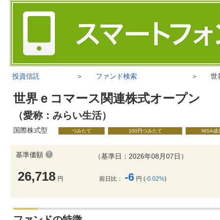
投資信託
＞
ファンド検索
＞
世
世界ｅコマース関連株式オープン
（愛称：みらい生活）
国際株式型
つみたて
100円つみたて
NISA
基準価額
（基準日：2026年08月07日）
26,718
-6
円
前日比：
円 (
-0.02%
)
ファンドの特徴