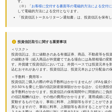
す。
（※）「
お客様に交付する書面等の電磁的方法による交付に
して電磁的方法による交付となります。
「投資信託トータルリターン通知書」は、投資信託を保有し
投資信託取引に関する重要事項
＜リスク＞
投資信託は、主に値動きのある有価証券、商品、不動産等を投
の値動き等（組入商品が外貨建てである場合には為替相場の変
す。外貨建て投資信託においては、外貨ベースでは投資元本を
込むおそれがあります。投資信託は、投資元本および分配金の
＜手数料・費用等＞
投資信託ご購入の際の申込手数料はかかりませんが（IFAを媒
大0.50％を乗じた額の信託財産留保額がかかるほか、公社債投
金手数料がかかります。投資信託の保有期間中に間接的にご負担い
の信託報酬のほか、その他の費用がかかります。運用成績に応
変動するものであり、事前に料率、上限額等を示すことができ
異なりますので、事前に料率、上限額等を表示することができませ
入される際は、申込金額に対して最大3.5％（税込:3.85％