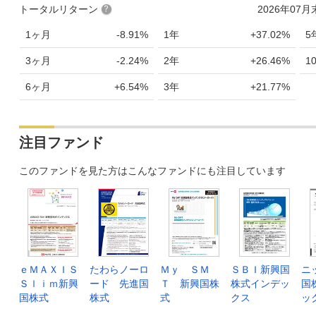
トータルリターン
2026年07
1ヶ月
-8.91%
1年
+37.02%
5
3ヶ月
-2.24%
2年
+26.46%
1
6ヶ月
+6.54%
3年
+21.77%
注目ファンド
このファンドを見た方はこんなファンドにも注目しています
ｅＭＡＸＩＳ
たわらノーロ
Ｍｙ ＳＭ
ＳＢＩ新興国
ニ
Ｓｌｉｍ新興
ード 先進国
Ｔ 新興国株
株式インデッ
国
国株式
株式
式
クス
ッ