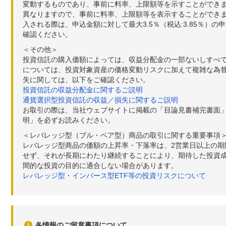
変動するものであり、事前に料率、上限額等を示すことができ
異なりますので、事前に料率、上限額等を表示することができませ
入される際は、申込金額に対して最大3.5％（税込:3.85％
確認ください。
＜その他＞
投資信託の購入価額によっては、収益分配金の一部ないしすべ
については、投資対象資産の価格変動リスクに加えて複雑な為
失に関しては、以下をご確認ください。
投資信託の収益分配金に関するご説明
通貨選択型投資信託の収益／損失に関するご説明
お取引の際は、当社ウェブサイトに掲載の「目論見書補完書面
明」を必ずお読みください。
＜レバレッジ型（ブル・ベア型）商品の取引に関する重要事項
レバレッジ型商品の価額の上昇率・下落率は、2営業日以上の
せず、それが長期にわたり継続することにより、期待した投資成
間的な投資の目的に適合しない場合があります。
レバレッジ型・インバース型ETF等の投資リスクについて
各情報のご留意事項について