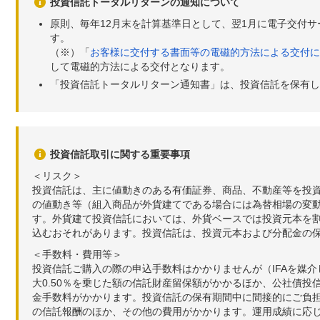
投資信託トータルリターンの通知について
原則、毎年12月末を計算基準日として、翌1月に電子交付
す。
（※）「
お客様に交付する書面等の電磁的方法による交付に
して電磁的方法による交付となります。
「投資信託トータルリターン通知書」は、投資信託を保有し
投資信託取引に関する重要事項
＜リスク＞
投資信託は、主に値動きのある有価証券、商品、不動産等を投
の値動き等（組入商品が外貨建てである場合には為替相場の変
す。外貨建て投資信託においては、外貨ベースでは投資元本を
込むおそれがあります。投資信託は、投資元本および分配金の
＜手数料・費用等＞
投資信託ご購入の際の申込手数料はかかりませんが（IFAを媒
大0.50％を乗じた額の信託財産留保額がかかるほか、公社債投
金手数料がかかります。投資信託の保有期間中に間接的にご負担い
の信託報酬のほか、その他の費用がかかります。運用成績に応