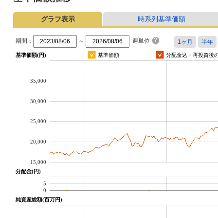
グラフ表示
時系列基準価額
期間：
～
週単位
基準価額(円)
基準価額
分配金込・再投資後
35,000
30,000
25,000
20,000
15,000
分配金(円)
5
0
純資産総額(百万円)