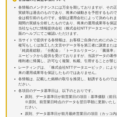
各情報のメンテナンスには万全を期しておりますが、その正
実績等は過去のものであり、将来の値動きを予想するもので
金は税引前のものです。金額は運用会社によって決められま
期間の実績を分析したものであり、将来の運用成果等を保証
当社ならびに情報提供会社（株式会社NTTデータエービッ
面のヘルプにてご確認いただけます。
当サイトで提供する各情報は、お客様ご自身のためにのみご
複写もしくは加工した文言やデータ等を第三者に譲渡または
「純資産総額」「分配金」「トータルリターン」「騰落率」
エービックから提供を受けておりますが、当該データの著作
権利者に帰属し、許可なく複製、転載、引用することが禁じ
レーティングは、「株式会社NTTデータエービック」によ
来の運用成果等を保証したものではありません。
各情報は、記載した銘柄の取引を推奨し、勧誘するものでは
ださい。
各項目のデータ基準日は、以下のとおりです。
原則、データ基準日が前営業日の項目：基準価額（前日
※原則、前営業日時点のデータを翌日早朝に更新いたし
ださい。
原則、データ基準日が前月最終営業日の項目（カッコ内