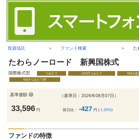
投資信託
＞
ファンド検索
＞
た
たわらノーロード 新興国株式
国際株式型
つみたて
100円つみたて
NISA
NISAつみたて枠
基準価額
（基準日：2026年08月07日）
33,596
-427
円
前日比：
円 (
-1.26%
)
ファンドの特徴