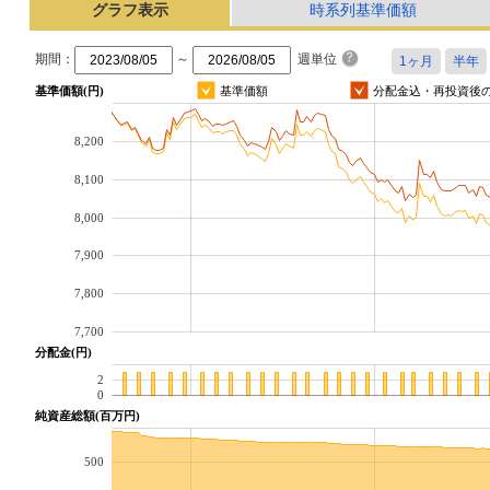
グラフ表示
時系列基準価額
期間：
～
週単位
基準価額(円)
基準価額
分配金込・再投資後
8,200
8,100
8,000
7,900
7,800
7,700
分配金(円)
2
0
純資産総額(百万円)
500