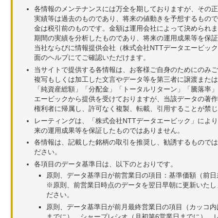
各情報のメンテナンスには万全を期しておりますが、その正
実績等は過去のものであり、将来の値動きを予想するもので
金は税引前のものです。金額は運用会社によって決められま
期間の実績を分析したものであり、将来の運用成果等を保証
当社ならびに情報提供会社（株式会社NTTデータエービッ
面のヘルプにてご確認いただけます。
当サイトで提供する各情報は、お客様ご自身のためにのみご
複写もしくは加工した文言やデータ等を第三者に譲渡または
「純資産総額」「分配金」「トータルリターン」「騰落率」
エービックから提供を受けておりますが、当該データの著作
権利者に帰属し、許可なく複製、転載、引用することが禁じ
レーティングは、「株式会社NTTデータエービック」によ
来の運用成果等を保証したものではありません。
各情報は、記載した銘柄の取引を推奨し、勧誘するものでは
ださい。
各項目のデータ基準日は、以下のとおりです。
原則、データ基準日が前営業日の項目：基準価額（前日
※原則、前営業日時点のデータを翌日早朝に更新いたし
ださい。
原則、データ基準日が前月最終営業日の項目（カッコ内
までに）、シャープレシオ（月初第6営業日までに）、レ