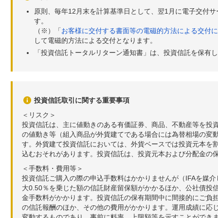
原則、毎年12月末を計算基準日として、翌1月に電子交付
す。
（※）「
お客様に交付する書面等の電磁的方法による交付に
して電磁的方法による交付となります。
「投資信託トータルリターン通知書」は、投資信託を保有し
投資信託取引に関する重要事項
＜リスク＞
投資信託は、主に値動きのある有価証券、商品、不動産等を投
の値動き等（組入商品が外貨建てである場合には為替相場の変
す。外貨建て投資信託においては、外貨ベースでは投資元本を
込むおそれがあります。投資信託は、投資元本および分配金の
＜手数料・費用等＞
投資信託ご購入の際の申込手数料はかかりませんが（IFAを媒
大0.50％を乗じた額の信託財産留保額がかかるほか、公社債投
金手数料がかかります。投資信託の保有期間中に間接的にご負担い
の信託報酬のほか、その他の費用がかかります。運用成績に応
変動するものであり、事前に料率、上限額等を示すことができ