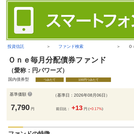
投資信託
＞
ファンド検索
＞
Ｏ
Ｏｎｅ毎月分配債券ファンド
（愛称：円パワーズ）
国内債券型
つみたて
100円つみたて
基準価額
（基準日：2026年08月06日）
7,790
+13
円
前日比：
円 (
+0.17%
)
ファンドの特徴