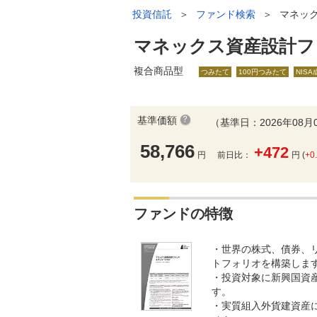
投資信託
＞
ファンド検索
＞
マネッ
マネックス資産設計フ
複合商品型
つみたて
100円つみたて
NIS
基準価額
（基準日：2026年08月
58,766
+472
円
前日比：
円 (
+0
ファンドの特徴
・世界の株式、債券、
トフォリオを構築しま
・投資対象に新興国資
す。
・実質組入外貨建資産