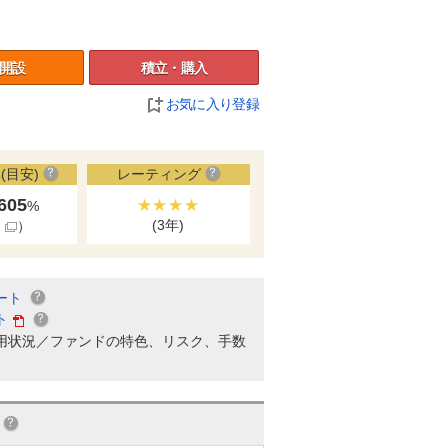
開設
積立・購入
お気に入り登録
(目安)
レーティング
.605
★★★★
%
(3年)
細
）
ート
ト
用状況／ファンドの特色、リスク、手数