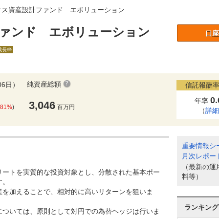
クス資産設計ファンド エボリューション
ァンド エボリューション
口座
A成長枠
純資産総額
06日）
信託報酬率
0
年率
3,046
.81%
)
百万円
（
詳
重要情報シ
月次レポー
（最新の運
リートを実質的な投資対象とし、分散された基本ポー
料等）
す。
産を加えることで、相対的に高いリターンを狙いま
ランキング
については、原則として対円での為替ヘッジは行いま