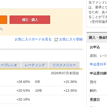
当ファンド
は、基準と
るため、あ
ることがで
積立・購入
（交付目論
ら
購入・換金
お気に入りボードを見る
お気に入り登録
お申込
原則、いつ
申込受付不
ャープレシオ
レーティング
リスクメジャー
2026年07月末現在
申込受付締
+28.60%
5年
+15.36%
買付
+20.53%
10年
+13.35%
解約
+20.18%
受渡日