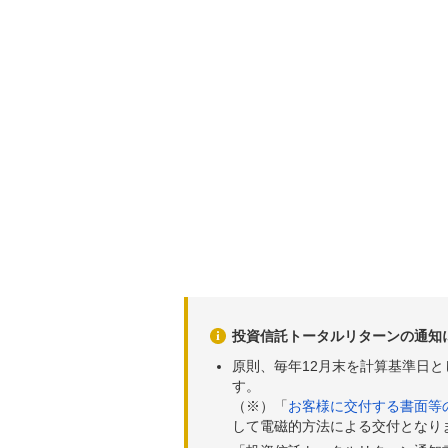
投資信託トータルリターンの通知
原則、毎年12月末を計算基準日
す。
（※）「
お客様に交付する書面等
して電磁的方法による交付となり