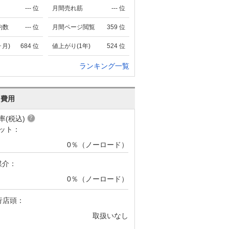
---
位
月間売れ筋
---
位
約数
---
位
月間ページ閲覧
359
位
ヶ月)
684
位
値上がり(1年)
524
位
ランキング一覧
･費用
率(税込)
ット：
0％（ノーロード）
媒介：
0％（ノーロード）
行店頭：
取扱いなし