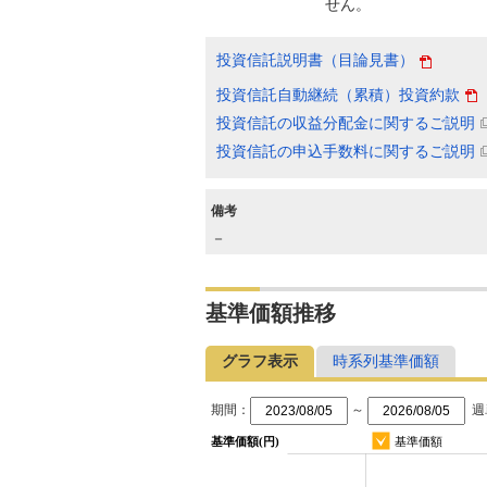
せん。
投資信託説明書（目論見書）
投資信託自動継続（累積）投資約款
投資信託の収益分配金に関するご説明
投資信託の申込手数料に関するご説明
備考
－
基準価額推移
グラフ表示
時系列基準価額
期間：
～
週
基準価額(円)
基準価額