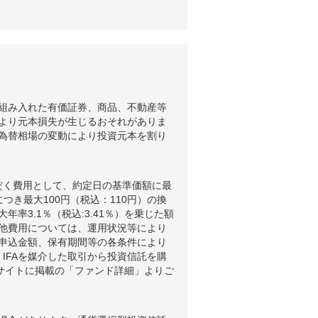
組み入れた有価証券、商品、不動産等
より元本損失が生じるおそれがありま
為替相場の変動により投資元本を割り
だく費用として、約定日の基準価額に最
つき最大100円（税込：110円）の換
3.1％（税込:3.41％）を乗じた額
他費用については、運用状況等により
申込金額、保有期間等の各条件により
IFAを媒介した取引から投資信託を購
ブサイトに掲載の「ファンド詳細」よりご