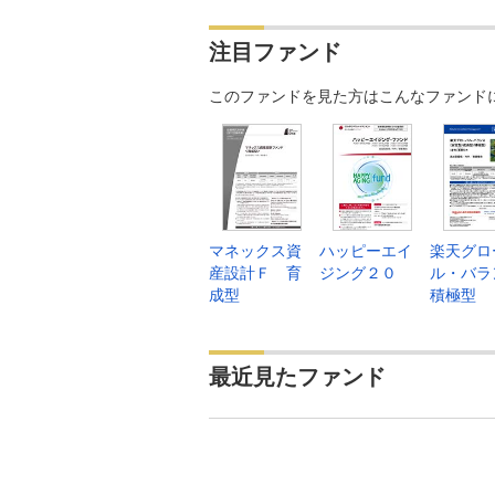
注目ファンド
このファンドを見た方はこんなファンド
マネックス資
ハッピーエイ
楽天グロ
産設計Ｆ 育
ジング２０
ル・バラ
成型
積極型
最近見たファンド