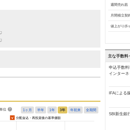
週間売れ筋
月間積立契
値上がり(6
主な手数料
申込手数料
インターネ
IFAによる
単位
SBI新生銀
分配金込・再投資後の基準価額