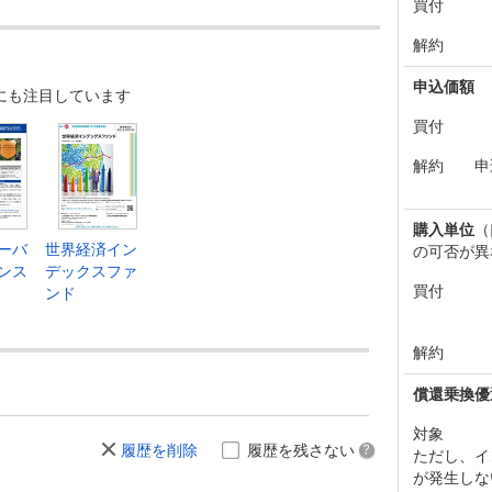
買付
解約
申込価額
にも注目しています
買付
解約
申
購入単位
（
ーバ
世界経済イン
の可否が異
ンス
デックスファ
買付
ンド
解約
償還乗換優
対象
履歴を削除
履歴を残さない
ただし、イ
が発生しな