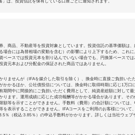
書」は、投資信託を保有している口座ごとに通知されます。
券、商品、不動産等を投資対象としています。投資信託の基準価額は、
る場合には為替相場の変動を含む）の影響により上下するため、これに
貨ベースでは投資元本を割り込んでいない場合でも、円換算ベースでは
投資元本および分配金の保証された商品ではありません。
かりませんが（IFAを媒介した取引を除く）、換金時に直接ご負担いた
額がかかるほか、公社債投信については、換金時に取得時期に応じ1万口に
期間中に間接的にご負担いただく費用として、純資産総額に対して最大年率
かります。運用成績に応じた成功報酬等がかかる場合があります。その
限額等を示すことができません。手数料（費用）の合計額については、
等を表示することができません。IFAコースをご利用のお客様について、
.5％（税込:3.85％）の申込手数料がかかります。詳しくは当社ウェ