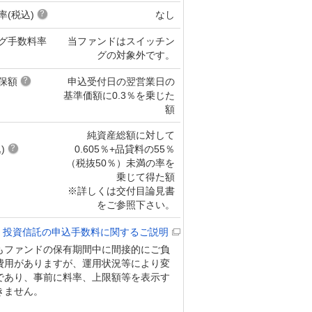
率(税込)
なし
グ手数料率
当ファンドはスイッチン
グの対象外です。
保額
申込受付日の翌営業日の
基準価額に0.3％を乗じた
額
純資産総額に対して
)
0.605％+品貸料の55％
（税抜50％）未満の率を
乗じて得た額
※詳しくは交付目論見書
をご参照下さい。
投資信託の申込手数料に関するご説明
もファンドの保有期間中に間接的にご負
費用がありますが、運用状況等により変
であり、事前に料率、上限額等を表示す
きません。